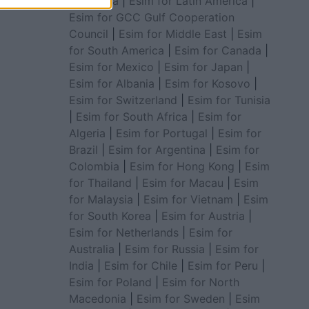
for Africa
|
Esim for Latin America
|
Esim for GCC Gulf Cooperation
Council
|
Esim for Middle East
|
Esim
for South America
|
Esim for Canada
|
Esim for Mexico
|
Esim for Japan
|
Esim for Albania
|
Esim for Kosovo
|
Esim for Switzerland
|
Esim for Tunisia
|
Esim for South Africa
|
Esim for
Algeria
|
Esim for Portugal
|
Esim for
Brazil
|
Esim for Argentina
|
Esim for
Colombia
|
Esim for Hong Kong
|
Esim
for Thailand
|
Esim for Macau
|
Esim
for Malaysia
|
Esim for Vietnam
|
Esim
for South Korea
|
Esim for Austria
|
Esim for Netherlands
|
Esim for
Australia
|
Esim for Russia
|
Esim for
India
|
Esim for Chile
|
Esim for Peru
|
Esim for Poland
|
Esim for North
Macedonia
|
Esim for Sweden
|
Esim