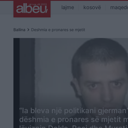
lajme
kosovë
maqed
keyboard_arrow_right
Ballina
Deshmia e pronares se mjetit
“Ia bleva një politikani gjerman
dëshmia e pronares së mjetit me