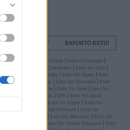
Esim for Global
|
Esim for Europe
|
Esim for Caribbean
|
Esim for USA
|
Esim for Italy
|
Esim for Spain
|
Esim
for Turkey
|
Esim for Germany
|
Esim
for Greece
|
Esim for Asia
|
Esim for
World Cup 2026
|
Esim for Saudi
Arabia
|
Esim for Egypt
|
Esim for
United Arab Emirates
|
Esim for
Balkans
|
Esim for Morocco
|
Esim for
China
|
Esim for United Kingdom
|
Esim