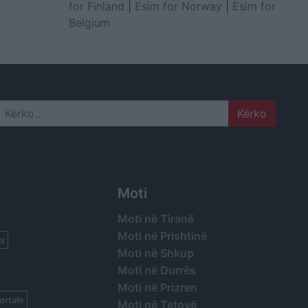
for Finland
|
Esim for Norway
|
Esim for
Belgium
Search
Moti
Moti në Tiranë
Moti në Prishtinë
s
Moti në Shkup
Moti në Durrës
Moti në Prizren
ortale
Moti në Tetovë