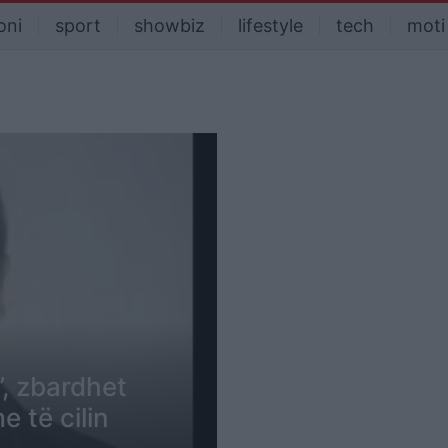
oni
sport
showbiz
lifestyle
tech
moti
”, zbardhet
 të cilin