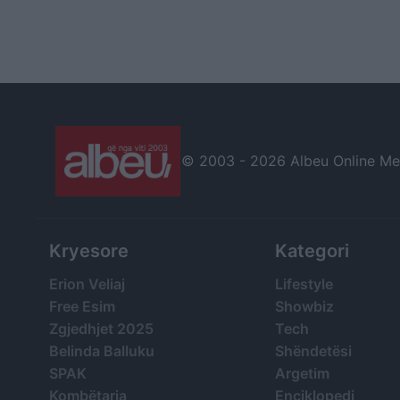
© 2003 -
2026 Albeu Online Medi
Kryesore
Kategori
Erion Veliaj
Lifestyle
Free Esim
Showbiz
Zgjedhjet 2025
Tech
Belinda Balluku
Shëndetësi
SPAK
Argetim
Kombëtarja
Enciklopedi