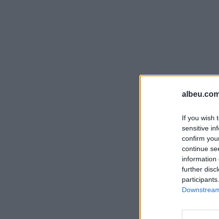
albeu.com
If you wish 
sensitive in
confirm you
continue se
information 
further disc
participants
Downstream 