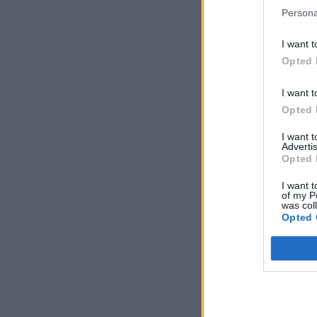
Persona
I want t
Opted 
I want t
Opted 
I want 
Advertis
Opted 
I want t
of my P
was col
Opted 