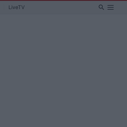
search
LiveTV