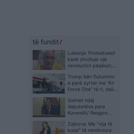
të fundit
Lubonja: Protestuesit
kanë zhvilluar një
revolucion paqësor,
Rama po përdor gjuhë
Trump bën fluturimin
dhunuese dhe
e parë zyrtar me “Air
përçmuese
Force One” të ri, dalin
pamjet nga brendësia
Sulmet ndaj
e avionit gjigant
deputetëve para
Kuvendit/ Reagon
Peleshi: Shqipëria
Zajkova: Me “vija të
ndërtohet mbi
kuqe” të vendosura
dialogun dhe