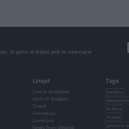
a. Të gjitha të drejtat janë të rezervuara!
Linqet
Tags
Live tv shqiptare
Edi Rama
Moti në Shqipëri
Albania New
Travel
Ilir Meta
Horoskopi
Piranjat
Livescore
gazeta, tv, p
News from Albania