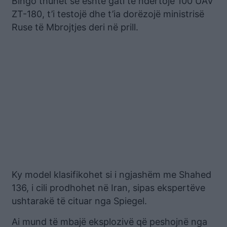
Bingo thuhet se është gati të ndërtojë 100 UAV
ZT-180, t’i testojë dhe t’ia dorëzojë ministrisë
Ruse të Mbrojtjes deri në prill.
Ky model klasifikohet si i ngjashëm me Shahed
136, i cili prodhohet në Iran, sipas ekspertëve
ushtarakë të cituar nga Spiegel.
Ai mund të mbajë eksplozivë që peshojnë nga