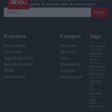
gjitha të drejtat janë të rezervuara!
Search
Kryesore
Kategori
Tags
Erion Veliaj
Lifestyle
Edi Rama
Free Esim
Showbiz
Albania
Zgjedhjet 2025
Tech
News
Belinda Balluku
Shëndetësi
Ilir Meta
SPAK
Argetim
Piranjat
Kombëtarja
Enciklopedi
gazeta,
tv,
portale
Sali
Berisha