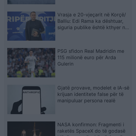
Vrasja e 20-vjeçarit në Korçë/
Balliu: Edi Rama ka dështuar,
siguria publike është kthyer në
pasiguri kronike dhe thirrja
“Jepe dorëheqjen” merr tjetër
peshë
PSG sfidon Real Madridin me
115 milionë euro për Arda
Gulerin
Gjatë provave, modelet e IA-së
krijuan identitete false për të
manipuluar persona realë
NASA konfirmon: Fragmenti i
raketës SpaceX do të godasë