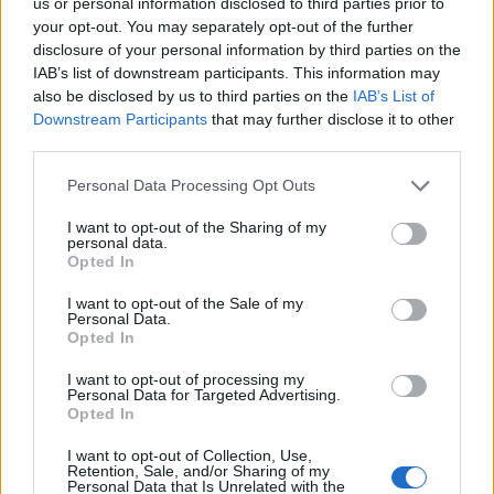
us or personal information disclosed to third parties prior to
your opt-out. You may separately opt-out of the further
disclosure of your personal information by third parties on the
IAB’s list of downstream participants. This information may
also be disclosed by us to third parties on the
IAB’s List of
Shtuar
më
24.02.2023 14:32
Downstream Participants
that may further disclose it to other
third parties.
Tags:
,
,
,
,
dron kamikaz
Kine
Lufte
Rusi
Ukrainë
Personal Data Processing Opt Outs
I want to opt-out of the Sharing of my
personal data.
Opted In
I want to opt-out of the Sale of my
Personal Data.
Opted In
I want to opt-out of processing my
Personal Data for Targeted Advertising.
Opted In
I want to opt-out of Collection, Use,
Retention, Sale, and/or Sharing of my
Personal Data that Is Unrelated with the
Përshkallëzimi rajonal
Tajfuni “Dolphin” prek