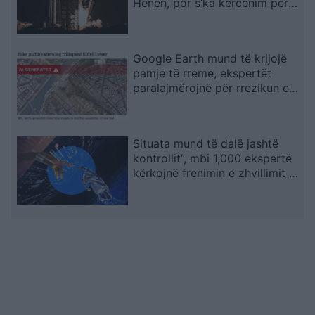
Hënën, por s’ka kërcënim për
Tokën
Google Earth mund të krijojë
pamje të rreme, ekspertët
paralajmërojnë për rrezikun e
dezinformimit
Situata mund të dalë jashtë
kontrollit”, mbi 1,000 ekspertë
kërkojnë frenimin e zhvillimit të
IA-së