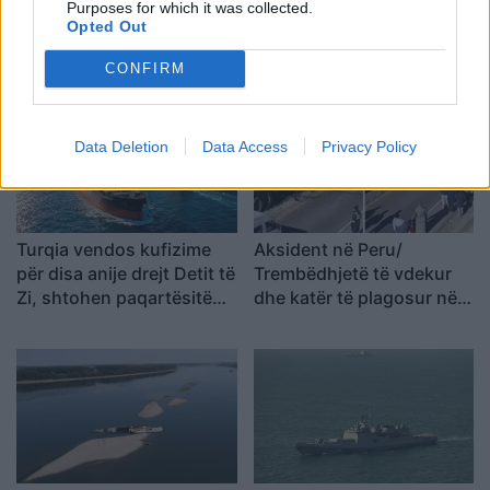
Purposes for which it was collected.
rikthen Jemenin në fokus,
Azinë, mbi 1,300 fluturime
Opted Out
sulmet e Huthive shtojnë
anulohen dhe më shumë
rrezikun e zgjerimit të
se 400 mijë banorë
CONFIRM
luftës
evakuohen
Data Deletion
Data Access
Privacy Policy
Turqia vendos kufizime
Aksident në Peru/
për disa anije drejt Detit të
Trembëdhjetë të vdekur
Zi, shtohen paqartësitë
dhe katër të plagosur në
për tregtinë detare
përplasjen midis furgonit
dhe kamionit