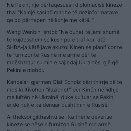
Në Pekin, një përfaqësues i diplomacisë kineze
tha: “Ka një sasi të madhe të dezinformatave
që po përhapen në lidhje me këtë. “
Wang Wenbin shtoi: “Ne duhet të jemi shumë
të kujdesshëm se kush po e trafikon atë.”
SHBA-ja këtë javë akuzoi Kinën se planifikonte
të furnizonte Rusinë me armë për të
mbështetur sulmin e saj ndaj Ukrainës, gjë që
Pekini e mohoi.
Kancelari gjerman Olaf Scholz bëri thirrje që të
mos kultivohen “iluzionet” për Kinën në lidhje
me luftën në Ukrainë, duke kujtuar se Pekini
ende nuk e ka dënuar pushtimin e Rusisë.
Ai theksoi gjithashtu se i ka thënë qeverisë
kineze se nëse e furnizon Rusinë me armë,