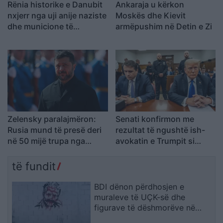
Rënia historike e Danubit
Ankaraja u kërkon
nxjerr nga uji anije naziste
Moskës dhe Kievit
dhe municione të
armëpushim në Detin e Zi
pashpërthyera të Luftës
së Dytë Botërore
Zelensky paralajmëron:
Senati konfirmon me
Rusia mund të presë deri
rezultat të ngushtë ish-
në 50 mijë trupa nga
avokatin e Trumpit si
Koreja e Veriut
Prokuror të Përgjithshëm
të SHBA-së
të fundit
BDI dënon përdhosjen e
muraleve të UÇK-së dhe
figurave të dëshmorëve në
Çair