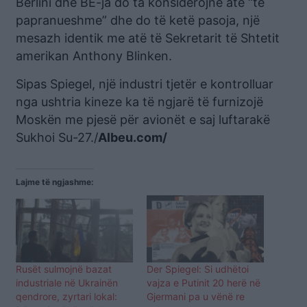
Berlini dhe BE-ja do ta konsiderojnë atë “të
papranueshme” dhe do të ketë pasoja, një
mesazh identik me atë të Sekretarit të Shtetit
amerikan Anthony Blinken.
Sipas Spiegel, një industri tjetër e kontrolluar
nga ushtria kineze ka të ngjarë të furnizojë
Moskën me pjesë për avionët e saj luftarakë
Sukhoi Su-27./
Albeu.com/
Lajme të ngjashme:
Rusët sulmojnë bazat
Der Spiegel: Si udhëtoi
industriale në Ukrainën
vajza e Putinit 20 herë në
qendrore, zyrtari lokal:
Gjermani pa u vënë re