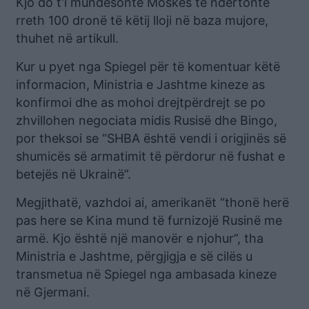
Kjo do t’i mundësonte Moskës të ndërtonte
rreth 100 dronë të këtij lloji në baza mujore,
thuhet në artikull.
Kur u pyet nga Spiegel për të komentuar këtë
informacion, Ministria e Jashtme kineze as
konfirmoi dhe as mohoi drejtpërdrejt se po
zhvillohen negociata midis Rusisë dhe Bingo,
por theksoi se “SHBA është vendi i origjinës së
shumicës së armatimit të përdorur në fushat e
betejës në Ukrainë”.
Megjithatë, vazhdoi ai, amerikanët “thonë herë
pas here se Kina mund të furnizojë Rusinë me
armë. Kjo është një manovër e njohur”, tha
Ministria e Jashtme, përgjigja e së cilës u
transmetua në Spiegel nga ambasada kineze
në Gjermani.