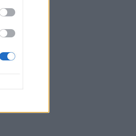
Belgium
zohet