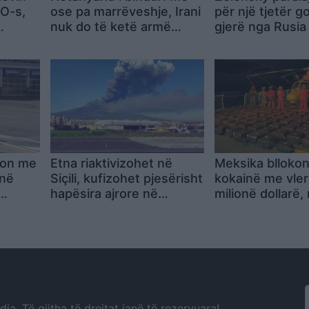
TO-s,
ose pa marrëveshje, Irani
për një tjetër go
nuk do të ketë armë
gjerë nga Rusia
ur
bërthamore
kërkon vigjilen
qytetarët
mon me
Etna riaktivizohet në
Meksika bllokon
 në
Siçili, kufizohet pjesërisht
kokainë me vler
hapësira ajrore në
milionë dollarë,
a gjatë
aeroportin e Katanias
4 persona
a. Të gjitha të drejtat janë të rezervuara!