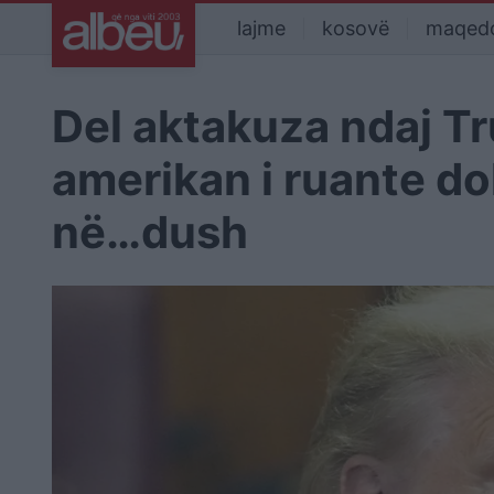
lajme
kosovë
maqed
Del aktakuza ndaj Tr
amerikan i ruante do
në…dush