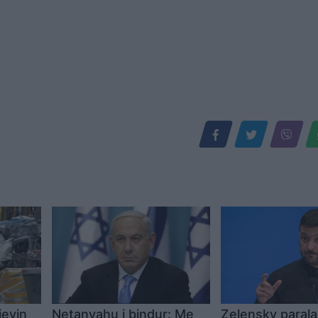
ievin
Netanyahu i bindur: Me
Zelensky paral