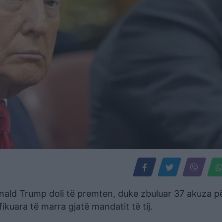
nald Trump doli të premten, duke zbuluar 37 akuza p
ikuara të marra gjatë mandatit të tij.