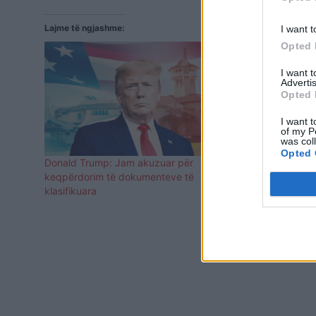
Lajme të ngjashme:
I want t
Opted 
I want 
Advertis
Opted 
I want t
of my P
was col
Opted 
Donald Trump: Jam akuzuar për
Çfarë po kër
keqpërdorim të dokumenteve të
e Mike Penc
klasifikuara