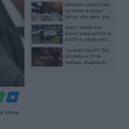
Këmbimi valutor/ Me
sa blihen e shiten
dollari dhe euro, çfarë
ndodh me monedhat
Sulm i rëndë mbi
e tjera
Kievin para samitit të
NATO-s, nëntë viktima
dhe dhjetëra të
“Ju erdhi fundi!”/ Sot
plagosur
protesta e 37-të
radhazi, shqiptarët
nuk tërhiqen: Rama të
japë dorëheqjen
menjëherë!
ër krime