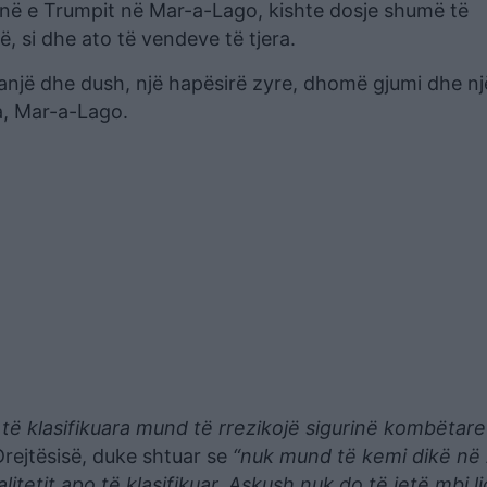
në e Trumpit në Mar-a-Lago, kishte dosje shumë të
 si dhe ato të vendeve të tjera.
një dhe dush, një hapësirë zyre, dhomë gjumi dhe nj
a, Mar-a-Lago.
të klasifikuara mund të rrezikojë sigurinë kombëtare
Drejtësisë, duke shtuar se
“nuk mund të kemi dikë në
tetit apo të klasifikuar. Askush nuk do të jetë mbi li