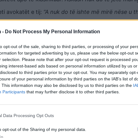
ti avokatët e tij:
“A nuk do të ishte më mirë nëse u 
 -
Do Not Process My Personal Information
njoruar me dashje kërkesat e Departamentit të Drejt
ç mund të shihet në faqet në vijim, Donald Trump rre
to opt-out of the sale, sharing to third parties, or processing of your per
formation for targeted advertising by us, please use the below opt-out s
r selection. Please note that after your opt-out request is processed y
eing interest-based ads based on personal information utilized by us or
disclosed to third parties prior to your opt-out. You may separately opt-
losure of your personal information by third parties on the IAB’s list of
. This information may also be disclosed by us to third parties on the
IA
Participants
that may further disclose it to other third parties.
l Data Processing Opt Outs
o opt-out of the Sharing of my personal data.
In