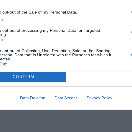
o opt-out of the Sale of my Personal Data.
In
to opt-out of processing my Personal Data for Targeted
ing.
In
o opt-out of Collection, Use, Retention, Sale, and/or Sharing
ersonal Data that Is Unrelated with the Purposes for which it
lected.
Out
kojnë? FBI kontrollon shtëpinë
“Sekretet”, për çfarë mund të aku
e
Donald Trump
CONFIRM
Data Deletion
Data Access
Privacy Policy