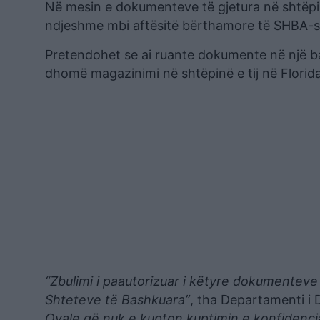
Në mesin e dokumenteve të gjetura në shtëpi
ndjeshme mbi aftësitë bërthamore të SHBA-së,
Pretendohet se ai ruante dokumente në një ba
dhomë magazinimi në shtëpinë e tij në Florid
“Zbulimi i paautorizuar i këtyre dokumenteve 
Shteteve të Bashkuara”
, tha Departamenti i 
Ovale që nuk e kupton kuptimin e konfidenciali