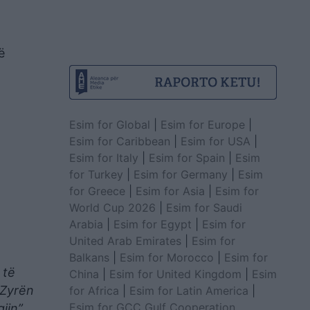
ë
Esim for Global
|
Esim for Europe
|
Esim for Caribbean
|
Esim for USA
|
Esim for Italy
|
Esim for Spain
|
Esim
for Turkey
|
Esim for Germany
|
Esim
for Greece
|
Esim for Asia
|
Esim for
World Cup 2026
|
Esim for Saudi
Arabia
|
Esim for Egypt
|
Esim for
United Arab Emirates
|
Esim for
Balkans
|
Esim for Morocco
|
Esim for
 të
China
|
Esim for United Kingdom
|
Esim
 Zyrën
for Africa
|
Esim for Latin America
|
Esim for GCC Gulf Cooperation
gjin”
.