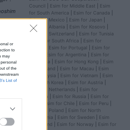
Council
|
Esim for Middle East
|
Esim
thoshim
for South America
|
Esim for Canada
|
Esim for Mexico
|
Esim for Japan
|
Esim for Albania
|
Esim for Kosovo
|
ësisë
Esim for Switzerland
|
Esim for Tunisia
zikon
|
Esim for South Africa
|
Esim for
sonal or
Algeria
|
Esim for Portugal
|
Esim for
ection to
Brazil
|
Esim for Argentina
|
Esim for
ou may
Colombia
|
Esim for Hong Kong
|
Esim
 personal
for Thailand
|
Esim for Macau
|
Esim
out of the
 downstream
for Malaysia
|
Esim for Vietnam
|
Esim
B’s List of
for South Korea
|
Esim for Austria
|
Esim for Netherlands
|
Esim for
Australia
|
Esim for Russia
|
Esim for
India
|
Esim for Chile
|
Esim for Peru
|
Esim for Poland
|
Esim for North
Macedonia
|
Esim for Sweden
|
Esim
for Finland
|
Esim for Norway
|
Esim for