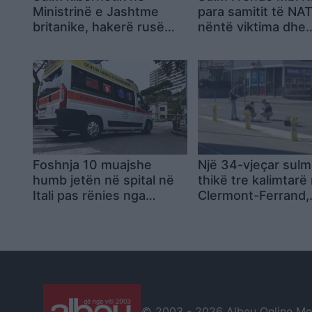
Ministrinë e Jashtme
para samitit të NA
britanike, hakerë rusë
nëntë viktima dhe
nxjerrin në shitje të
dhjetëra të plagos
dhënat qeveritare: Vlera
shkon në 44 mijë paund
Foshnja 10 muajshe
Një 34-vjeçar sul
humb jetën në spital në
thikë tre kalimtarë
Itali pas rënies nga
Clermont-Ferrand,
krevati
plagoset nga polici
ndërhyrjes
© 2003 -
2026 Albeu Online Medi