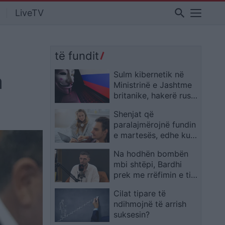
search
LiveTV
të fundit
a
Sulm kibernetik në
Ministrinë e Jashtme
britanike, hakerë rusë
nxjerrin në shitje të
Shenjat që
dhënat qeveritare:
paralajmërojnë fundin
Vlera shkon në 44
e martesës, edhe kur
mijë paund
vetë partnerët ende
Na hodhën bombën
nuk e kuptojnë
mbi shtëpi, Bardhi
prek me rrëfimin e tij:
Një vajzë e re në jetën
Cilat tipare të
time…
ndihmojnë të arrish
suksesin?