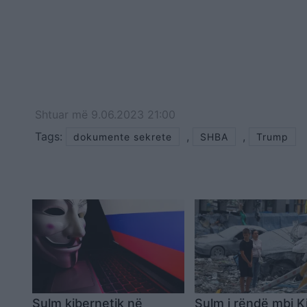
Shtuar
më
9.06.2023 21:00
Tags:
,
,
dokumente sekrete
SHBA
Trump
Sulm kibernetik në
Sulm i rëndë mbi K