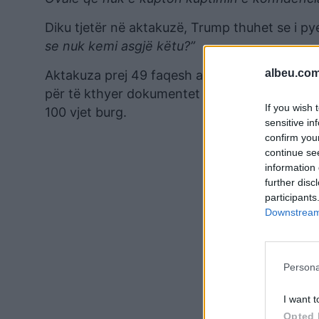
Diku tjetër në aktakuzë, Trump thuhet se i pye
se nuk kemi asgjë këtu?”
albeu.com
Aktakuza prej 49 faqesh akuzon Trump se ka i
për të kthyer dokumentet që kishte marrë. Si
If you wish 
100 vjet burg.
sensitive in
confirm you
continue se
information 
further disc
participants
Downstream 
Persona
I want t
Opted 