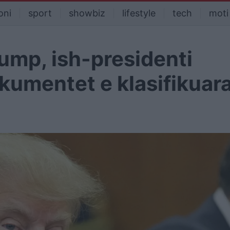
oni
sport
showbiz
lifestyle
tech
moti
ump, ish-presidenti
kumentet e klasifikuar