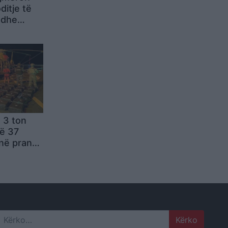
ditje të
 dhe
cë nga
 3 ton
ë 37
 në pranga