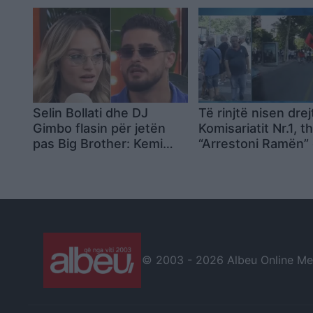
mitur
Durrës, 7 në gjendj
rëndë
Selin Bollati dhe DJ
Të rinjtë nisen drej
Gimbo flasin për jetën
Komisariatit Nr.1, th
pas Big Brother: Kemi
“Arrestoni Ramën” 
projekte të reja
marshimit nga Drej
Policisë Tiranë
© 2003 -
2026 Albeu Online Medi