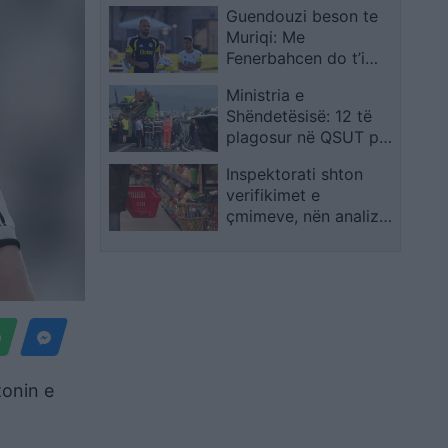
Guendouzi beson te
mitur
Muriqi: Me
Fenerbahcen do t’i
kalojë 20 golat
Ministria e
Shëndetësisë: 12 të
plagosur në QSUT pas
aksidentit në
Inspektorati shton
autostradën Tiranë-
verifikimet e
Durrës, 7 në gjendje
çmimeve, nën analizë
të rëndë
600 deri në 700
artikuj të shportës së
konsumit
zonin e