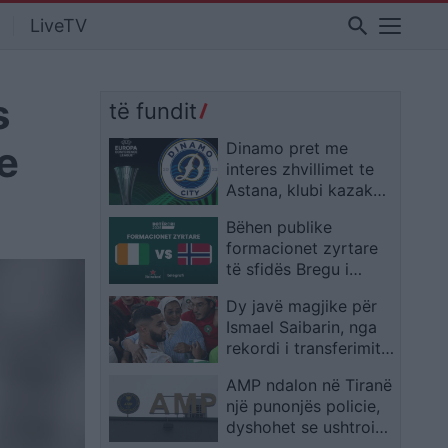
search
LiveTV
s
të fundit
e
Dinamo pret me
interes zhvillimet te
Astana, klubi kazak
pranon monitorimin e
Bëhen publike
UEFA-s para ndeshjes
formacionet zyrtare
në Conference
të sfidës Bregu i
League
Fildishtë – Norvegjia,
Dy javë magjike për
titullarë nga minuta e
Ismael Saibarin, nga
parë emrat kryesorë
rekordi i transferimit
te Bayern Munich te
AMP ndalon në Tiranë
protagonisti i Marokut
një punonjës policie,
dyshohet se ushtroi
dhunë ndaj vajzës së