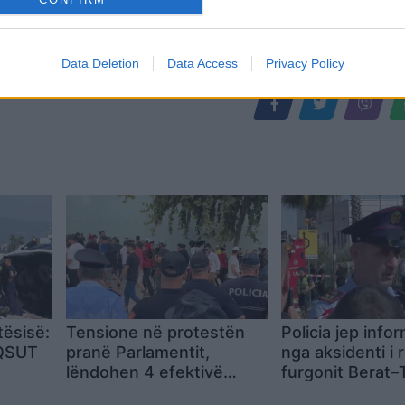
Data Deletion
Data Access
Privacy Policy
tësisë:
Tensione në protestën
Policia jep info
 QSUT
pranë Parlamentit,
nga aksidenti i 
lëndohen 4 efektivë
furgonit Berat–T
ë-
policie
të vdekur dhe 1