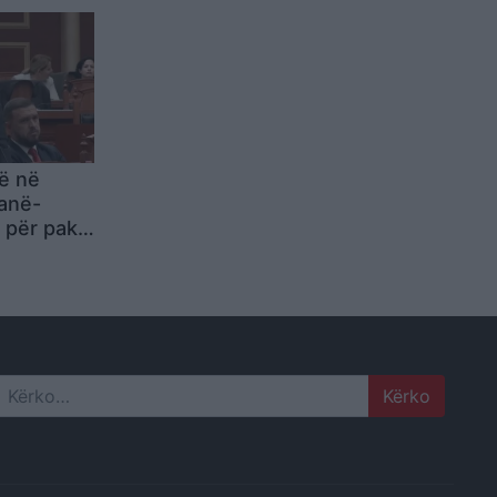
dë në
anë-
 për pak
 në
ërkon
Search