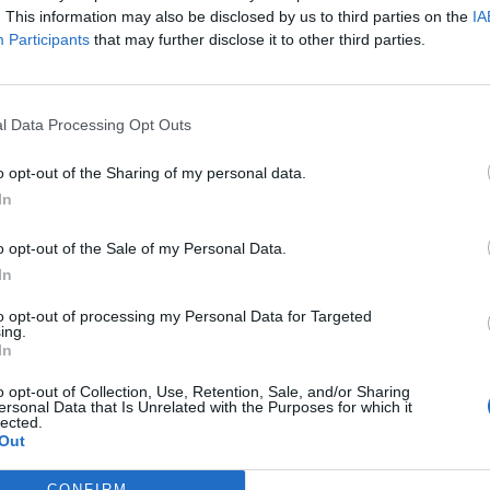
. This information may also be disclosed by us to third parties on the
IA
Participants
that may further disclose it to other third parties.
l Data Processing Opt Outs
o opt-out of the Sharing of my personal data.
elsea në avantazh ndaj Bayern
Formacionet e mundshme të super
In
fjalën e lojtarit
Chelsea-Man City
o opt-out of the Sale of my Personal Data.
In
to opt-out of processing my Personal Data for Targeted
ing.
In
o opt-out of Collection, Use, Retention, Sale, and/or Sharing
ersonal Data that Is Unrelated with the Purposes for which it
lected.
Out
CONFIRM