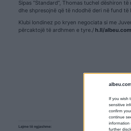
Sipas “Standard”, Thomas tuchel dëshiron të r
dhe shpresojnë që të ndodhë deri në fund të k
Klubi londinez po kryen negociata si me Juv
përcaktojë të ardhmen e tyre./
h.ll/albeu.co
albeu.com
If you wish 
sensitive in
confirm you
continue se
information 
Lajme të ngjashme:
further disc