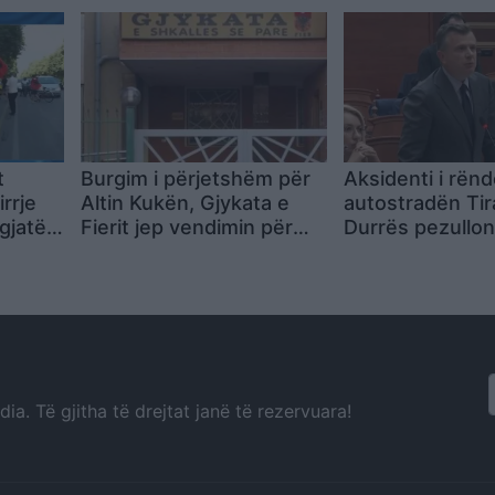
e të
plagosur
t
Burgim i përjetshëm për
Aksidenti i rën
irrje
Altin Kukën, Gjykata e
autostradën Tir
gjatë
Fierit jep vendimin për
Durrës pezullon
toria e
vrasjen e dyfishtë në
minuta seancën
Kurjan
Kuvend, Balla k
ndërprerje
a. Të gjitha të drejtat janë të rezervuara!