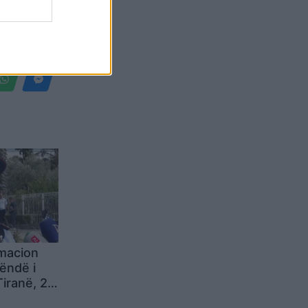
Belgium
rmacion
rëndë i
iranë, 2
5 të