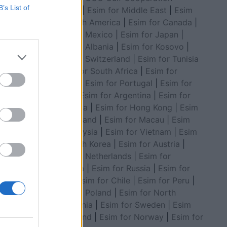
B’s List of
Council
|
Esim for Middle East
|
Esim
for South America
|
Esim for Canada
|
Esim for Mexico
|
Esim for Japan
|
Esim for Albania
|
Esim for Kosovo
|
Esim for Switzerland
|
Esim for Tunisia
|
Esim for South Africa
|
Esim for
Algeria
|
Esim for Portugal
|
Esim for
sfidës
Brazil
|
Esim for Argentina
|
Esim for
Colombia
|
Esim for Hong Kong
|
Esim
for Thailand
|
Esim for Macau
|
Esim
for Malaysia
|
Esim for Vietnam
|
Esim
for South Korea
|
Esim for Austria
|
Esim for Netherlands
|
Esim for
Australia
|
Esim for Russia
|
Esim for
India
|
Esim for Chile
|
Esim for Peru
|
Esim for Poland
|
Esim for North
Macedonia
|
Esim for Sweden
|
Esim
for Finland
|
Esim for Norway
|
Esim for