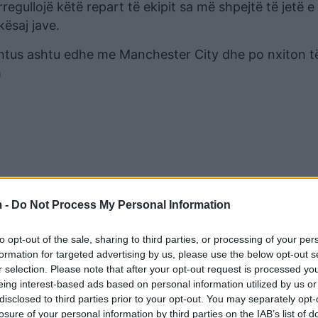
regullojë këtë repart të ekipit sa më shpejtë të jetë 
ësaj jave.
entus ashtu edhe me Manchester City dhe po nxiton t
m
 -
Do Not Process My Personal Information
to opt-out of the sale, sharing to third parties, or processing of your per
formation for targeted advertising by us, please use the below opt-out s
r selection. Please note that after your opt-out request is processed y
eing interest-based ads based on personal information utilized by us or
disclosed to third parties prior to your opt-out. You may separately opt-
losure of your personal information by third parties on the IAB’s list of