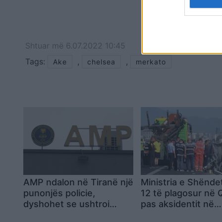
Shtuar
më
6.07.2022 10:45
Tags:
,
,
Ake
chelsea
merkato
AMP ndalon në Tiranë një
Ministria e Shënde
punonjës policie,
12 të plagosur në
dyshohet se ushtroi
pas aksidentit në
dhunë ndaj vajzës së
autostradën Tiran