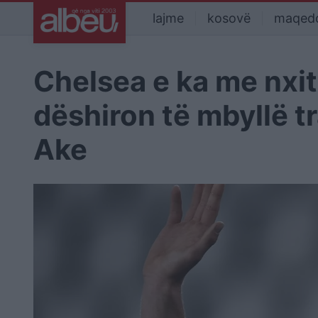
lajme
kosovë
maqed
Chelsea e ka me nxiti
dëshiron të mbyllë t
Ake