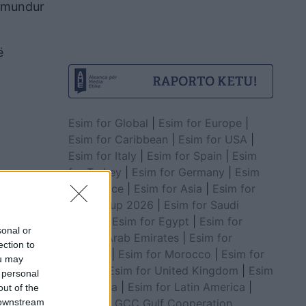
e mundur
ë
Esim for Global
|
Esim for Europe
|
Esim for Caribbean
|
Esim for USA
|
Esim for Italy
|
Esim for Spain
|
Esim
for Turkey
|
Esim for Germany
|
Esim
for Greece
|
Esim for Asia
|
Esim for
World Cup 2026
|
Esim for Saudi
Arabia
|
Esim for Egypt
|
Esim for
sonal or
United Arab Emirates
|
Esim for
ection to
Balkans
|
Esim for Morocco
|
Esim for
ou may
China
|
Esim for United Kingdom
|
Esim
 personal
for Africa
|
Esim for Latin America
|
out of the
Esim for GCC Gulf Cooperation
 downstream