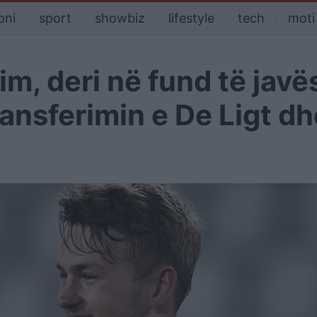
oni
sport
showbiz
lifestyle
tech
moti
m, deri në fund të javë
ransferimin e De Ligt dh