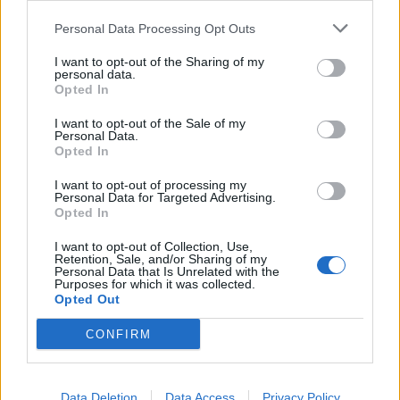
ukrainas: Gabim
ullinj
Personal Data Processing Opt Outs
diplomatik, Ukraina duhet
ta njohë
I want to opt-out of the Sharing of my
personal data.
Opted In
I want to opt-out of the Sale of my
Personal Data.
Opted In
Përfundon protesta e 71-
Remzie Osmani
të qytetare, mesazhi i
emocionon me dedikimin
I want to opt-out of processing my
Personal Data for Targeted Advertising.
qartë për qeverinë: “Nesër
për mbesën Ema: Jeta ime
Opted In
më shumë”, kërkohet
largimi i Ramës
I want to opt-out of Collection, Use,
Retention, Sale, and/or Sharing of my
Personal Data that Is Unrelated with the
Purposes for which it was collected.
Opted Out
CONFIRM
Shqiptari i diasporës në
Situata e zjarreve në
Belgjikë proteston kundër
vend, 6 nga 8 vatrat
Data Deletion
Data Access
Privacy Policy