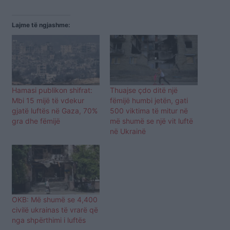
Lajme të ngjashme:
Hamasi publikon shifrat:
Thuajse çdo ditë një
Mbi 15 mijë të vdekur
fëmijë humbi jetën, gati
gjatë luftës në Gaza, 70%
500 viktima të mitur në
gra dhe fëmijë
më shumë se një vit luftë
në Ukrainë
OKB: Më shumë se 4,400
civilë ukrainas të vrarë që
nga shpërthimi i luftës