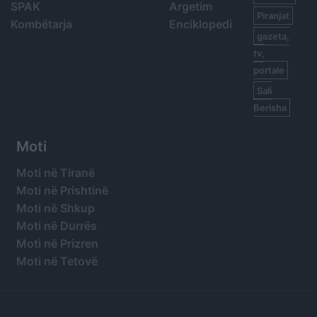
SPAK
Argetim
Piranjat
Kombëtarja
Enciklopedi
gazeta,
tv,
portale
Sali
Berisha
Moti
Moti në Tiranë
Moti në Prishtinë
Moti në Shkup
Moti në Durrës
Moti në Prizren
Moti në Tetovë