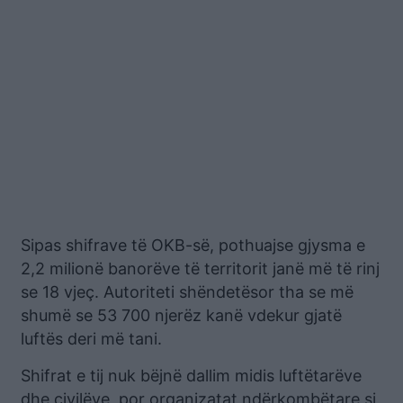
Sipas shifrave të OKB-së, pothuajse gjysma e
2,2 milionë banorëve të territorit janë më të rinj
se 18 vjeç. Autoriteti shëndetësor tha se më
shumë se 53 700 njerëz kanë vdekur gjatë
luftës deri më tani.
Shifrat e tij nuk bëjnë dallim midis luftëtarëve
dhe civilëve, por organizatat ndërkombëtare si