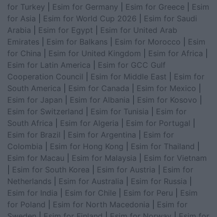
for Turkey
|
Esim for Germany
|
Esim for Greece
|
Esim
for Asia
|
Esim for World Cup 2026
|
Esim for Saudi
Arabia
|
Esim for Egypt
|
Esim for United Arab
Emirates
|
Esim for Balkans
|
Esim for Morocco
|
Esim
for China
|
Esim for United Kingdom
|
Esim for Africa
|
Esim for Latin America
|
Esim for GCC Gulf
Cooperation Council
|
Esim for Middle East
|
Esim for
South America
|
Esim for Canada
|
Esim for Mexico
|
Esim for Japan
|
Esim for Albania
|
Esim for Kosovo
|
Esim for Switzerland
|
Esim for Tunisia
|
Esim for
South Africa
|
Esim for Algeria
|
Esim for Portugal
|
Esim for Brazil
|
Esim for Argentina
|
Esim for
Colombia
|
Esim for Hong Kong
|
Esim for Thailand
|
Esim for Macau
|
Esim for Malaysia
|
Esim for Vietnam
|
Esim for South Korea
|
Esim for Austria
|
Esim for
Netherlands
|
Esim for Australia
|
Esim for Russia
|
Esim for India
|
Esim for Chile
|
Esim for Peru
|
Esim
for Poland
|
Esim for North Macedonia
|
Esim for
Sweden
|
Esim for Finland
|
Esim for Norway
|
Esim for