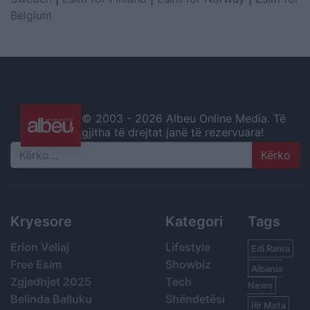
Belgium
© 2003 -
2026 Albeu Online Media. Të
gjitha të drejtat janë të rezervuara!
Search
Kryesore
Kategori
Tags
Erion Veliaj
Lifestyle
Edi Rama
Free Esim
Showbiz
Albania
Zgjedhjet 2025
Tech
News
Belinda Balluku
Shëndetësi
Ilir Meta