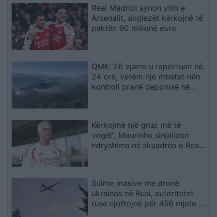
Real Madridi synon yllin e
Arsenalit, anglezët kërkojnë të
paktën 90 milionë euro
QMK: 26 zjarre u raportuan në
24 orë, vetëm një mbetet nën
kontroll pranë deponisë në
Kriva Pallankë
Kërkojmë një grup më të
vogël”, Mourinho sinjalizon
ndryshime në skuadrën e Real
Madridit
Sulme masive me dronë
ukrainas në Rusi, autoritetet
ruse njoftojnë për 456 mjete të
rrëzuara dhe dy viktima