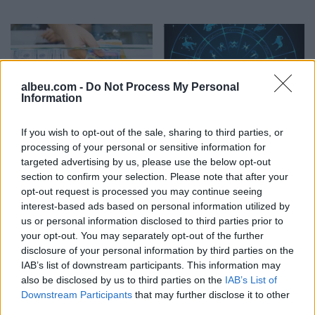
albeu.com -
Do Not Process My Personal
Information
Këmbimi valutor/ Me sa
Horoskopi 10 Gusht
If you wish to opt-out of the sale, sharing to third parties, or
blihen e shiten dollari dhe
2026/ Cilat janë shenjat
processing of your personal or sensitive information for
euro, çfarë ndodh me
që favorizohen nga fati
targeted advertising by us, please use the below opt-out
monedhat e tjera
section to confirm your selection. Please note that after your
opt-out request is processed you may continue seeing
interest-based ads based on personal information utilized by
us or personal information disclosed to third parties prior to
your opt-out. You may separately opt-out of the further
disclosure of your personal information by third parties on the
IAB’s list of downstream participants. This information may
also be disclosed by us to third parties on the
IAB’s List of
Zelensky rikonfirmon në
Vihet nën kontroll zjarri në
Downstream Participants
that may further disclose it to other
Serbi qëndrimin për
Cërrik, digjen 2 hektarë
third parties.
Kosovën, deputeti
tokë dhe rreth 250 rrënjë