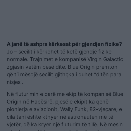
A janë të ashpra kërkesat për gjendjen fizike?
Jo – secilit i kërkohet të ketë gjendje fizike
normale. Trajnimet e kompanisë Virgin Galactic
zgjasin vetëm pesë ditë. Blue Origin premton
që t’i mësojë secilit gjithçka i duhet “ditën para
nisjes”.
Në fluturimin e parë me ekip të kompanisë Blue
Origin në Hapësirë, pjesë e ekipit ka qenë
pionierja e aviacionit, Wally Funk, 82-vjeçare, e
cila tani është kthyer në astronauten më të
vjetër, që ka kryer një fluturim të tillë. Në mesin