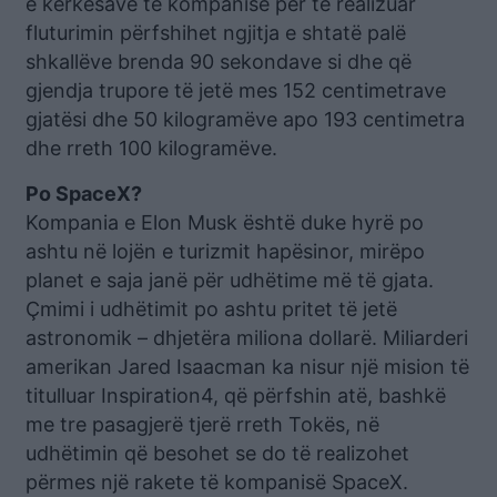
e kërkesave të kompanisë për të realizuar
fluturimin përfshihet ngjitja e shtatë palë
shkallëve brenda 90 sekondave si dhe që
gjendja trupore të jetë mes 152 centimetrave
gjatësi dhe 50 kilogramëve apo 193 centimetra
dhe rreth 100 kilogramëve.
Po SpaceX?
Kompania e Elon Musk është duke hyrë po
ashtu në lojën e turizmit hapësinor, mirëpo
planet e saja janë për udhëtime më të gjata.
Çmimi i udhëtimit po ashtu pritet të jetë
astronomik – dhjetëra miliona dollarë. Miliarderi
amerikan Jared Isaacman ka nisur një mision të
titulluar Inspiration4, që përfshin atë, bashkë
me tre pasagjerë tjerë rreth Tokës, në
udhëtimin që besohet se do të realizohet
përmes një rakete të kompanisë SpaceX.