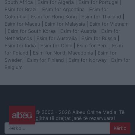
South Africa
|
Esim for Algeria
|
Esim for Portugal
|
Esim for Brazil
|
Esim for Argentina
|
Esim for
Colombia
|
Esim for Hong Kong
|
Esim for Thailand
|
Esim for Macau
|
Esim for Malaysia
|
Esim for Vietnam
|
Esim for South Korea
|
Esim for Austria
|
Esim for
Netherlands
|
Esim for Australia
|
Esim for Russia
|
Esim for India
|
Esim for Chile
|
Esim for Peru
|
Esim
for Poland
|
Esim for North Macedonia
|
Esim for
Sweden
|
Esim for Finland
|
Esim for Norway
|
Esim for
Belgium
© 2003 -
2026 Albeu Online Media. Të
gjitha të drejtat janë të rezervuara!
Search