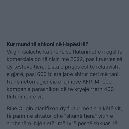
Kur mund të shkoni në Hapësirë?
Virgin Galactic ka thënë se fluturimet e rregullta
komerciale do të nisin më 2022, pas kryerjes së
dy testeve tjera. Lista e pritjes është relativisht
e gjatë, pasi 600 bileta janë shitur deri më tani,
transmeton agjencia e lajmeve AFP. Mirëpo
kompania parashikon që të kryejë rreth 400
fluturime në vit.
Blue Origin planifikon dy fluturime tjera këtë vit,
të parin në shtator dhe “shumë tjera” vitin e
ardhshëm. Një tjetër mënyrë për të shkuar në