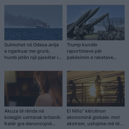
energjetike të Mesdheut
ekonomike botërore, mot
ekstrem dhe rritje të
çmimeve të ushqimeve
Sulmohet në Odesa anija
Trump kundër
e ngarkuar me grurë,
raportimeve për
humb jetën një pjesëtar i
pakësimin e raketave
ekuipazhit
amerikane: Kemi më
shumë municione se çdo
vend tjetër
Akuza të rënda në
El Niño” kërcënon
kolegjin ushtarak britanik:
ekonominë globale: mot
Katër gra denoncojnë
ekstrem, ushqime më të