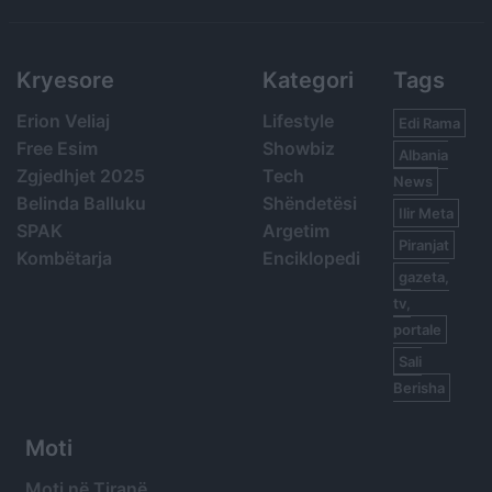
Kryesore
Kategori
Tags
Erion Veliaj
Lifestyle
Edi Rama
Free Esim
Showbiz
Albania
Zgjedhjet 2025
Tech
News
Belinda Balluku
Shëndetësi
Ilir Meta
SPAK
Argetim
Piranjat
Kombëtarja
Enciklopedi
gazeta,
tv,
portale
Sali
Berisha
Moti
Moti në Tiranë