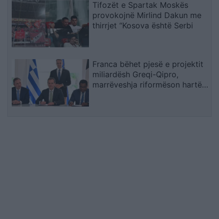
Tifozët e Spartak Moskës
provokojnë Mirlind Dakun me
thirrjet “Kosova është Serbi
Franca bëhet pjesë e projektit
miliardësh Greqi-Qipro,
marrëveshja riformëson hartën
energjetike të Mesdheut