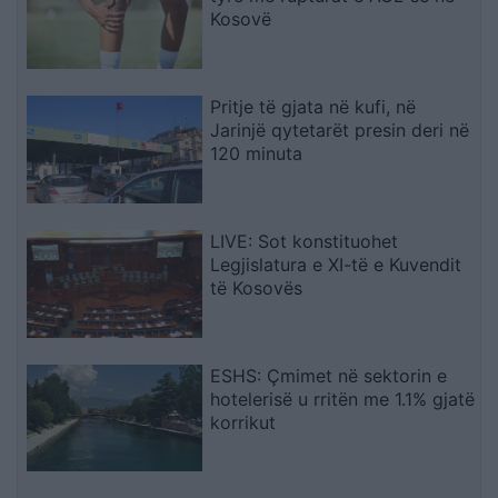
Kosovë
Pritje të gjata në kufi, në
Jarinjë qytetarët presin deri në
120 minuta
LIVE: Sot konstituohet
Legjislatura e XI-të e Kuvendit
të Kosovës
ESHS: Çmimet në sektorin e
hotelerisë u rritën me 1.1% gjatë
korrikut