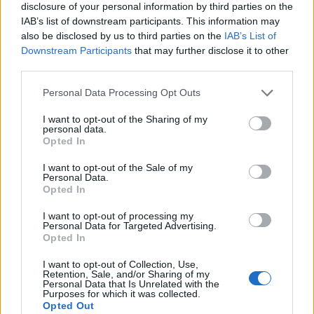
disclosure of your personal information by third parties on the
IAB’s list of downstream participants. This information may
Teoricienët e
also be disclosed by us to third parties on the
IAB’s List of
konspiracionit
Downstream Participants
that may further disclose it to other
pretendojnë se Katy Perry
third parties.
nuk shkoi kurrë në
hapësirë
Personal Data Processing Opt Outs
I want to opt-out of the Sharing of my
personal data.
Opted In
I want to opt-out of the Sale of my
Personal Data.
Opted In
I want to opt-out of processing my
Personal Data for Targeted Advertising.
Opted In
I want to opt-out of Collection, Use,
Retention, Sale, and/or Sharing of my
Personal Data that Is Unrelated with the
Purposes for which it was collected.
Opted Out