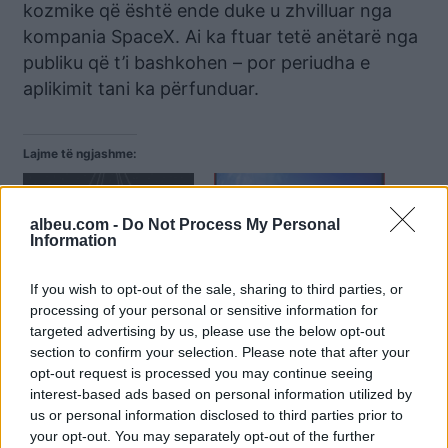
kozmike që është ende duke u zhvilluar nga
kompania SpaceX. Ai ka ftuar tetë anëtarë nga
publiku që t’i bashkohen – por periudha e
aplikimit tani ka përfunduar.
Lajme të ngjashme:
albeu.com -
Do Not Process My Personal
Information
A do të shpenzonit
Virgin Galactic planifikon
If you wish to opt-out of the sale, sharing to third parties, or
120,000 € për të ngrënë
studimin e parë të
processing of your personal or sensitive information for
në stratosferë? Plani
menstruacioneve në
targeted advertising by us, please use the below opt-out
madhështor për turizmin
mikrogravitet në vitin
section to confirm your selection. Please note that after your
hapësino
2027
opt-out request is processed you may continue seeing
interest-based ads based on personal information utilized by
us or personal information disclosed to third parties prior to
your opt-out. You may separately opt-out of the further