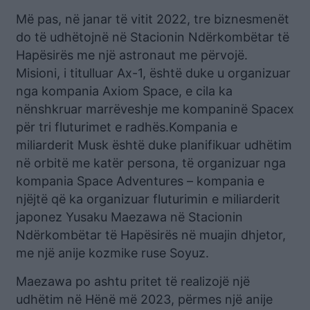
Më pas, në janar të vitit 2022, tre biznesmenët
do të udhëtojnë në Stacionin Ndërkombëtar të
Hapësirës me një astronaut me përvojë.
Misioni, i titulluar Ax-1, është duke u organizuar
nga kompania Axiom Space, e cila ka
nënshkruar marrëveshje me kompaninë Spacex
për tri fluturimet e radhës.Kompania e
miliarderit Musk është duke planifikuar udhëtim
në orbitë me katër persona, të organizuar nga
kompania Space Adventures – kompania e
njëjtë që ka organizuar fluturimin e miliarderit
japonez Yusaku Maezawa në Stacionin
Ndërkombëtar të Hapësirës në muajin dhjetor,
me një anije kozmike ruse Soyuz.
Maezawa po ashtu pritet të realizojë një
udhëtim në Hënë më 2023, përmes një anije