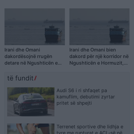
përdhunime dhe sulme
shtrenjta dhe pasoja që
seksuale
mund të zgjasin me vite
Irani dhe Omani
Irani dhe Omani bien
dakordësojnë rrugën
dakord për një korridor në
detare në Ngushticën e
Ngushticën e Hormuzit,
Hormuzit: Negociatat në
negociatat në fazën
fazën përfundimtare
përfundimtare
të fundit
Audi S6 i ri shfaqet pa
kamuflim, debutimi zyrtar
pritet së shpejti
Terrenet sportive dhe lidhja e
tyre me rupturat e ACL-së në