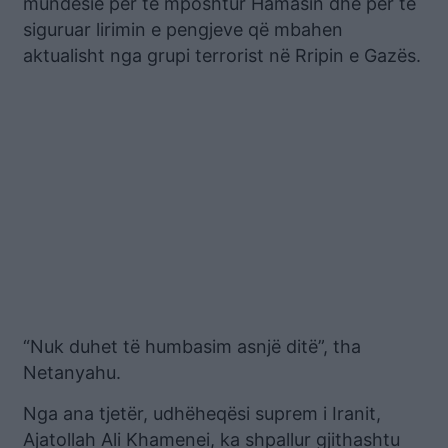
mundësie për të mposhtur Hamasin dhe për të
siguruar lirimin e pengjeve që mbahen
aktualisht nga grupi terrorist në Rripin e Gazës.
“Nuk duhet të humbasim asnjë ditë”, tha
Netanyahu.
Nga ana tjetër, udhëheqësi suprem i Iranit,
Ajatollah Ali Khamenei, ka shpallur gjithashtu