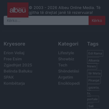
© 2003 -
2026 Albeu Online Media. Të
gjitha të drejtat janë të rezervuara!
Search
Kryesore
Kategori
Tags
Erion Veliaj
Lifestyle
Edi Rama
Free Esim
Showbiz
Albania
Zgjedhjet 2025
Tech
News
Belinda Balluku
Shëndetësi
Ilir Meta
SPAK
Argetim
Piranjat
Kombëtarja
Enciklopedi
gazeta,
tv,
portale
Sali