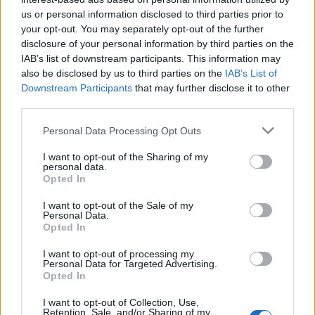
us or personal information disclosed to third parties prior to
Zbardhet zjarrvënia në
Reforma territoriale/
your opt-out. You may separately opt-out of the further
Vlorë, pranga 33-vjeçarit
Cërriku hap konsultimet
disclosure of your personal information by third parties on the
që dogji banesën e
publike, Doka: Qëndrimi
IAB’s list of downstream participants. This information may
konkurrentëve
do të bazohet te zëri i
also be disclosed by us to third parties on the
IAB’s List of
qytetarëve, jo te
Downstream Participants
that may further disclose it to other
përplasjet politike
third parties.
Personal Data Processing Opt Outs
I want to opt-out of the Sharing of my
personal data.
Opted In
Ilir Beqaj doli nga burgu,
U arrestua në Rinas,
vajza e ish-ministrit të
gjykata e Tiranës lë në
I want to opt-out of the Sale of my
Shëndetësisë heq dorë
burg aktivisten turke,
Personal Data.
Opted In
nga shtetësia shqiptare
Julide Yazici
I want to opt-out of processing my
Personal Data for Targeted Advertising.
Opted In
I want to opt-out of Collection, Use,
Retention, Sale, and/or Sharing of my