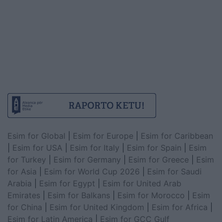
Esim for Global
|
Esim for Europe
|
Esim for Caribbean
|
Esim for USA
|
Esim for Italy
|
Esim for Spain
|
Esim
for Turkey
|
Esim for Germany
|
Esim for Greece
|
Esim
for Asia
|
Esim for World Cup 2026
|
Esim for Saudi
Arabia
|
Esim for Egypt
|
Esim for United Arab
Emirates
|
Esim for Balkans
|
Esim for Morocco
|
Esim
for China
|
Esim for United Kingdom
|
Esim for Africa
|
Esim for Latin America
|
Esim for GCC Gulf