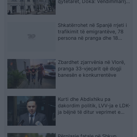
qytetarët, Doka: Vendimmarrja
të udhëhiqet nga nevojat e
komunitetit
Shkatërrohet në Spanjë rrjeti i
trafikimit të emigrantëve, 78
persona në pranga dhe 18
skafe të sekuestruara
Zbardhet zjarrvënia në Vlorë,
pranga 33-vjeçarit që dogji
banesën e konkurrentëve
Kurti dhe Abdixhiku pa
dakordim politik, LVV-ja e LDK-
ja bëjnë të ditur veprimet e
radhës
Përplasje fatale në Shkup,