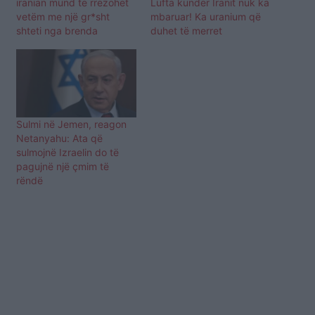
iranian mund të rrëzohet
Lufta kundër Iranit nuk ka
vetëm me një gr*sht
mbaruar! Ka uranium që
shteti nga brenda
duhet të merret
Sulmi në Jemen, reagon
Netanyahu: Ata që
sulmojnë Izraelin do të
pagujnë një çmim të
rëndë