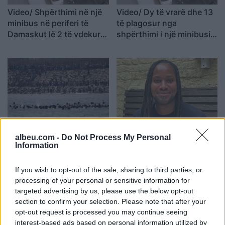
Video/ Shpërthimi në një
Video/ Dy të vrarë dhe 13
minibus në periferi të
të plagosur nga
Damaskut lë 2 të vdekur
shpërthimi i një minibusi
dhe 13 të plagosur
pranë Damaskut
Ceuta përballet me krizë
Profesori i Kembrixhit
albeu.com -
Do Not Process My Personal
të rëndë humanitare, hyrja
largohet nga detyra pas
Information
e 72,000 emigrantëve në
akuzave për plagjiaturë
dy ditë ndez përplasjet
dhe pasaktësi akademike
If you wish to opt-out of the sale, sharing to third parties, or
politike në Spanjë
processing of your personal or sensitive information for
targeted advertising by us, please use the below opt-out
section to confirm your selection. Please note that after your
opt-out request is processed you may continue seeing
interest-based ads based on personal information utilized by