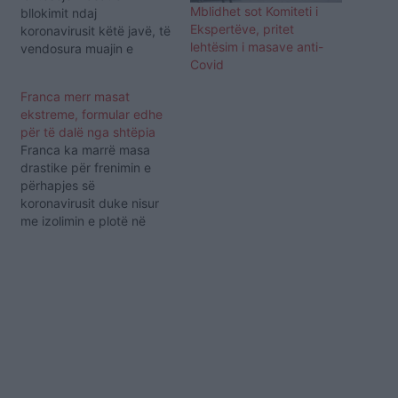
Mblidhet sot Komiteti i
bllokimit ndaj
Ekspertëve, pritet
koronavirusit këtë javë, të
lehtësim i masave anti-
vendosura muajin e
Covid
kaluar. "Për shkak të
kufizimeve të rrepta,
Franca merr masat
Lituania ka hasur një rritje
ekstreme, formular edhe
të mprehtë të rasteve nga
për të dalë nga shtëpia
Covid-19 që u ndesh në
Franca ka marrë masa
Evropë, si në Itali, Spanjë,
drastike për frenimin e
Britani të Madhe," tha
përhapjes së
shefi i…
koronavirusit duke nisur
me izolimin e plotë në
shtëpi. Njerëzve po u
kërkohet të plotësojnë një
formular ku të justifikojnë
arsyet përse duan të dalin
jashtë banesës, qoftë
edhe për një shëtitje të
shkurtër në këmbë apo
edhe për pazar.…