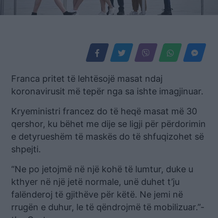
Franca pritet të lehtësojë masat ndaj
koronavirusit më tepër nga sa ishte imagjinuar.
Kryeministri francez do të heqë masat më 30
qershor, ku bëhet me dije se ligji për përdorimin
e detyrueshëm të maskës do të shfuqizohet së
shpejti.
“Ne po jetojmë në një kohë të lumtur, duke u
kthyer në një jetë normale, unë duhet t’ju
falënderoj të gjithëve për këtë. Ne jemi në
rrugën e duhur, le të qëndrojmë të mobilizuar.”-