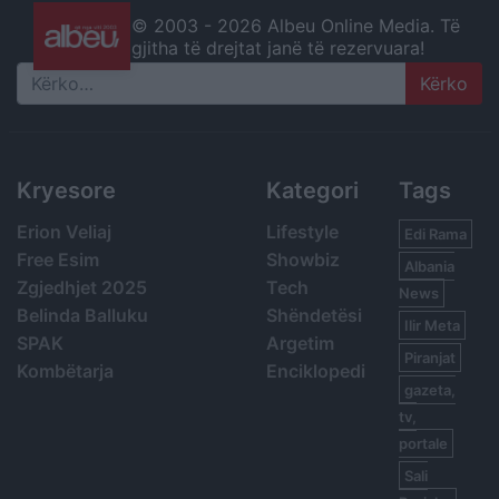
© 2003 -
2026 Albeu Online Media. Të
gjitha të drejtat janë të rezervuara!
Search
Kryesore
Kategori
Tags
Erion Veliaj
Lifestyle
Edi Rama
Free Esim
Showbiz
Albania
Zgjedhjet 2025
Tech
News
Belinda Balluku
Shëndetësi
Ilir Meta
SPAK
Argetim
Piranjat
Kombëtarja
Enciklopedi
gazeta,
tv,
portale
Sali