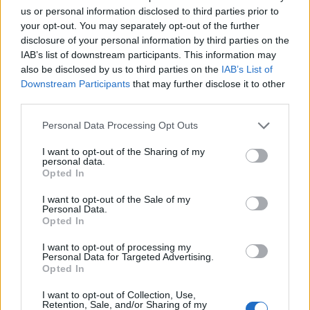
us or personal information disclosed to third parties prior to
Sllovakia përballet me
Dy tramvaje përplasen në
your opt-out. You may separately opt-out of the further
vapë ekstreme,
Gjermani, rreth 25 të
disclosure of your personal information by third parties on the
termometri arrin 42.2
plagosur, tre në gjendje
IAB’s list of downstream participants. This information may
gradë Celsius
kritike
also be disclosed by us to third parties on the
IAB’s List of
Downstream Participants
that may further disclose it to other
third parties.
Personal Data Processing Opt Outs
I want to opt-out of the Sharing of my
personal data.
Opted In
Trump favorizon JD
Të paktën 38 të vrarë dhe
Vance si pasues të
29 të plagosur nga sulmet
I want to opt-out of the Sale of my
Personal Data.
mundshëm për zgjedhjet
e Huthive me raketa dhe
Opted In
presidenciale të vitit
dronë kundër ushtrisë së
2028, sipas “The
Jemenit
të fundit
I want to opt-out of processing my
Personal Data for Targeted Advertising.
Washington Post
Opted In
Rodri refuzoi Real Madridin
dhe zgjodhi Barcelonën,
I want to opt-out of Collection, Use,
Retention, Sale, and/or Sharing of my
zbardhen tri arsyet e vendimit