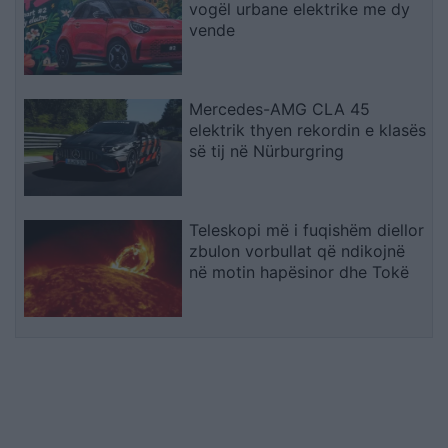
vogël urbane elektrike me dy
vende
Mercedes-AMG CLA 45
elektrik thyen rekordin e klasës
së tij në Nürburgring
Teleskopi më i fuqishëm diellor
zbulon vorbullat që ndikojnë
në motin hapësinor dhe Tokë