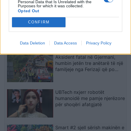
Personal Data that Is Unrelated with the
Purposes for which it was collected.
Opted Out
Arsenali heq dorë nga Vinicius
CONFIRM
Jr., synon me vendosmëri
sulmuesin e Evertonit
Data Deletion
Data Access
Privacy Policy
Aksident fatal në Gjermani,
humbin jetën tre anëtarë të një
familjeje nga Ferizaji që po
ktheheshin nga Kosova
UBTech nxjerr robotët
humanoidë me pamje njerëzore
për shoqëri afatgjatë
Smart #2 sjell sërish makinën e