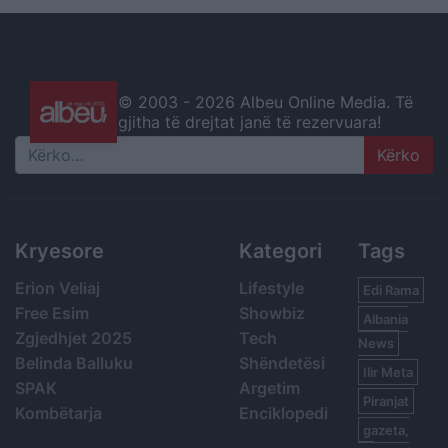
© 2003 -
2026 Albeu Online Media. Të
gjitha të drejtat janë të rezervuara!
Search
Kryesore
Kategori
Tags
Erion Veliaj
Lifestyle
Edi Rama
Free Esim
Showbiz
Albania
Zgjedhjet 2025
Tech
News
Belinda Balluku
Shëndetësi
Ilir Meta
SPAK
Argetim
Piranjat
Kombëtarja
Enciklopedi
gazeta,