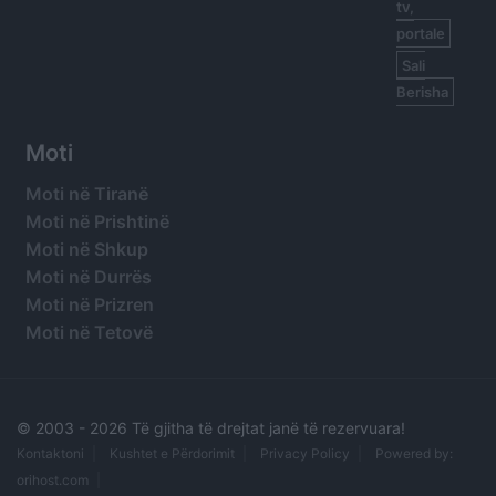
tv,
portale
Sali
Berisha
Moti
Moti në Tiranë
Moti në Prishtinë
Moti në Shkup
Moti në Durrës
Moti në Prizren
Moti në Tetovë
© 2003 -
2026 Të gjitha të drejtat janë të rezervuara!
Kontaktoni
Kushtet e Përdorimit
Privacy Policy
Powered by:
orihost.com