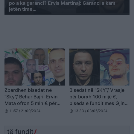
po a ka garanci? Ervis Martinaj: Garanci s’kam
jetën time…
Zbardhen bisedat në
Bisedat në “SKY”/ Vrasje
“Sky”/ Behar Bajri: Ervin
për borxh 100 mijë €,
Mata ofron 5 mln € për
biseda e fundit mes Gjin
Eldi Dizdarin dhe ty, Ervis
Ndoj e Martinajt 1 ditë
11:57 / 21/09/2024
13:33 / 03/06/2024
schedule
schedule
Martinaj: Ai s’ka as
para krimit, Gjini: S’jam i
morra…
pabesë, ishallah nigjoj
mirë për ty
të fundit