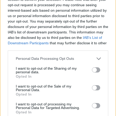
bashkimin me Lushnjën
opt-out request is processed you may continue seeing
interest-based ads based on personal information utilized by
us or personal information disclosed to third parties prior to
Ndarja brenda FIFA-s përplas
your opt-out. You may separately opt-out of the further
kundërshtarët dhe
disclosure of your personal information by third parties on the
mbështetësit e Infantinos
IAB’s list of downstream participants. This information may
also be disclosed by us to third parties on the
IAB’s List of
Downstream Participants
that may further disclose it to other
third parties.
Protestuesit vijojnë marshimin
pa u ndalur: Shqipëria e rinisë,
Personal Data Processing Opt Outs
jo e partisë!
I want to opt-out of the Sharing of my
personal data.
Opted In
Zelensky paralajmëron: Rusia
mund të presë deri në 50 mijë
I want to opt-out of the Sale of my
Personal Data.
trupa nga Koreja e Veriut
Opted In
I want to opt-out of processing my
Personal Data for Targeted Advertising.
Opted In