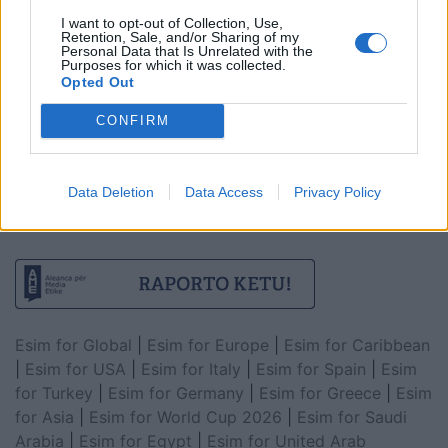
I want to opt-out of Collection, Use,
Retention, Sale, and/or Sharing of my
Personal Data that Is Unrelated with the
Purposes for which it was collected.
Opted Out
CONFIRM
Data Deletion
Data Access
Privacy Policy
Esim for Global
|
Esim for Europe
|
Esim for Caribbean
|
Esim for USA
|
Esim for Italy
|
Esim for Spain
|
Esim
for Turkey
|
Esim for Germany
|
Esim for Greece
|
Esim
for Asia
|
Esim for World Cup 2026
|
Esim for Saudi
Arabia
|
Esim for Egypt
|
Esim for United Arab