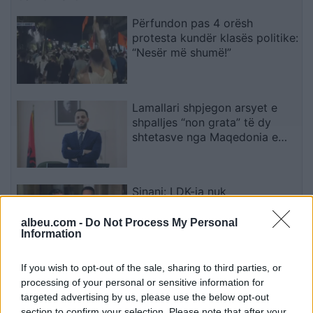
Përfundon pas 4 orësh
protesta kundër klasës politike:
“Nesër më shumë!”
Lamallari shpjegon arsyet e
shpalljes “non grata” të dy
shtetasve nga Maqedonia e
Veriut
Sinani: LDK-ja nuk
bashkëqeveris me Kurtin pa një
marrëveshje të plotë
albeu.com -
Do Not Process My Personal
Information
If you wish to opt-out of the sale, sharing to third parties, or
Dita e nëntë e protestës në
processing of your personal or sensitive information for
Divjakë, banorët djegin teserat
targeted advertising by us, please use the below opt-out
e PS-së dhe kundërshtojnë
section to confirm your selection. Please note that after your