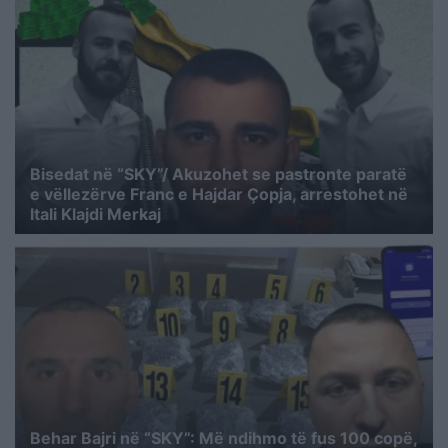
Bisedat në “SKY”/ Akuzohet se pastronte paratë
e vëllezërve Franc e Hajdar Çopja, arrestohet në
Itali Klajdi Merkaj
Behar Bajri në “SKY”: Më ndihmo të fus 100 copë,