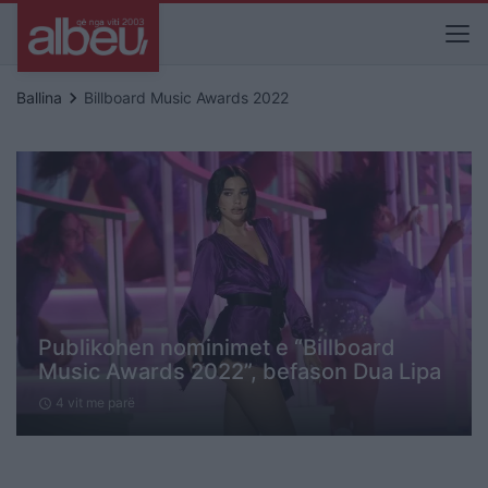
keyboard_arrow_right
Ballina
Billboard Music Awards 2022
Publikohen nominimet e “Billboard
Music Awards 2022”, befason Dua Lipa
4 vit me parë
schedule