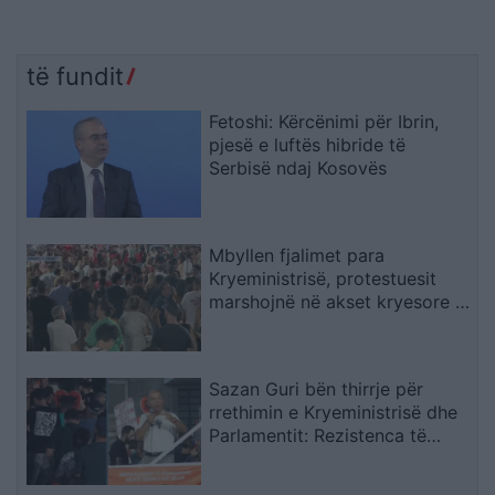
të fundit
Fetoshi: Kërcënimi për Ibrin,
pjesë e luftës hibride të
Serbisë ndaj Kosovës
Mbyllen fjalimet para
Kryeministrisë, protestuesit
marshojnë në akset kryesore të
Tiranës
Sazan Guri bën thirrje për
rrethimin e Kryeministrisë dhe
Parlamentit: Rezistenca të
vazhdojë