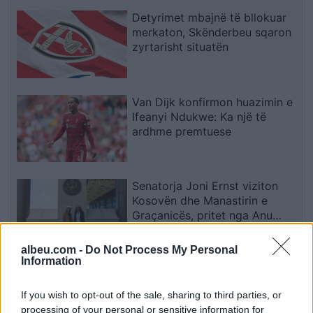
Detyrimet mbajnë të bllokuar
merkaton, Skënderbeu sqaron
zyrtarisht situatën
Van Dijk konfirmon huazimin e
Ifeanyi Ndukwe: Ka një të
ardhme premtuese
Senatorja Joni Ernst viziton
Kosovën dhe Manastirin e
Graçanicës, pritet nga Anu
Prattipati
albeu.com -
Do Not Process My Personal
Information
Nikolloski: Qeveria nuk pranon
ndryshime kushtetuese të
If you wish to opt-out of the sale, sharing to third parties, or
imponuara nga Bullgaria,
processing of your personal or sensitive information for