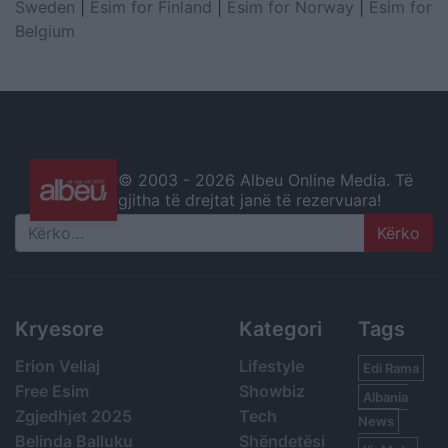
Sweden
|
Esim for Finland
|
Esim for Norway
|
Esim for
Belgium
© 2003 -
2026 Albeu Online Media. Të
gjitha të drejtat janë të rezervuara!
Search
Kryesore
Kategori
Tags
Erion Veliaj
Lifestyle
Edi Rama
Free Esim
Showbiz
Albania
Zgjedhjet 2025
Tech
News
Belinda Balluku
Shëndetësi