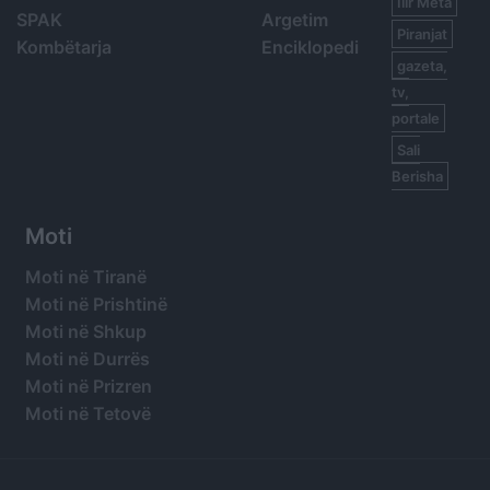
Ilir Meta
SPAK
Argetim
Piranjat
Kombëtarja
Enciklopedi
gazeta,
tv,
portale
Sali
Berisha
Moti
Moti në Tiranë
Moti në Prishtinë
Moti në Shkup
Moti në Durrës
Moti në Prizren
Moti në Tetovë