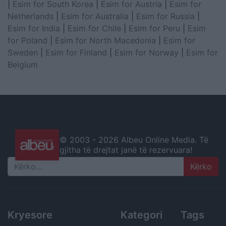
|
Esim for South Korea
|
Esim for Austria
|
Esim for
Netherlands
|
Esim for Australia
|
Esim for Russia
|
Esim for India
|
Esim for Chile
|
Esim for Peru
|
Esim
for Poland
|
Esim for North Macedonia
|
Esim for
Sweden
|
Esim for Finland
|
Esim for Norway
|
Esim for
Belgium
© 2003 -
2026 Albeu Online Media. Të
gjitha të drejtat janë të rezervuara!
Search
Kryesore
Kategori
Tags