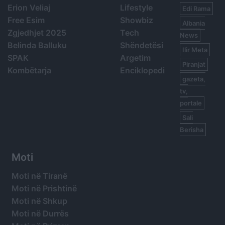
Erion Veliaj
Lifestyle
Edi Rama
Free Esim
Showbiz
Albania
Zgjedhjet 2025
Tech
News
Belinda Balluku
Shëndetësi
Ilir Meta
SPAK
Argetim
Piranjat
Kombëtarja
Enciklopedi
gazeta,
tv,
portale
Sali
Berisha
Moti
Moti në Tiranë
Moti në Prishtinë
Moti në Shkup
Moti në Durrës