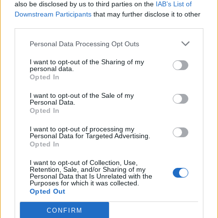
also be disclosed by us to third parties on the
IAB’s List of
Downstream Participants
that may further disclose it to other
Rexhepi: Deputetët duhet të
third parties.
votojnë drejtuesit e Kuvendit,
ende nuk e di nëse do të jem
Personal Data Processing Opt Outs
në qeverinë e re
I want to opt-out of the Sharing of my
personal data.
Opted In
I want to opt-out of the Sale of my
Personal Data.
Opted In
I want to opt-out of processing my
Personal Data for Targeted Advertising.
Opted In
I want to opt-out of Collection, Use,
Retention, Sale, and/or Sharing of my
Personal Data that Is Unrelated with the
Purposes for which it was collected.
Opted Out
CONFIRM