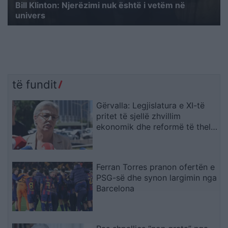
Bill Klinton: Njerëzimi nuk është i vetëm në
univers
të fundit
Gërvalla: Legjislatura e XI-të
pritet të sjellë zhvillim
ekonomik dhe reformë të thellë
në drejtësi
Ferran Torres pranon ofertën e
PSG-së dhe synon largimin nga
Barcelona