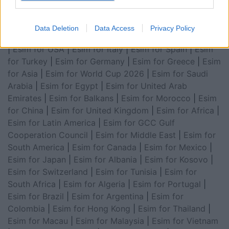
Data Deletion
Data Access
Privacy Policy
Esim for Global
|
Esim for Europe
|
Esim for Caribbean
|
Esim for USA
|
Esim for Italy
|
Esim for Spain
|
Esim
for Turkey
|
Esim for Germany
|
Esim for Greece
|
Esim
for Asia
|
Esim for World Cup 2026
|
Esim for Saudi
Arabia
|
Esim for Egypt
|
Esim for United Arab
Emirates
|
Esim for Balkans
|
Esim for Morocco
|
Esim
for China
|
Esim for United Kingdom
|
Esim for Africa
|
Esim for Latin America
|
Esim for GCC Gulf
Cooperation Council
|
Esim for Middle East
|
Esim for
South America
|
Esim for Canada
|
Esim for Mexico
|
Esim for Japan
|
Esim for Albania
|
Esim for Kosovo
|
Esim for Switzerland
|
Esim for Tunisia
|
Esim for
South Africa
|
Esim for Algeria
|
Esim for Portugal
|
Esim for Brazil
|
Esim for Argentina
|
Esim for
Colombia
|
Esim for Hong Kong
|
Esim for Thailand
|
Esim for Macau
|
Esim for Malaysia
|
Esim for Vietnam