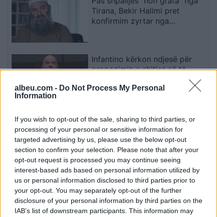
Pas shpalljes “non grata” nga
Tirana, Bekir Halimi pret
konfirmim zyrtar nga
ambasada e Maqedonisë së
Veriut
Infantino kërkon ndjesë për
propozimin e shitjes së të
drejtave të Kupës së Botës
albeu.com -
Do Not Process My Personal
Information
QMK: 20 zjarre në hapësira të
If you wish to opt-out of the sale, sharing to third parties, or
hapura gjatë natës, vetëm një
processing of your personal or sensitive information for
vijon të jetë aktiv në
targeted advertising by us, please use the below opt-out
Makedonski Brod
section to confirm your selection. Please note that after your
opt-out request is processed you may continue seeing
interest-based ads based on personal information utilized by
Presidenca, Abdixhiku kërkon
us or personal information disclosed to third parties prior to
ekuilibër demokratik dhe
your opt-out. You may separately opt-out of the further
përfaqësim të LDK-së
disclosure of your personal information by third parties on the
IAB’s list of downstream participants. This information may