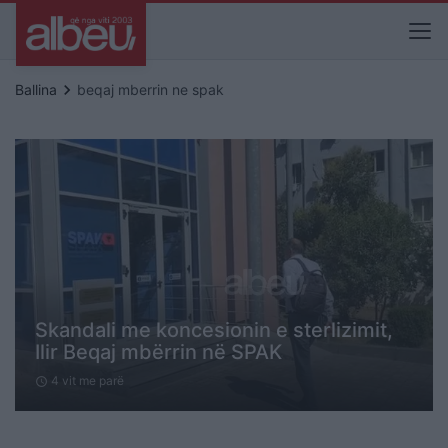
keyboard_arrow_right
Ballina
beqaj mberrin ne spak
Skandali me koncesionin e sterlizimit,
Ilir Beqaj mbërrin në SPAK
4 vit me parë
schedule