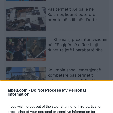
Pas tërmetit 7.4 ballë në
Kolumbi, liderët botërorë
premtojnë ndihmë: “Do të
mobilizohemi sa herë të na
kërkohet
Ilir Xhemalaj prezanton vizionin
për “Shqipërinë e Re”: Ligji
duhet të jetë i barabartë dhe
shteti t’u shërbejë qytetarëve
Kolumbia shpall emergjencë
kombëtare pas tërmetit
shkatërrues, mbi 100 viktima
dhe dhjetëra ndërtesa të
albeu.com -
Do Not Process My Personal
rrënuara
Information
Nga “shtyje telin” te “thirre
KFOR-in”, Halil Geci ironizon
If you wish to opt-out of the sale, sharing to third parties, or
opozitën për urën e Ibrit
processing of your personal or sensitive information for