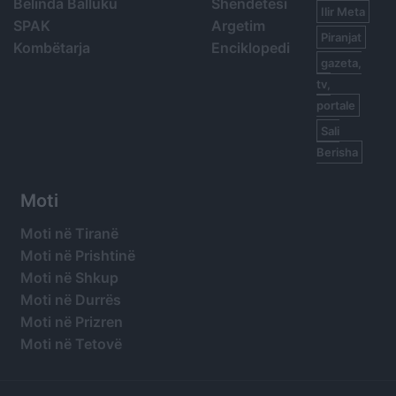
Belinda Balluku
Shëndetësi
Ilir Meta
SPAK
Argetim
Piranjat
Kombëtarja
Enciklopedi
gazeta,
tv,
portale
Sali
Berisha
Moti
Moti në Tiranë
Moti në Prishtinë
Moti në Shkup
Moti në Durrës
Moti në Prizren
Moti në Tetovë