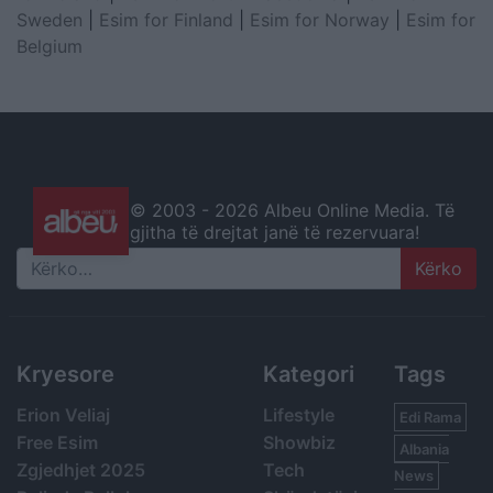
Sweden
|
Esim for Finland
|
Esim for Norway
|
Esim for
Belgium
© 2003 -
2026 Albeu Online Media. Të
gjitha të drejtat janë të rezervuara!
Search
Kryesore
Kategori
Tags
Erion Veliaj
Lifestyle
Edi Rama
Free Esim
Showbiz
Albania
Zgjedhjet 2025
Tech
News