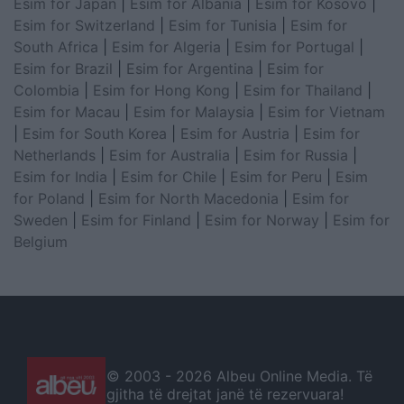
Esim for Japan
|
Esim for Albania
|
Esim for Kosovo
|
Esim for Switzerland
|
Esim for Tunisia
|
Esim for
South Africa
|
Esim for Algeria
|
Esim for Portugal
|
Esim for Brazil
|
Esim for Argentina
|
Esim for
Colombia
|
Esim for Hong Kong
|
Esim for Thailand
|
Esim for Macau
|
Esim for Malaysia
|
Esim for Vietnam
|
Esim for South Korea
|
Esim for Austria
|
Esim for
Netherlands
|
Esim for Australia
|
Esim for Russia
|
Esim for India
|
Esim for Chile
|
Esim for Peru
|
Esim
for Poland
|
Esim for North Macedonia
|
Esim for
Sweden
|
Esim for Finland
|
Esim for Norway
|
Esim for
Belgium
© 2003 -
2026 Albeu Online Media. Të
gjitha të drejtat janë të rezervuara!