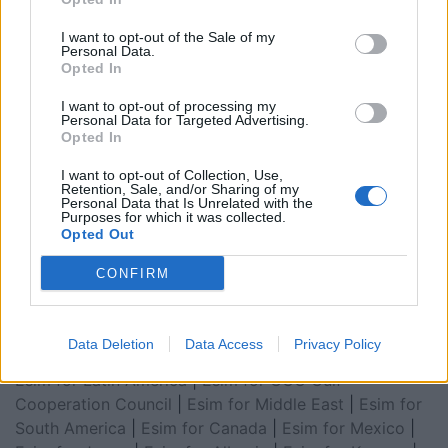
I want to opt-out of the Sale of my
Personal Data.
Opted In
I want to opt-out of processing my
Personal Data for Targeted Advertising.
Opted In
I want to opt-out of Collection, Use,
Retention, Sale, and/or Sharing of my
Personal Data that Is Unrelated with the
Esim for Global
|
Esim for Europe
|
Esim for Caribbean
Purposes for which it was collected.
Opted Out
|
Esim for USA
|
Esim for Italy
|
Esim for Spain
|
Esim
for Turkey
|
Esim for Germany
|
Esim for Greece
|
Esim
CONFIRM
for Asia
|
Esim for World Cup 2026
|
Esim for Saudi
Arabia
|
Esim for Egypt
|
Esim for United Arab
Emirates
|
Esim for Balkans
|
Esim for Morocco
|
Esim
Data Deletion
Data Access
Privacy Policy
for China
|
Esim for United Kingdom
|
Esim for Africa
|
Esim for Latin America
|
Esim for GCC Gulf
Cooperation Council
|
Esim for Middle East
|
Esim for
South America
|
Esim for Canada
|
Esim for Mexico
|