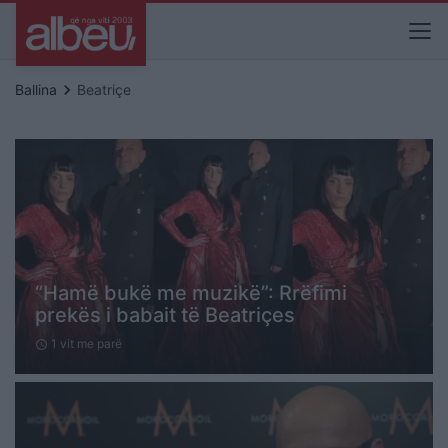
keyboard_arrow_right
Ballina
Beatriçe
“Hamë bukë me muzikë”: Rrëfimi
prekës i babait të Beatriçes
1 vit me parë
schedule