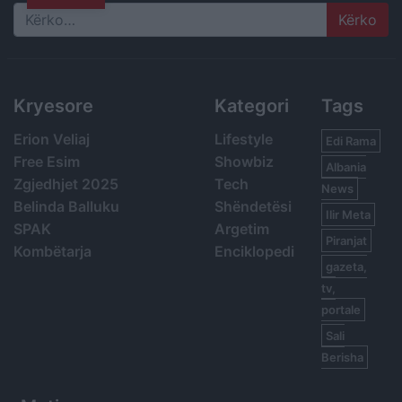
Search
Kryesore
Kategori
Tags
Erion Veliaj
Lifestyle
Edi Rama
Free Esim
Showbiz
Albania
Zgjedhjet 2025
Tech
News
Belinda Balluku
Shëndetësi
Ilir Meta
SPAK
Argetim
Piranjat
Kombëtarja
Enciklopedi
gazeta,
tv,
portale
Sali
Berisha