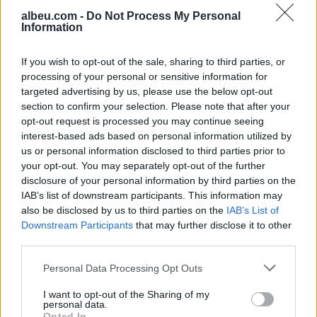
albeu.com -
Do Not Process My Personal
Information
Vihet nën kontroll zjarri në
Cërrik, digjen 2 hektarë tokë
If you wish to opt-out of the sale, sharing to third parties, or
dhe rreth 250 rrënjë ullinj
processing of your personal or sensitive information for
targeted advertising by us, please use the below opt-out
section to confirm your selection. Please note that after your
opt-out request is processed you may continue seeing
Përfundon protesta e 71-të
interest-based ads based on personal information utilized by
qytetare, mesazhi i qartë për
us or personal information disclosed to third parties prior to
qeverinë: “Nesër më shumë”,
your opt-out. You may separately opt-out of the further
kërkohet largimi i Ramës
disclosure of your personal information by third parties on the
IAB’s list of downstream participants. This information may
also be disclosed by us to third parties on the
IAB’s List of
Downstream Participants
that may further disclose it to other
third parties.
Personal Data Processing Opt Outs
I want to opt-out of the Sharing of my
personal data.
Opted In