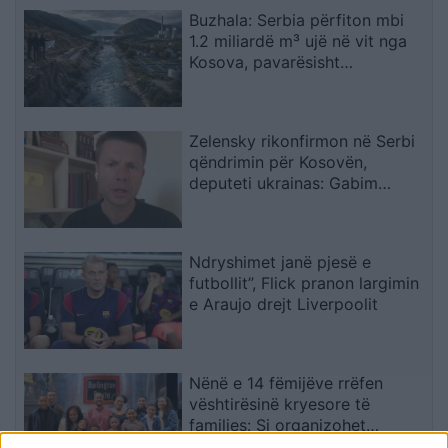
Buzhala: Serbia përfiton mbi
1.2 miliardë m³ ujë në vit nga
Kosova, pavarësisht
kërcënimeve për Ibërin
Zelensky rikonfirmon në Serbi
qëndrimin për Kosovën,
deputeti ukrainas: Gabim
diplomatik, Ukraina duhet ta
njohë
Ndryshimet janë pjesë e
futbollit”, Flick pranon largimin
e Araujo drejt Liverpoolit
Nënë e 14 fëmijëve rrëfen
vështirësinë kryesore të
familjes: Si organizohet
transporti