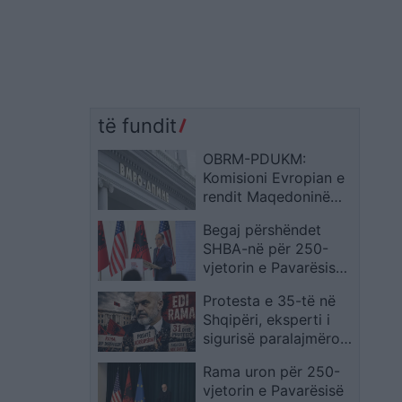
të fundit
OBRM-PDUKM:
Komisioni Evropian e
rendit Maqedoninë
mes vendeve
Begaj përshëndet
kryesuese për
SHBA-në për 250-
reforma, pavarësisht
vjetorin e Pavarësisë
bllokadave nga LSDM
dhe vlerëson
dhe E Majta
Protesta e 35-të në
mbështetjen e saj
Shqipëri, eksperti i
ndër vite
sigurisë paralajmëron
për faktorët që mund
Rama uron për 250-
të çojnë në
vjetorin e Pavarësisë
përshkallëzim