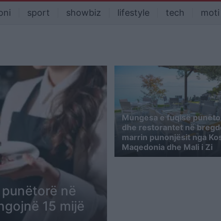
oni
sport
showbiz
lifestyle
tech
moti
Mungesa e fuqisë punëtor
dhe restorantet në bregde
marrin punonjësit nga Ko
Maqedonia dhe Mali i Zi
ë punëtorë në
ungojnë 15 mijë