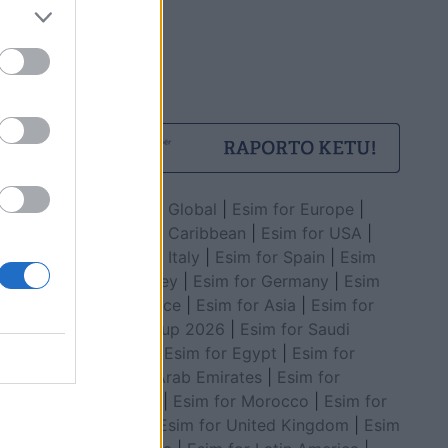
Esim for Global
|
Esim for Europe
|
Esim for Caribbean
|
Esim for USA
|
Esim for Italy
|
Esim for Spain
|
Esim
for Turkey
|
Esim for Germany
|
Esim
for Greece
|
Esim for Asia
|
Esim for
World Cup 2026
|
Esim for Saudi
Arabia
|
Esim for Egypt
|
Esim for
United Arab Emirates
|
Esim for
Balkans
|
Esim for Morocco
|
Esim for
China
|
Esim for United Kingdom
|
Esim