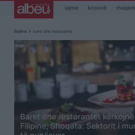
lajme
kosovë
maqed
keyboard_arrow_right
Ballina
bare dhe restorante
Baret dhe restorantet kërkojn
Filipine; Shoqata: Sektorit i m