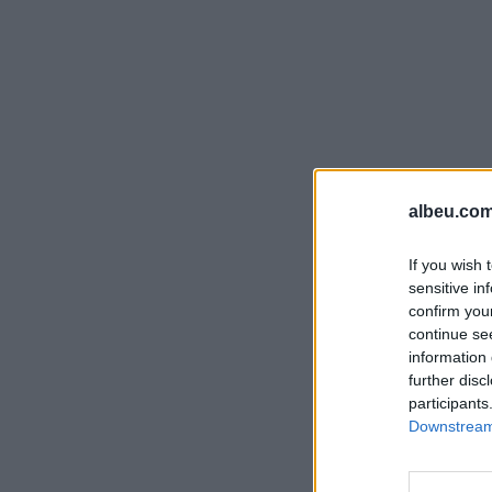
albeu.com
If you wish 
sensitive in
confirm you
continue se
information 
further disc
participants
Downstream 