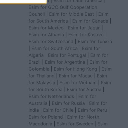
for Africa
|
Esim for Latin America
|
Esim for GCC Gulf Cooperation
Council
|
Esim for Middle East
|
Esim
for South America
|
Esim for Canada
|
Esim for Mexico
|
Esim for Japan
|
Esim for Albania
|
Esim for Kosovo
|
Esim for Switzerland
|
Esim for Tunisia
|
Esim for South Africa
|
Esim for
Algeria
|
Esim for Portugal
|
Esim for
Brazil
|
Esim for Argentina
|
Esim for
Colombia
|
Esim for Hong Kong
|
Esim
for Thailand
|
Esim for Macau
|
Esim
for Malaysia
|
Esim for Vietnam
|
Esim
for South Korea
|
Esim for Austria
|
Esim for Netherlands
|
Esim for
Australia
|
Esim for Russia
|
Esim for
India
|
Esim for Chile
|
Esim for Peru
|
Esim for Poland
|
Esim for North
Macedonia
|
Esim for Sweden
|
Esim