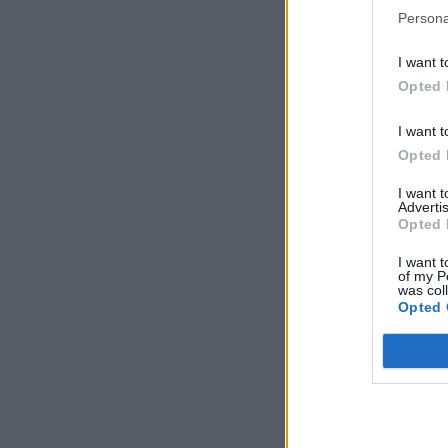
Persona
I want t
Opted 
I want t
Opted 
I want 
Advertis
Opted 
I want t
of my P
was col
Opted 