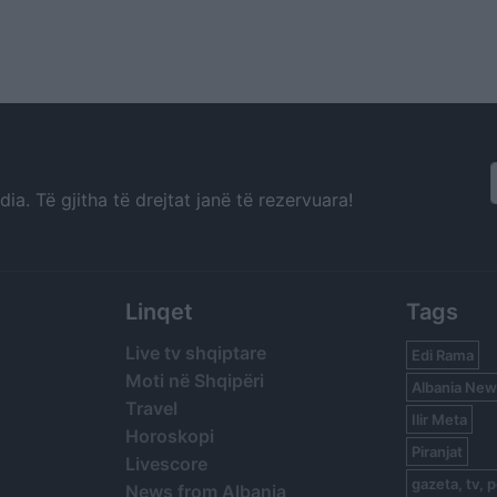
a. Të gjitha të drejtat janë të rezervuara!
Linqet
Tags
Live tv shqiptare
Edi Rama
Moti në Shqipëri
Albania New
Travel
Ilir Meta
Horoskopi
Piranjat
Livescore
gazeta, tv, p
News from Albania