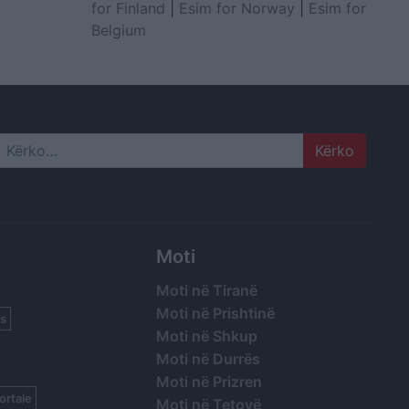
for Finland
|
Esim for Norway
|
Esim for
Belgium
Search
Moti
Moti në Tiranë
Moti në Prishtinë
s
Moti në Shkup
Moti në Durrës
Moti në Prizren
ortale
Moti në Tetovë