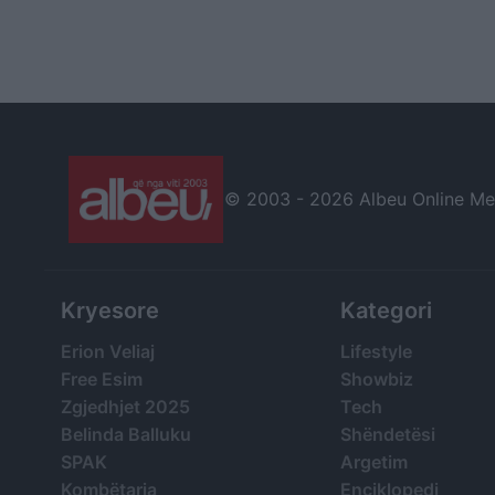
© 2003 -
2026 Albeu Online Medi
Kryesore
Kategori
Erion Veliaj
Lifestyle
Free Esim
Showbiz
Zgjedhjet 2025
Tech
Belinda Balluku
Shëndetësi
SPAK
Argetim
Kombëtarja
Enciklopedi