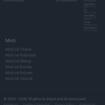
Kombëtarja
Enciklopedi
gazeta,
tv,
portale
Sali
Berisha
Moti
Moti në Tiranë
Moti në Prishtinë
Moti në Shkup
Moti në Durrës
Moti në Prizren
Moti në Tetovë
© 2003 -
2026 Të gjitha të drejtat janë të rezervuara!
Kontaktoni
Kushtet e Përdorimit
Privacy Policy
Powered by: