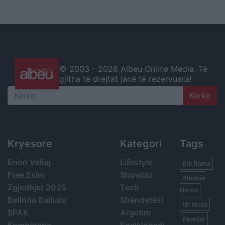
© 2003 -
2026 Albeu Online Media. Të
gjitha të drejtat janë të rezervuara!
Search
Kryesore
Kategori
Tags
Erion Veliaj
Lifestyle
Edi Rama
Free Esim
Showbiz
Albania
Zgjedhjet 2025
Tech
News
Belinda Balluku
Shëndetësi
Ilir Meta
SPAK
Argetim
Piranjat