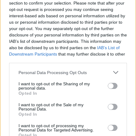
section to confirm your selection. Please note that after your
opt-out request is processed you may continue seeing
interest-based ads based on personal information utilized by
us or personal information disclosed to third parties prior to
your opt-out. You may separately opt-out of the further
disclosure of your personal information by third parties on the
IAB’s list of downstream participants. This information may
also be disclosed by us to third parties on the
IAB’s List of
Downstream Participants
that may further disclose it to other
third parties.
Personal Data Processing Opt Outs
I want to opt-out of the Sharing of my
personal data.
Opted In
I want to opt-out of the Sale of my
Personal Data.
Opted In
Esim for Global
|
Esim for Europe
|
Esim for Caribbean
|
Esim for USA
|
Esim for Italy
|
Esim for Spain
|
Esim
I want to opt-out of processing my
for Turkey
|
Esim for Germany
|
Esim for Greece
|
Esim
Personal Data for Targeted Advertising.
Opted In