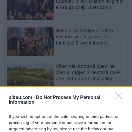
futbollit”, Flick pranon largimin
e Araujo drejt Liverpoolit
Nënë e 14 fëmijëve rrëfen
vështirësinë kryesore të
familjes: Si organizohet
transporti
Vihet nën kontroll zjarri në
Cërrik, digjen 2 hektarë tokë
dhe rreth 250 rrënjë ullinj
albeu.com -
Do Not Process My Personal
Përfundon protesta e 71-të
Information
qytetare, mesazhi i qartë për
qeverinë: “Nesër më shumë”,
If you wish to opt-out of the sale, sharing to third parties, or
kërkohet largimi i Ramës
processing of your personal or sensitive information for
targeted advertising by us, please use the below opt-out