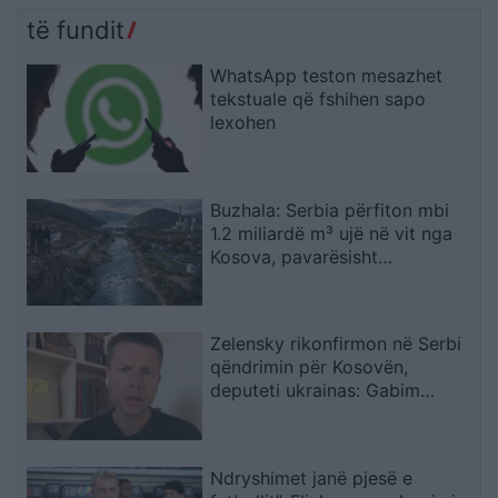
të fundit
WhatsApp teston mesazhet
tekstuale që fshihen sapo
lexohen
Buzhala: Serbia përfiton mbi
1.2 miliardë m³ ujë në vit nga
Kosova, pavarësisht
kërcënimeve për Ibërin
Zelensky rikonfirmon në Serbi
qëndrimin për Kosovën,
deputeti ukrainas: Gabim
diplomatik, Ukraina duhet ta
njohë
Ndryshimet janë pjesë e