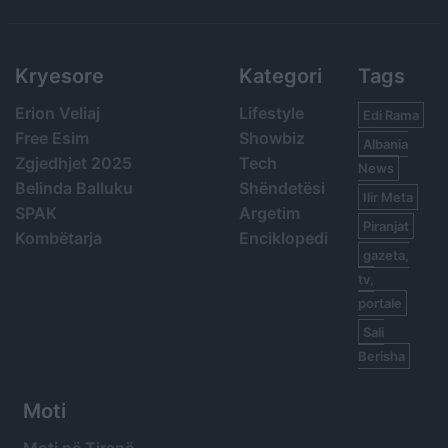
Search
Kryesore
Kategori
Tags
Erion Veliaj
Lifestyle
Edi Rama
Free Esim
Showbiz
Albania
Zgjedhjet 2025
Tech
News
Belinda Balluku
Shëndetësi
Ilir Meta
SPAK
Argetim
Piranjat
Kombëtarja
Enciklopedi
gazeta,
tv,
portale
Sali
Berisha
Moti