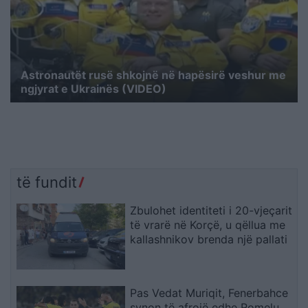
Astronautët rusë shkojnë në hapësirë veshur me
ngjyrat e Ukrainës (VIDEO)
të fundit
Zbulohet identiteti i 20-vjeçarit
të vrarë në Korçë, u qëllua me
kallashnikov brenda një pallati
Pas Vedat Muriqit, Fenerbahce
synon të afrojë edhe Romelu