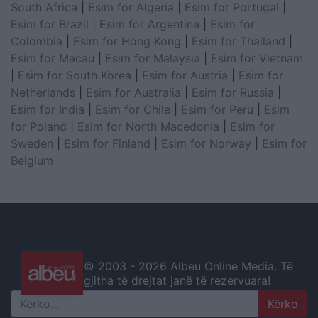
South Africa
|
Esim for Algeria
|
Esim for Portugal
|
Esim for Brazil
|
Esim for Argentina
|
Esim for
Colombia
|
Esim for Hong Kong
|
Esim for Thailand
|
Esim for Macau
|
Esim for Malaysia
|
Esim for Vietnam
|
Esim for South Korea
|
Esim for Austria
|
Esim for
Netherlands
|
Esim for Australia
|
Esim for Russia
|
Esim for India
|
Esim for Chile
|
Esim for Peru
|
Esim
for Poland
|
Esim for North Macedonia
|
Esim for
Sweden
|
Esim for Finland
|
Esim for Norway
|
Esim for
Belgium
© 2003 -
2026 Albeu Online Media. Të
gjitha të drejtat janë të rezervuara!