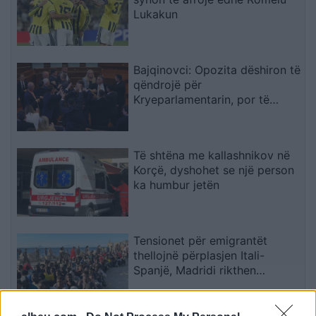
Lukakun
Bajqinovci: Opozita dëshiron të
qëndrojë për
Kryeparlamentarin, por të
largohet për Presidentin
Të shtëna me kallashnikov në
Korçë, dyshohet se një person
ka humbur jetën
Tensionet për emigrantët
thellojnë përplasjen Itali-
Spanjë, Madridi rikthen
kontrollet në kufi