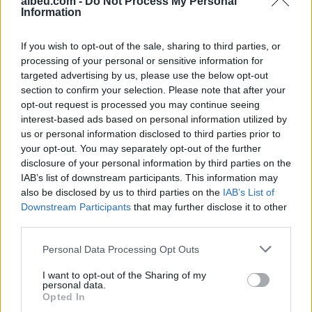
albeu.com -
Do Not Process My Personal
Barcelona projekton Laporten
Information
si alternativë për Ronald
Araujon
If you wish to opt-out of the sale, sharing to third parties, or
processing of your personal or sensitive information for
targeted advertising by us, please use the below opt-out
section to confirm your selection. Please note that after your
Zjarr në Gjirokastër/ Izolohet
opt-out request is processed you may continue seeing
flaka në mal, shkrumbohen 3
interest-based ads based on personal information utilized by
hektarë me shkurre e barishte
us or personal information disclosed to third parties prior to
në kufirin mes Golemit dhe
your opt-out. You may separately opt-out of the further
Progonatit
disclosure of your personal information by third parties on the
IAB’s list of downstream participants. This information may
also be disclosed by us to third parties on the
IAB’s List of
Downstream Participants
that may further disclose it to other
third parties.
Personal Data Processing Opt Outs
I want to opt-out of the Sharing of my
personal data.
Opted In