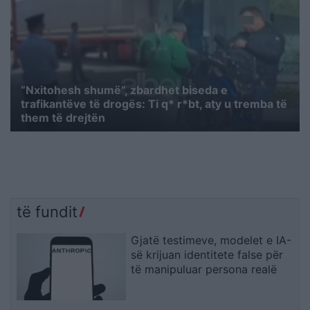
“Nxitohesh shumë”, zbardhet biseda e
trafikantëve të drogës: Ti q* r*bt, aty u tremba të
them të drejtën
të fundit
Gjatë testimeve, modelet e IA-
së krijuan identitete false për
të manipuluar persona realë