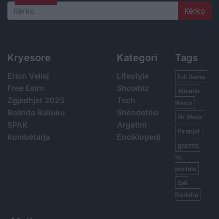
Search
Kryesore
Kategori
Tags
Erion Veliaj
Lifestyle
Edi Rama
Free Esim
Showbiz
Albania
Zgjedhjet 2025
Tech
News
Belinda Balluku
Shëndetësi
Ilir Meta
SPAK
Argetim
Piranjat
Kombëtarja
Enciklopedi
gazeta,
tv,
portale
Sali
Berisha