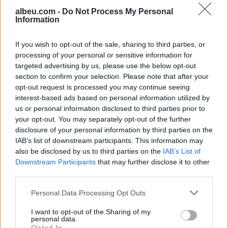
albeu.com -
Do Not Process My Personal
Information
Video/ Trump ndalon
vogëlushin në skenë para se të
If you wish to opt-out of the sale, sharing to third parties, or
rrëzohet dhe thumbon Biden:
processing of your personal or sensitive information for
Nuk dua të bëhet si ai
targeted advertising by us, please use the below opt-out
section to confirm your selection. Please note that after your
opt-out request is processed you may continue seeing
Aksident në aksin Fier-Lushnje/
interest-based ads based on personal information utilized by
Makina del nga rruga dhe
us or personal information disclosed to third parties prior to
përfundon në nënkalim,
your opt-out. You may separately opt-out of the further
plagoset drejtuesi
disclosure of your personal information by third parties on the
IAB’s list of downstream participants. This information may
also be disclosed by us to third parties on the
IAB’s List of
Downstream Participants
that may further disclose it to other
third parties.
Personal Data Processing Opt Outs
I want to opt-out of the Sharing of my
personal data.
Opted In