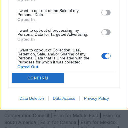
I want to opt-out of the Sale of my
Personal Data.
Opted In
I want to opt-out of processing my
Personal Data for Targeted Advertising.
Opted In
I want to opt-out of Collection, Use,
Retention, Sale, and/or Sharing of my
Personal Data that Is Unrelated with the
Esim for Global
|
Esim for Europe
|
Esim for Caribbean
Purposes for which it was collected.
Opted Out
|
Esim for USA
|
Esim for Italy
|
Esim for Spain
|
Esim
for Turkey
|
Esim for Germany
|
Esim for Greece
|
Esim
CONFIRM
for Asia
|
Esim for World Cup 2026
|
Esim for Saudi
Arabia
|
Esim for Egypt
|
Esim for United Arab
Emirates
|
Esim for Balkans
|
Esim for Morocco
|
Esim
Data Deletion
Data Access
Privacy Policy
for China
|
Esim for United Kingdom
|
Esim for Africa
|
Esim for Latin America
|
Esim for GCC Gulf
Cooperation Council
|
Esim for Middle East
|
Esim for
South America
|
Esim for Canada
|
Esim for Mexico
|