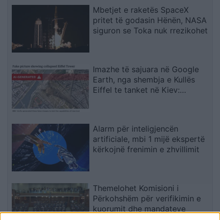
Mbetjet e raketës SpaceX
pritet të godasin Hënën, NASA
siguron se Toka nuk rrezikohet
Imazhe të sajuara në Google
Earth, nga shembja e Kullës
Eiffel te tanket në Kiev:
Ekspertët paralajmërojnë për
rrezikun
Alarm për inteligjencën
artificiale, mbi 1 mijë ekspertë
kërkojnë frenimin e zhvillimit
Themelohet Komisioni i
Përkohshëm për verifikimin e
kuorumit dhe mandateve