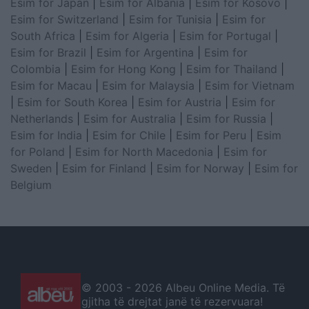
Esim for Japan
|
Esim for Albania
|
Esim for Kosovo
|
Esim for Switzerland
|
Esim for Tunisia
|
Esim for
South Africa
|
Esim for Algeria
|
Esim for Portugal
|
Esim for Brazil
|
Esim for Argentina
|
Esim for
Colombia
|
Esim for Hong Kong
|
Esim for Thailand
|
Esim for Macau
|
Esim for Malaysia
|
Esim for Vietnam
|
Esim for South Korea
|
Esim for Austria
|
Esim for
Netherlands
|
Esim for Australia
|
Esim for Russia
|
Esim for India
|
Esim for Chile
|
Esim for Peru
|
Esim
for Poland
|
Esim for North Macedonia
|
Esim for
Sweden
|
Esim for Finland
|
Esim for Norway
|
Esim for
Belgium
© 2003 -
2026 Albeu Online Media. Të
gjitha të drejtat janë të rezervuara!