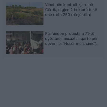
Vihet nën kontroll zjarri në
Cërrik, digjen 2 hektarë tokë
dhe rreth 250 rrënjë ullinj
Përfundon protesta e 71-të
qytetare, mesazhi i qartë për
qeverinë: “Nesër më shumë”,
kërkohet largimi i Ramës