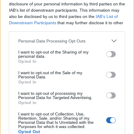
ndodhet në krizë të rëndë
përballet me akuza për
disclosure of your personal information by third parties on the
ekonomike
krim të organizuar
IAB’s list of downstream participants. This information may
also be disclosed by us to third parties on the
IAB’s List of
Downstream Participants
that may further disclose it to other
third parties.
Personal Data Processing Opt Outs
Sulm i rëndë në Angli, 30-
Nga ndalimi në Dubai te
I want to opt-out of the Sharing of my
vjeçari në gjendje kritike;
kthimi në Dublin, Daniel
personal data.
Opted In
arrestohen dy
Kinahan ekstradohet në
adoleshentë
Irlandë për t’u përballur
I want to opt-out of the Sale of my
me akuzat për krim të
Personal Data.
organizuar
Opted In
I want to opt-out of processing my
Personal Data for Targeted Advertising.
Opted In
I want to opt-out of Collection, Use,
Joe Biden përballet me
Zjarret përfshijnë disa
Retention, Sale, and/or Sharing of my
Personal Data that Is Unrelated with the
përkeqësim të gjendjes,
provinca të Spanjës,
Purposes for which it was collected.
Hunter Biden: Kanceri
evakuohen qindra banorë
Opted Out