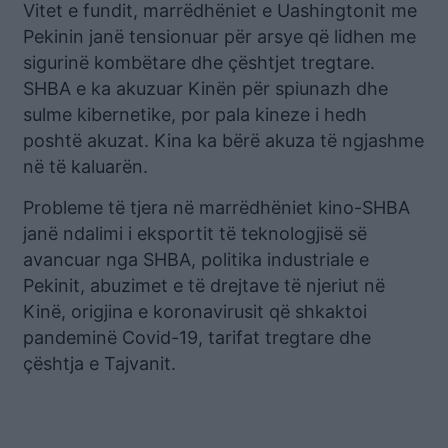
Vitet e fundit, marrëdhëniet e Uashingtonit me
Pekinin janë tensionuar për arsye që lidhen me
sigurinë kombëtare dhe çështjet tregtare.
SHBA e ka akuzuar Kinën për spiunazh dhe
sulme kibernetike, por pala kineze i hedh
poshtë akuzat. Kina ka bërë akuza të ngjashme
në të kaluarën.
Probleme të tjera në marrëdhëniet kino-SHBA
janë ndalimi i eksportit të teknologjisë së
avancuar nga SHBA, politika industriale e
Pekinit, abuzimet e të drejtave të njeriut në
Kinë, origjina e koronavirusit që shkaktoi
pandeminë Covid-19, tarifat tregtare dhe
çështja e Tajvanit.