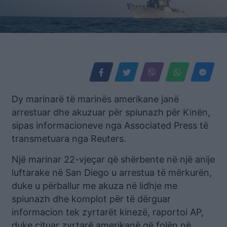
Dy marinarë të marinës amerikane janë
arrestuar dhe akuzuar për spiunazh për Kinën,
sipas informacioneve nga Associated Press të
transmetuara nga Reuters.
Një marinar 22-vjeçar që shërbente në një anije
luftarake në San Diego u arrestua të mërkurën,
duke u përballur me akuza në lidhje me
spiunazh dhe komplot për të dërguar
informacion tek zyrtarët kinezë, raportoi AP,
duke cituar zyrtarë amerikanë që folën në