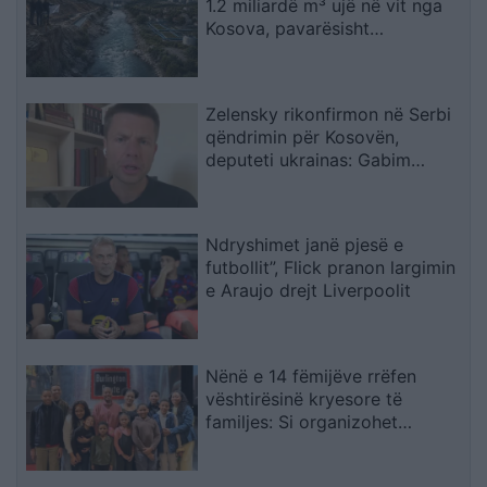
1.2 miliardë m³ ujë në vit nga
Kosova, pavarësisht
kërcënimeve për Ibërin
Zelensky rikonfirmon në Serbi
qëndrimin për Kosovën,
deputeti ukrainas: Gabim
diplomatik, Ukraina duhet ta
njohë
Ndryshimet janë pjesë e
futbollit”, Flick pranon largimin
e Araujo drejt Liverpoolit
Nënë e 14 fëmijëve rrëfen
vështirësinë kryesore të
familjes: Si organizohet
transporti