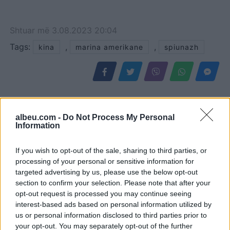
Shtuar
më
3.08.2023 20:04
Tags:
,
,
kina
marina amerikane
spiunazh
albeu.com -
Do Not Process My Personal
Information
If you wish to opt-out of the sale, sharing to third parties, or
processing of your personal or sensitive information for
targeted advertising by us, please use the below opt-out
section to confirm your selection. Please note that after your
opt-out request is processed you may continue seeing
Trump për Iranin: Po
I arrestuar në Dubai dhe
interest-based ads based on personal information utilized by
zhvillojmë negociata të
ekstraduar në Dublin,
us or personal information disclosed to third parties prior to
kufizuara, Teherani
bosi i dyshuar i kartelit
your opt-out. You may separately opt-out of the further