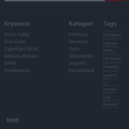
Search
Kryesore
Kategori
Tags
Erion Veliaj
Lifestyle
Edi Rama
Free Esim
Showbiz
Albania
Zgjedhjet 2025
Tech
News
Belinda Balluku
Shëndetësi
Ilir Meta
SPAK
Argetim
Piranjat
Kombëtarja
Enciklopedi
gazeta,
tv,
portale
Sali
Berisha
Moti