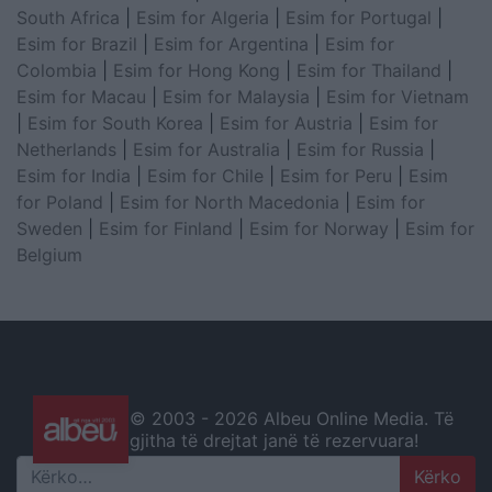
South Africa
|
Esim for Algeria
|
Esim for Portugal
|
Esim for Brazil
|
Esim for Argentina
|
Esim for
Colombia
|
Esim for Hong Kong
|
Esim for Thailand
|
Esim for Macau
|
Esim for Malaysia
|
Esim for Vietnam
|
Esim for South Korea
|
Esim for Austria
|
Esim for
Netherlands
|
Esim for Australia
|
Esim for Russia
|
Esim for India
|
Esim for Chile
|
Esim for Peru
|
Esim
for Poland
|
Esim for North Macedonia
|
Esim for
Sweden
|
Esim for Finland
|
Esim for Norway
|
Esim for
Belgium
© 2003 -
2026 Albeu Online Media. Të
gjitha të drejtat janë të rezervuara!