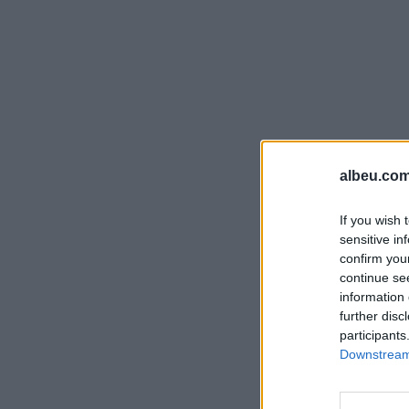
albeu.com
If you wish 
sensitive in
confirm you
continue se
information 
further disc
participants
Downstream 