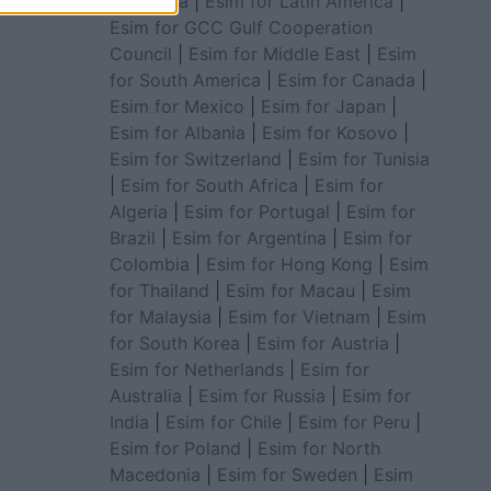
for Africa
|
Esim for Latin America
|
Esim for GCC Gulf Cooperation
Council
|
Esim for Middle East
|
Esim
for South America
|
Esim for Canada
|
Esim for Mexico
|
Esim for Japan
|
Esim for Albania
|
Esim for Kosovo
|
Esim for Switzerland
|
Esim for Tunisia
|
Esim for South Africa
|
Esim for
Algeria
|
Esim for Portugal
|
Esim for
Brazil
|
Esim for Argentina
|
Esim for
Colombia
|
Esim for Hong Kong
|
Esim
for Thailand
|
Esim for Macau
|
Esim
for Malaysia
|
Esim for Vietnam
|
Esim
for South Korea
|
Esim for Austria
|
Esim for Netherlands
|
Esim for
Australia
|
Esim for Russia
|
Esim for
India
|
Esim for Chile
|
Esim for Peru
|
Esim for Poland
|
Esim for North
Macedonia
|
Esim for Sweden
|
Esim