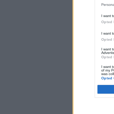
Persona
I want t
Opted 
I want t
Opted 
I want 
Advertis
Opted 
I want t
of my P
was col
Opted 