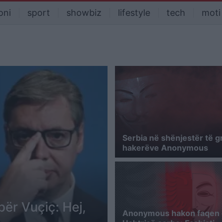
oni
sport
showbiz
lifestyle
tech
moti
Serbia në shënjestër të gr
hakerëve Anonymous
ër Vuçiç: Hej,
Anonymous hakon faqen 