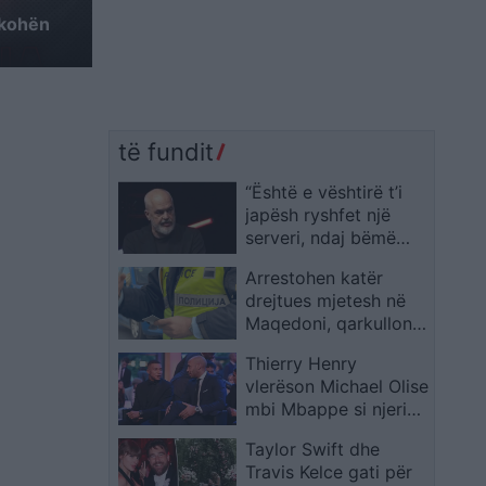
 kohën
të fundit
“Është e vështirë t’i
japësh ryshfet një
serveri, ndaj bëmë
Diellën pjesë të
Arrestohen katër
qeverisë”/ Rama nga
drejtues mjetesh në
Gjermania: Askund ky
Maqedoni, qarkullonin
transformim nuk është
pa patentë të
me kaq ndikim
Thierry Henry
vlefshme
vlerëson Michael Olise
mbi Mbappe si njeriun
kyç të Francës
Taylor Swift dhe
Travis Kelce gati për