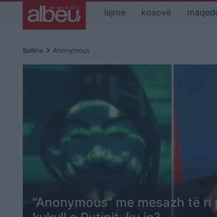
lajme
kosovë
maqed
keyboard_arrow_right
Ballina
Anonymous
“Anonymous” me mesazh të ri p