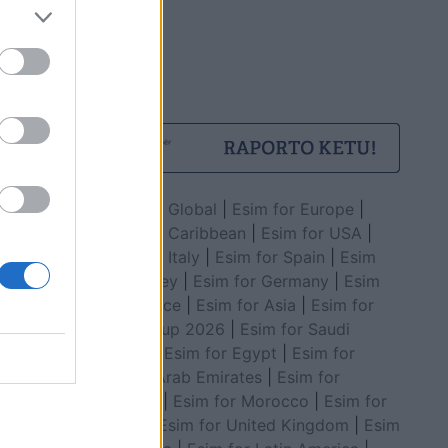
Esim for Global
|
Esim for Europe
|
Esim for Caribbean
|
Esim for USA
|
Esim for Italy
|
Esim for Spain
|
Esim
for Turkey
|
Esim for Germany
|
Esim
for Greece
|
Esim for Asia
|
Esim for
World Cup 2026
|
Esim for Saudi
Arabia
|
Esim for Egypt
|
Esim for
United Arab Emirates
|
Esim for
Balkans
|
Esim for Morocco
|
Esim for
China
|
Esim for United Kingdom
|
Esim