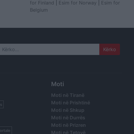
for Finland
|
Esim for Norway
|
Esim for
Belgium
Search
Moti
Moti në Tiranë
Moti në Prishtinë
s
Moti në Shkup
Moti në Durrës
Moti në Prizren
ortale
Moti në Tetovë