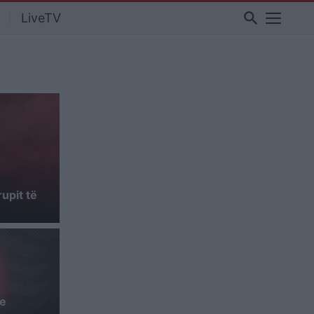
search
LiveTV
upit të
e