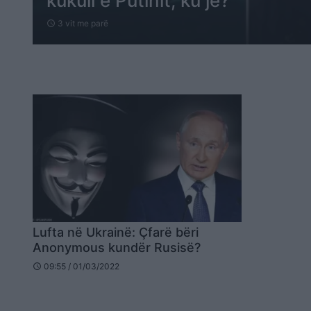
kukull e Putinit, ku je?
3 vit me parë
schedule
Lufta në Ukrainë: Çfarë bëri
Anonymous kundër Rusisë?
09:55 / 01/03/2022
schedule