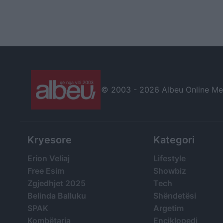
© 2003 -
2026 Albeu Online Medi
Kryesore
Kategori
Erion Veliaj
Lifestyle
Free Esim
Showbiz
Zgjedhjet 2025
Tech
Belinda Balluku
Shëndetësi
SPAK
Argetim
Kombëtarja
Enciklopedi