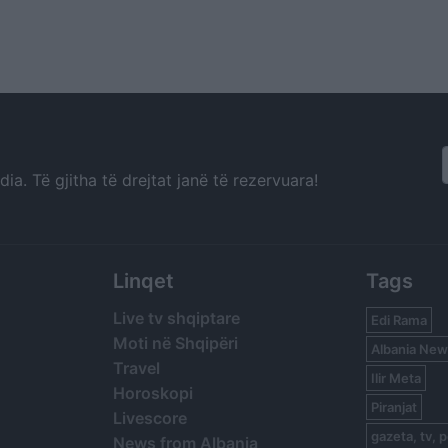
a. Të gjitha të drejtat janë të rezervuara!
Linqet
Tags
Live tv shqiptare
Edi Rama
Moti në Shqipëri
Albania New
Travel
Ilir Meta
Horoskopi
Piranjat
Livescore
gazeta, tv, p
News from Albania