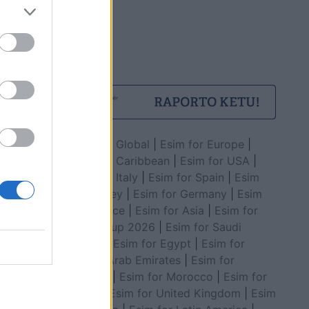
Esim for Global
|
Esim for Europe
|
Esim for Caribbean
|
Esim for USA
|
Esim for Italy
|
Esim for Spain
|
Esim
for Turkey
|
Esim for Germany
|
Esim
for Greece
|
Esim for Asia
|
Esim for
World Cup 2026
|
Esim for Saudi
Arabia
|
Esim for Egypt
|
Esim for
United Arab Emirates
|
Esim for
Balkans
|
Esim for Morocco
|
Esim for
China
|
Esim for United Kingdom
|
Esim