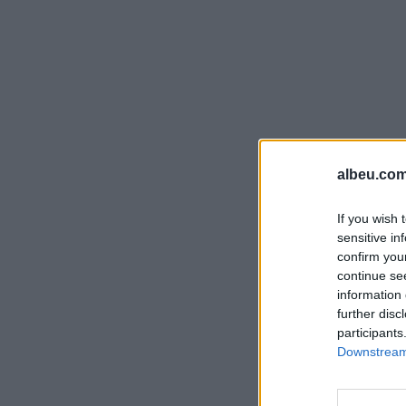
albeu.com
If you wish 
sensitive in
confirm you
continue se
information 
further disc
participants
Downstream 