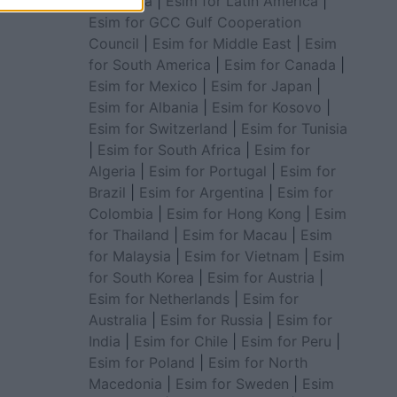
for Africa
|
Esim for Latin America
|
Esim for GCC Gulf Cooperation
Council
|
Esim for Middle East
|
Esim
for South America
|
Esim for Canada
|
Esim for Mexico
|
Esim for Japan
|
Esim for Albania
|
Esim for Kosovo
|
Esim for Switzerland
|
Esim for Tunisia
|
Esim for South Africa
|
Esim for
Algeria
|
Esim for Portugal
|
Esim for
Brazil
|
Esim for Argentina
|
Esim for
Colombia
|
Esim for Hong Kong
|
Esim
for Thailand
|
Esim for Macau
|
Esim
for Malaysia
|
Esim for Vietnam
|
Esim
for South Korea
|
Esim for Austria
|
Esim for Netherlands
|
Esim for
Australia
|
Esim for Russia
|
Esim for
India
|
Esim for Chile
|
Esim for Peru
|
Esim for Poland
|
Esim for North
Macedonia
|
Esim for Sweden
|
Esim