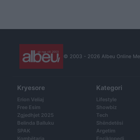
© 2003 -
2026 Albeu Online Medi
Kryesore
Kategori
Erion Veliaj
Lifestyle
Free Esim
Showbiz
Zgjedhjet 2025
Tech
Belinda Balluku
Shëndetësi
SPAK
Argetim
Kombëtarja
Enciklopedi