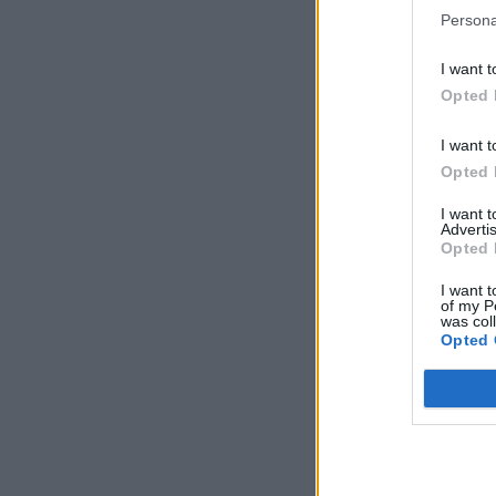
Persona
I want t
Opted 
I want t
Opted 
I want 
Advertis
Opted 
I want t
of my P
was col
Opted 