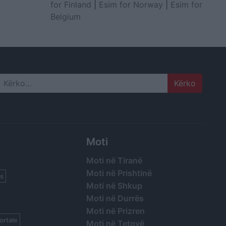
for Finland
|
Esim for Norway
|
Esim for
Belgium
Search
Moti
Moti në Tiranë
Moti në Prishtinë
s
Moti në Shkup
Moti në Durrës
Moti në Prizren
ortale
Moti në Tetovë