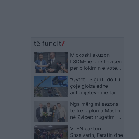
të fundit
Mickoski akuzon
LSDM-në dhe Levicën
për bllokimin e votës
elektronike të
“Qytet i Sigurt” do t’u
diasporës: Synimi ynë
çojë gjoba edhe
është që një ditë ata
automjeteve me targa
të kthehen në atdhe
të huaja, njofton MPB
Nga mërgimi sezonal
te tre diploma Master
në Zvicër: rrugëtimi i
familjes Begzati nga
VLEN cakton
Gostivari
Shasivarin, Feratin dhe