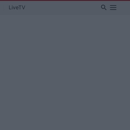
search
LiveTV