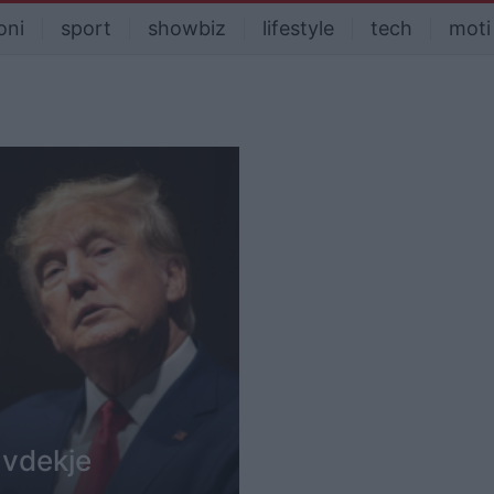
oni
sport
showbiz
lifestyle
tech
moti
 vdekje