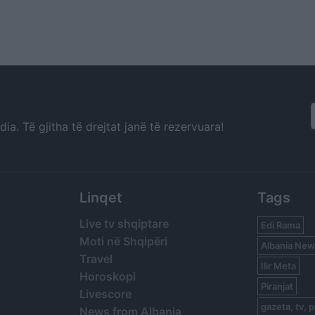
a. Të gjitha të drejtat janë të rezervuara!
Linqet
Tags
Live tv shqiptare
Edi Rama
Moti në Shqipëri
Albania New
Travel
Ilir Meta
Horoskopi
Piranjat
Livescore
gazeta, tv, p
News from Albania