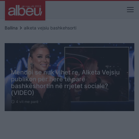
keyboard_arrow_right
Ballina
alketa vejsiu bashkehsorti
Mendoi se nuk vihet re, Alketa Vejsiu
publikon për herë të parë
bashkëshortin në rrjetet sociale?
(VIDEO)
4 vit me parë
schedule