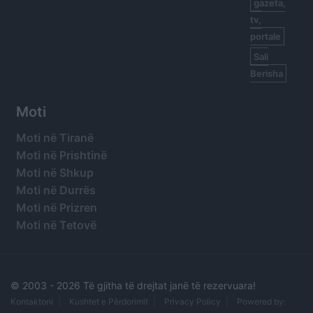
gazeta,
tv,
portale
Sali
Berisha
Moti
Moti në Tiranë
Moti në Prishtinë
Moti në Shkup
Moti në Durrës
Moti në Prizren
Moti në Tetovë
© 2003 -
2026 Të gjitha të drejtat janë të rezervuara!
Kontaktoni
Kushtet e Përdorimit
Privacy Policy
Powered by: