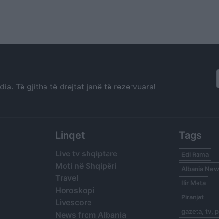
a. Të gjitha të drejtat janë të rezervuara!
Linqet
Tags
Live tv shqiptare
Edi Rama
Moti në Shqipëri
Albania New
Travel
Ilir Meta
Horoskopi
Piranjat
Livescore
gazeta, tv, p
News from Albania