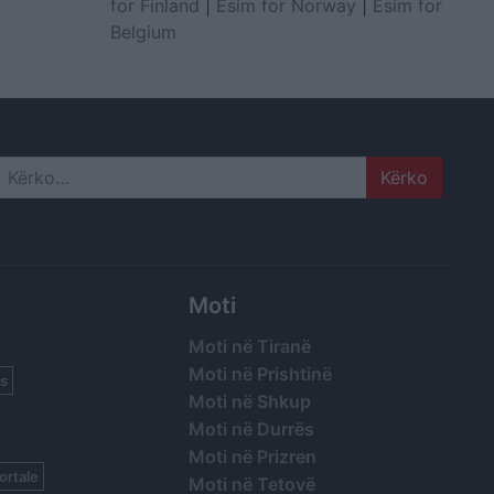
for Finland
|
Esim for Norway
|
Esim for
Belgium
Search
Moti
Moti në Tiranë
Moti në Prishtinë
s
Moti në Shkup
Moti në Durrës
Moti në Prizren
ortale
Moti në Tetovë