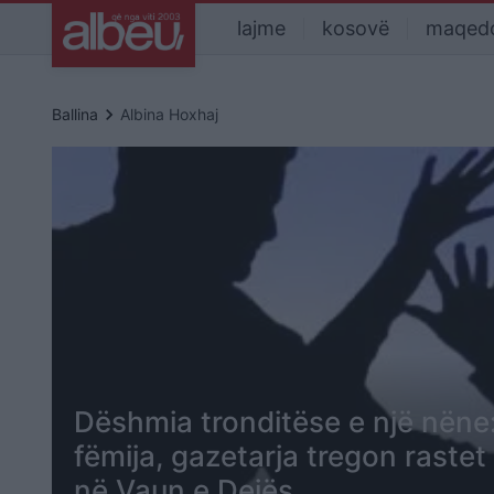
lajme
kosovë
maqed
keyboard_arrow_right
Ballina
Albina Hoxhaj
Dëshmia tronditëse e një nën
fëmija, gazetarja tregon raste
në Vaun e Dejës