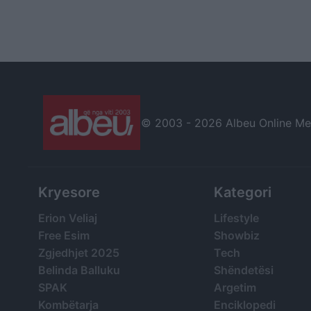
© 2003 -
2026 Albeu Online Medi
Kryesore
Kategori
Erion Veliaj
Lifestyle
Free Esim
Showbiz
Zgjedhjet 2025
Tech
Belinda Balluku
Shëndetësi
SPAK
Argetim
Kombëtarja
Enciklopedi