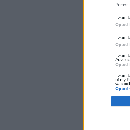
Persona
I want t
Opted 
I want t
Opted 
I want 
Advertis
Opted 
I want t
of my P
was col
Opted 