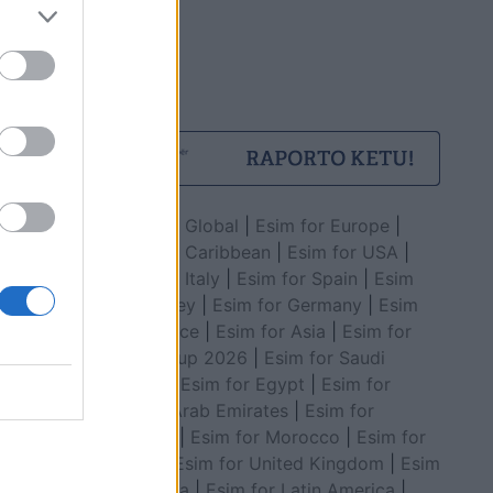
Esim for Global
|
Esim for Europe
|
Esim for Caribbean
|
Esim for USA
|
Esim for Italy
|
Esim for Spain
|
Esim
for Turkey
|
Esim for Germany
|
Esim
for Greece
|
Esim for Asia
|
Esim for
World Cup 2026
|
Esim for Saudi
Arabia
|
Esim for Egypt
|
Esim for
United Arab Emirates
|
Esim for
Balkans
|
Esim for Morocco
|
Esim for
China
|
Esim for United Kingdom
|
Esim
for Africa
|
Esim for Latin America
|