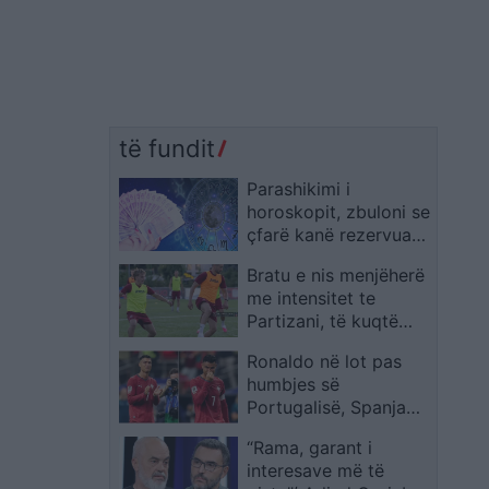
të fundit
Parashikimi i
horoskopit, zbuloni se
çfarë kanë rezervuar
yjet për ju sot
Bratu e nis menjëherë
me intensitet te
Partizani, të kuqtë
hapin fazën
Ronaldo në lot pas
përgatitore për
humbjes së
sezonin e ri
Portugalisë, Spanja
kalon në çerekfinale
“Rama, garant i
interesave më të