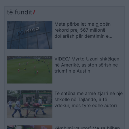
të fundit
Meta përballet me gjobën
rekord prej 567 milionë
dollarësh për dëmtimin e
fëmijëve
VIDEO/ Myrto Uzuni shkëlqen
në Amerikë, asiston sërish në
triumfin e Austin
Të shtëna me armë zjarri në një
shkollë në Tajlandë, 6 të
vdekur, mes tyre edhe autori
Këmbimi valutor/ Me sa blihen