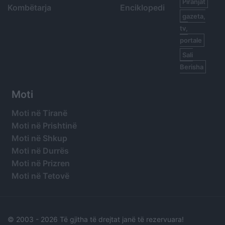
Piranjat
Kombëtarja
Enciklopedi
gazeta,
tv,
portale
Sali
Berisha
Moti
Moti në Tiranë
Moti në Prishtinë
Moti në Shkup
Moti në Durrës
Moti në Prizren
Moti në Tetovë
© 2003 -
2026 Të gjitha të drejtat janë të rezervuara!