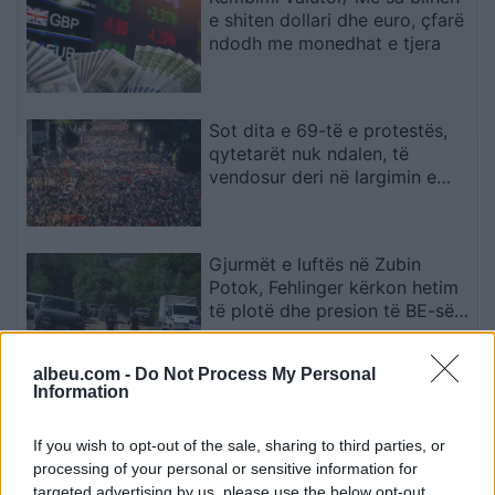
e shiten dollari dhe euro, çfarë
ndodh me monedhat e tjera
Sot dita e 69-të e protestës,
qytetarët nuk ndalen, të
vendosur deri në largimin e
kryeministrit
Gjurmët e luftës në Zubin
Potok, Fehlinger kërkon hetim
të plotë dhe presion të BE-së
ndaj Serbisë
albeu.com -
Do Not Process My Personal
Information
Flakët përfshijnë banesën
dykatëshe në Fier, shkaktohen
dëme të konsiderueshme
If you wish to opt-out of the sale, sharing to third parties, or
processing of your personal or sensitive information for
targeted advertising by us, please use the below opt-out