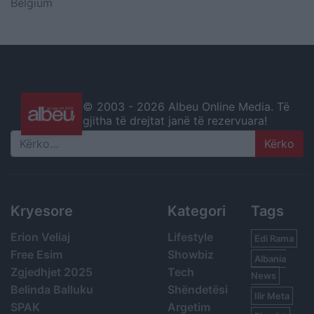
Belgium
© 2003 -
2026 Albeu Online Media. Të
gjitha të drejtat janë të rezervuara!
Search
Kryesore
Kategori
Tags
Erion Veliaj
Lifestyle
Edi Rama
Free Esim
Showbiz
Albania
Zgjedhjet 2025
Tech
News
Belinda Balluku
Shëndetësi
Ilir Meta
SPAK
Argetim