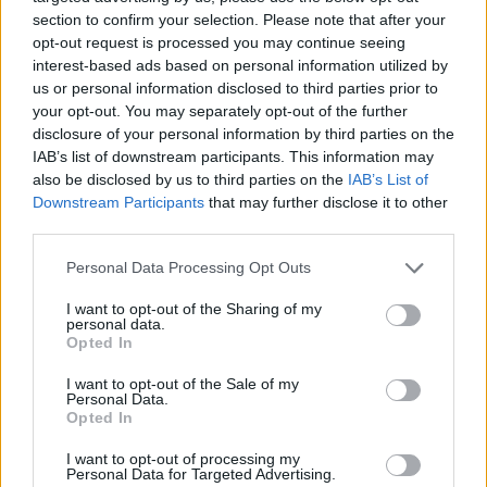
section to confirm your selection. Please note that after your
opt-out request is processed you may continue seeing
interest-based ads based on personal information utilized by
us or personal information disclosed to third parties prior to
your opt-out. You may separately opt-out of the further
disclosure of your personal information by third parties on the
IAB’s list of downstream participants. This information may
also be disclosed by us to third parties on the
IAB’s List of
Downstream Participants
that may further disclose it to other
third parties.
Personal Data Processing Opt Outs
I want to opt-out of the Sharing of my
personal data.
Opted In
I want to opt-out of the Sale of my
Personal Data.
Opted In
Esim for Global
|
Esim for Europe
|
Esim for Caribbean
|
Esim for USA
|
Esim for Italy
|
Esim for Spain
|
Esim
I want to opt-out of processing my
Personal Data for Targeted Advertising.
for Turkey
|
Esim for Germany
|
Esim for Greece
|
Esim