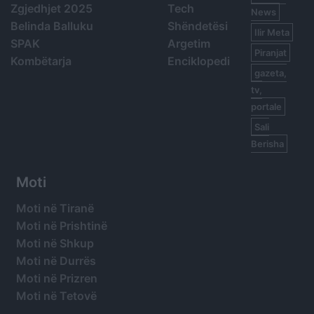
Zgjedhjet 2025
Tech
News
Belinda Balluku
Shëndetësi
Ilir Meta
SPAK
Argetim
Piranjat
Kombëtarja
Enciklopedi
gazeta,
tv,
portale
Sali
Berisha
Moti
Moti në Tiranë
Moti në Prishtinë
Moti në Shkup
Moti në Durrës
Moti në Prizren
Moti në Tetovë