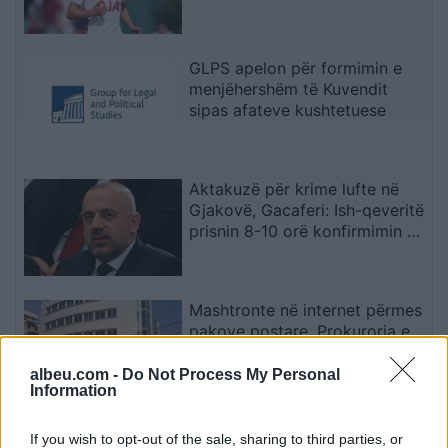
Premier Ligë: “Djall” i goditjeve
të dënimit
GLPS apelon për formimin e
menjëhershëm të Kuvendit
sipas afateve kushtetuese
Aktakuzë për krime lufte në
Gjakovë, Gacaferi: Ish-qeveritë
prisnin 8-10 orë konfirmimin e
Radojqiçit
Mashtronte në internet përmes
pakove postare, Prokuroria e
Tiranës dërgon për gjykim
nigerianin
albeu.com -
Do Not Process My Personal
Information
VLEN: Për 22 vjet BDI nuk e
If you wish to opt-out of the sale, sharing to third parties, or