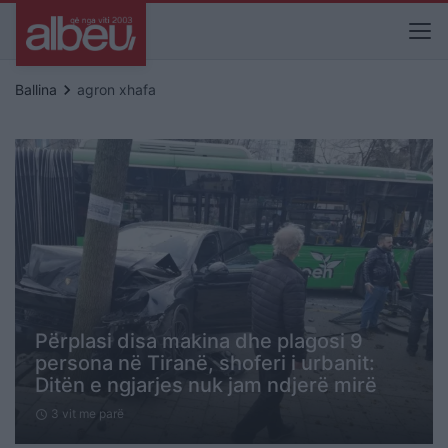
keyboard_arrow_right
Ballina
agron xhafa
Përplasi disa makina dhe plagosi 9
persona në Tiranë, shoferi i urbanit:
Ditën e ngjarjes nuk jam ndjerë mirë
3 vit me parë
schedule