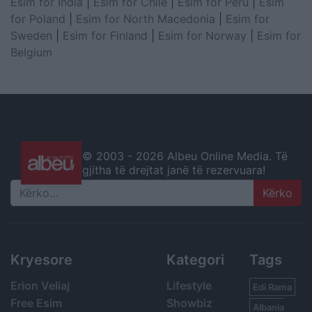
Esim for India
|
Esim for Chile
|
Esim for Peru
|
Esim
for Poland
|
Esim for North Macedonia
|
Esim for
Sweden
|
Esim for Finland
|
Esim for Norway
|
Esim for
Belgium
© 2003 -
2026 Albeu Online Media. Të
gjitha të drejtat janë të rezervuara!
Search
Kryesore
Kategori
Tags
Erion Veliaj
Lifestyle
Edi Rama
Free Esim
Showbiz
Albania