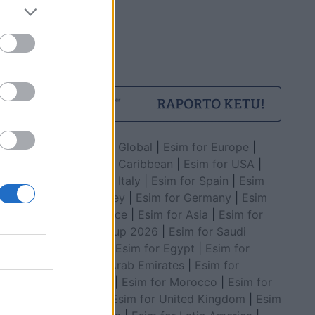
Esim for Global
|
Esim for Europe
|
Esim for Caribbean
|
Esim for USA
|
Esim for Italy
|
Esim for Spain
|
Esim
for Turkey
|
Esim for Germany
|
Esim
for Greece
|
Esim for Asia
|
Esim for
World Cup 2026
|
Esim for Saudi
Arabia
|
Esim for Egypt
|
Esim for
United Arab Emirates
|
Esim for
Balkans
|
Esim for Morocco
|
Esim for
China
|
Esim for United Kingdom
|
Esim