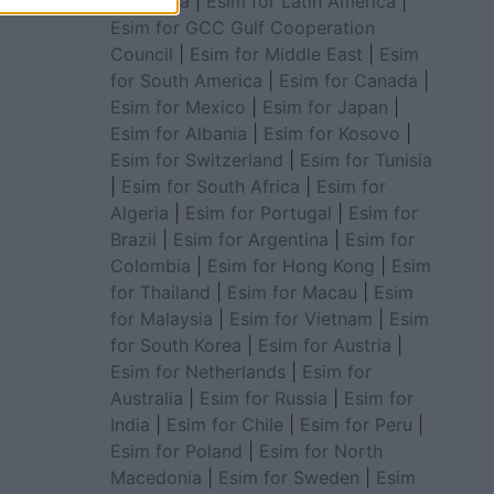
for Africa
|
Esim for Latin America
|
Esim for GCC Gulf Cooperation
Council
|
Esim for Middle East
|
Esim
for South America
|
Esim for Canada
|
Esim for Mexico
|
Esim for Japan
|
Esim for Albania
|
Esim for Kosovo
|
Esim for Switzerland
|
Esim for Tunisia
|
Esim for South Africa
|
Esim for
Algeria
|
Esim for Portugal
|
Esim for
Brazil
|
Esim for Argentina
|
Esim for
Colombia
|
Esim for Hong Kong
|
Esim
for Thailand
|
Esim for Macau
|
Esim
for Malaysia
|
Esim for Vietnam
|
Esim
for South Korea
|
Esim for Austria
|
Esim for Netherlands
|
Esim for
Australia
|
Esim for Russia
|
Esim for
India
|
Esim for Chile
|
Esim for Peru
|
Esim for Poland
|
Esim for North
Macedonia
|
Esim for Sweden
|
Esim