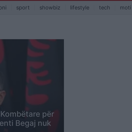
oni
sport
showbiz
lifestyle
tech
moti
ë Kombëtare për
denti Begaj nuk