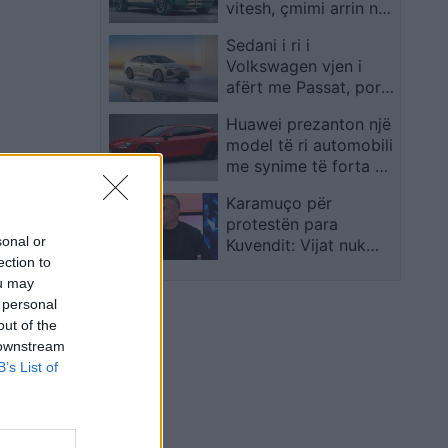
vitesh, çmimi arrin në
340 mijë euro
Sedani i ri i
Volkswagen vjen i
afërt me Passat, por
me një emërtim tjetër
Huawei prezanton një
model të ri automobili
me synime të forta në
treg
Karamuço për
protestën para
sonal or
Kuvendit: Vijat nuk
ection to
duhen kapërcyer drejt
ou may
destabilitetit të vendit
 personal
out of the
 downstream
B’s List of