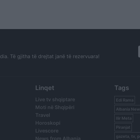
a. Të gjitha të drejtat janë të rezervuara!
Linqet
Tags
Live tv shqiptare
Edi Rama
Moti në Shqipëri
Albania New
Travel
Ilir Meta
Horoskopi
Piranjat
Livescore
gazeta, tv, p
News from Albania