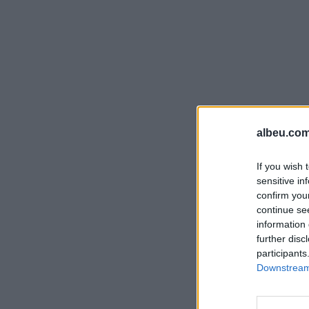
albeu.com
If you wish 
sensitive in
confirm you
continue se
information 
further disc
participants
Downstream 