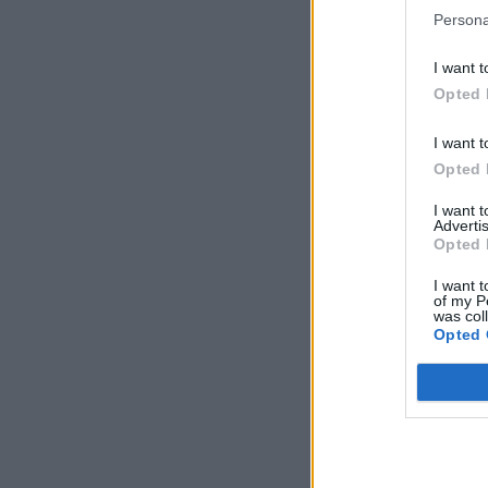
Persona
I want t
Opted 
I want t
Opted 
I want 
Advertis
Opted 
I want t
of my P
was col
Opted 