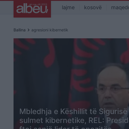
lajme
kosovë
maqed
keyboard_arrow_right
Ballina
agresioni kibernetik
Mbledhja e Këshillit të Siguris
sulmet kibernetike, REL: Presi