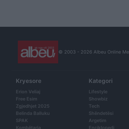
© 2003 -
2026 Albeu Online Medi
Kryesore
Kategori
Erion Veliaj
Lifestyle
Free Esim
Showbiz
Zgjedhjet 2025
Tech
Belinda Balluku
Shëndetësi
SPAK
Argetim
Kombëtarja
Enciklopedi