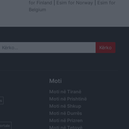
for Finland
|
Esim for Norway
|
Esim for
Belgium
Search
Moti
Moti në Tiranë
Moti në Prishtinë
s
Moti në Shkup
Moti në Durrës
Moti në Prizren
ortale
Moti në Tetovë