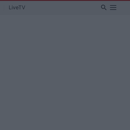
search
LiveTV