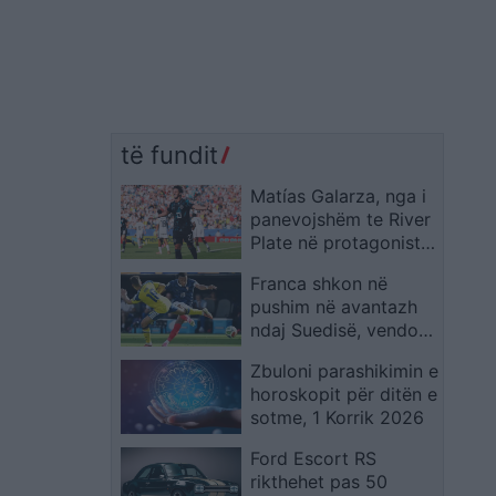
të fundit
Matías Galarza, nga i
panevojshëm te River
Plate në protagonistin
e Paraguait në Kupën
Franca shkon në
e Botës 2026
pushim në avantazh
ndaj Suedisë, vendos
supergoli i Mbappes
Zbuloni parashikimin e
horoskopit për ditën e
sotme, 1 Korrik 2026
Ford Escort RS
rikthehet pas 50