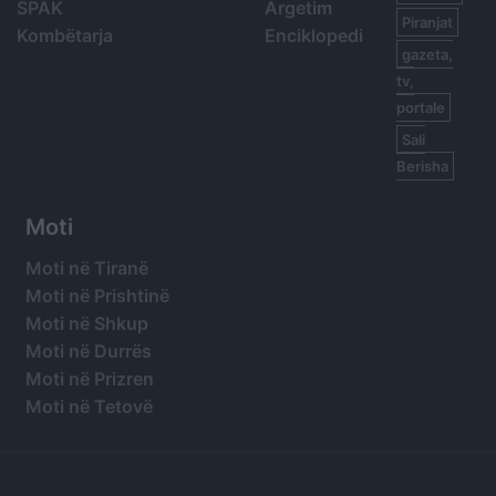
SPAK
Argetim
Piranjat
Kombëtarja
Enciklopedi
gazeta,
tv,
portale
Sali
Berisha
Moti
Moti në Tiranë
Moti në Prishtinë
Moti në Shkup
Moti në Durrës
Moti në Prizren
Moti në Tetovë