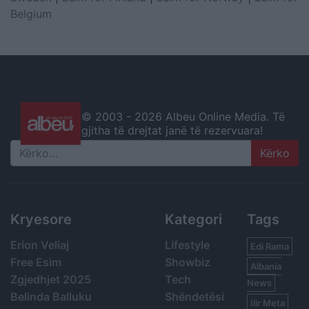
Belgium
© 2003 -
2026 Albeu Online Media. Të
gjitha të drejtat janë të rezervuara!
Search
Kryesore
Kategori
Tags
Erion Veliaj
Lifestyle
Edi Rama
Free Esim
Showbiz
Albania
Zgjedhjet 2025
Tech
News
Belinda Balluku
Shëndetësi
Ilir Meta