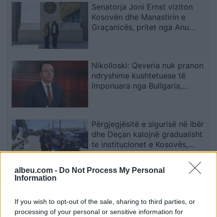
Senatorja Joni Ernst viziton
Kosovën dhe Manastirin e
Graçanicës, pritet nga Anu
Prattipati
Nikolloski: Qeveria nuk pranon
ndryshime kushtetuese të
imponuara nga Bullgaria,
bllokada e Sofjes është politike
Përgjegjësitë e sigurisë në Ibër
dhe Deçan kalojnë gradualisht
te institucionet e Kosovës,
Halilaj: Mesazh i qartë për
Beogradin
albeu.com -
Do Not Process My Personal
Information
Çfarë e çoi Araujon te
Liverpooli dhe pse u nda nga
If you wish to opt-out of the sale, sharing to third parties, or
Barcelona?
processing of your personal or sensitive information for