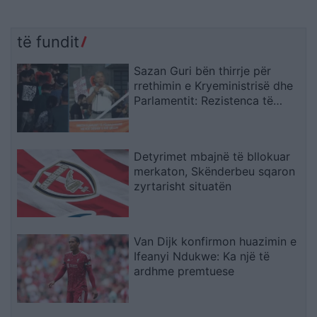
të fundit
Sazan Guri bën thirrje për
rrethimin e Kryeministrisë dhe
Parlamentit: Rezistenca të
vazhdojë
Detyrimet mbajnë të bllokuar
merkaton, Skënderbeu sqaron
zyrtarisht situatën
Van Dijk konfirmon huazimin e
Ifeanyi Ndukwe: Ka një të
ardhme premtuese