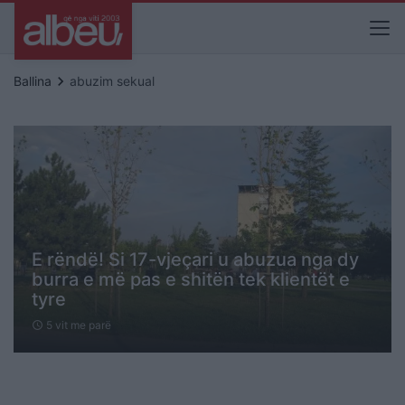
keyboard_arrow_right
Ballina
abuzim sekual
E rëndë! Si 17-vjeçari u abuzua nga dy
burra e më pas e shitën tek klientët e
tyre
5 vit me parë
schedule