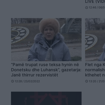
LIVE (VI
12:46 / 06/
schedule
“Pamë trupat ruse teksa hynin në
Flet nga K
Donetsku dhe Luhansk”, gazetarja:
normalish
Janë thirrur rezervistët
kthehet n
për Rusin
12:28 / 23/02/2022
13:20 / 21/
schedule
schedule