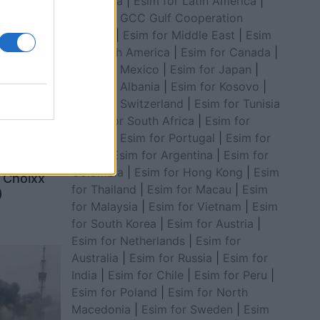
for Africa
|
Esim for Latin America
|
Esim for GCC Gulf Cooperation
Council
|
Esim for Middle East
|
Esim
for South America
|
Esim for Canada
|
Esim for Mexico
|
Esim for Japan
|
Esim for Albania
|
Esim for Kosovo
|
Esim for Switzerland
|
Esim for Tunisia
|
Esim for South Africa
|
Esim for
Algeria
|
Esim for Portugal
|
Esim for
Brazil
|
Esim for Argentina
|
Esim for
Colombia
|
Esim for Hong Kong
|
Esim
, Choixx
for Thailand
|
Esim for Macau
|
Esim
)
for Malaysia
|
Esim for Vietnam
|
Esim
for South Korea
|
Esim for Austria
|
Esim for Netherlands
|
Esim for
Australia
|
Esim for Russia
|
Esim for
India
|
Esim for Chile
|
Esim for Peru
|
Esim for Poland
|
Esim for North
Macedonia
|
Esim for Sweden
|
Esim