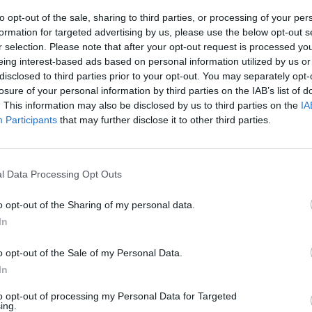
to opt-out of the sale, sharing to third parties, or processing of your per
formation for targeted advertising by us, please use the below opt-out s
Kriza e PD, Vangjeli: Grupi
r selection. Please note that after your opt-out request is processed y
nuk ka elektorat, Berisha
eing interest-based ads based on personal information utilized by us or
disclosed to third parties prior to your opt-out. You may separately opt-
rezultatin e zgjedhjeve t
losure of your personal information by third parties on the IAB’s list of
ardhshme
14:55 / 19/10/2022
schedule
. This information may also be disclosed by us to third parties on the
IA
Participants
that may further disclose it to other third parties.
l Data Processing Opt Outs
o opt-out of the Sharing of my personal data.
In
o opt-out of the Sale of my Personal Data.
nuk është i tillë”, nëna e
“Më zhveshi”, rrëfehet va
In
ë abuzoheshin nga babai
“Piranjat”: Babai ka abuz
krah bashkëshortit
mua dhe motrën
to opt-out of processing my Personal Data for Targeted
ing.