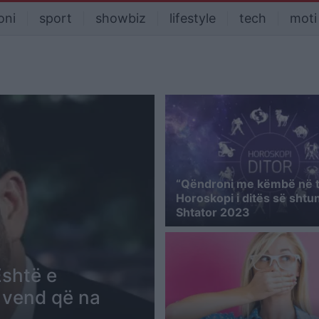
oni
sport
showbiz
lifestyle
tech
moti
“Qëndroni me këmbë në t
Horoskopi i ditës së shtu
Shtator 2023
Është e
 vend që na