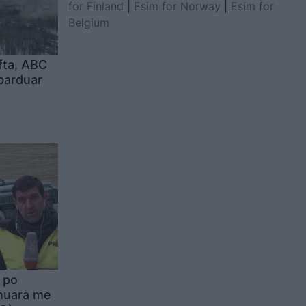
for Finland
|
Esim for Norway
|
Esim for
Belgium
fta, ABC
barduar
i po
anuara me