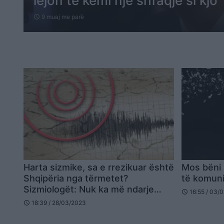
lejon të kemi një shfaqje si kjo
9 muaj me parë
schedule
Harta sizmike, sa e rrezikuar është
Mos bëni 
Shqipëria nga tërmetet?
të komuni
Sizmiologët: Nuk ka më ndarje
16:55 / 03/
schedule
zonale (FOTO)
18:39 / 28/03/2023
schedule