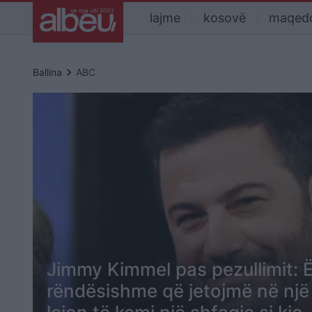
lajme
kosovë
maqed
keyboard_arrow_right
Ballina
ABC
Jimmy Kimmel pas pezullimit: 
rëndësishme që jetojmë në një