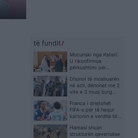
të fundit
Mucunski nga Katari:
U rikonfirmua
përkushtimi për
thellimin e
Dhunoi të moshuarën
bashkëpunimit në
në azil, dënohet me 2
mbrojtje dhe siguri
vite e 3 muaj burg
infermierja Aurona
Franca i drejtohet
Pelaj
FIFA-s për të hequr
kartonin e verdhë të
Michael Olise pas
Hamasi shuan
ndeshjes me
strukturën qeverisëse
Paraguain