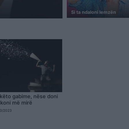
Si ta ndaloni lemzën
këto gabime, nëse doni
koni më mirë
03/2023