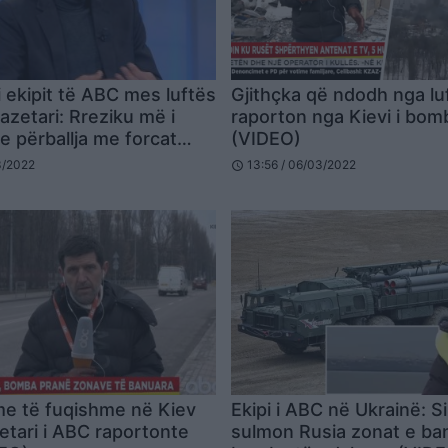
i ekipit të ABC mes luftës
Gjithçka që ndodh nga lu
azetari: Rreziku më i
raporton nga Kievi i bom
e përballja me forcat
(VIDEO)
03/2022
13:56 / 06/03/2022
schedule
e të fuqishme në Kiev
Ekipi i ABC në Ukrainë: S
etari i ABC raportonte
sulmon Rusia zonat e b