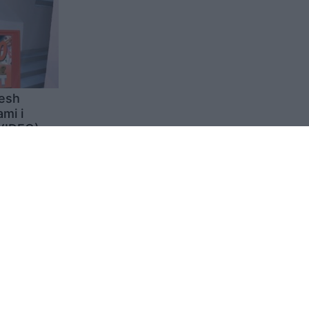
tesh
mi i
(VIDEO)