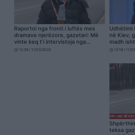
Raportoi nga fronti i luftës mes
Udhëtimi 
dramave njerëzore, gazetari: Më
në Kiev, g
vinte keq t’i intervistoja nga
madh isht
gjendja e tyre
ruse
12:39 / 11/03/2022
12:18 / 11/
schedule
schedule
Shpërthim
teksa gaz