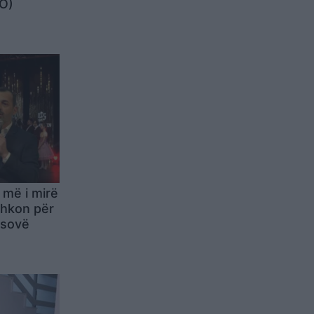
EO)
 më i mirë
shkon për
osovë