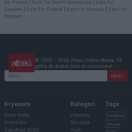
for Poland
|
Esim for North Macedonia
|
Esim for
Sweden
|
Esim for Finland
|
Esim for Norway
|
Esim for
Belgium
© 2003 -
2026 Albeu Online Media. Të
gjitha të drejtat janë të rezervuara!
Search
Kryesore
Kategori
Tags
Erion Veliaj
Lifestyle
Edi Rama
Free Esim
Showbiz
Albania
Zgjedhjet 2025
Tech
News