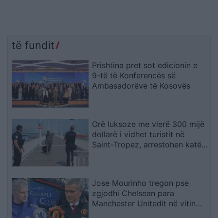
të fundit
Prishtina pret sot edicionin e
9-të të Konferencës së
Ambasadorëve të Kosovës
Orë luksoze me vlerë 300 mijë
dollarë i vidhet turistit në
Saint-Tropez, arrestohen katër
spanjollë
Jose Mourinho tregon pse
zgjodhi Chelsean para
Manchester Unitedit në vitin
2013: “Kisha nevojë të