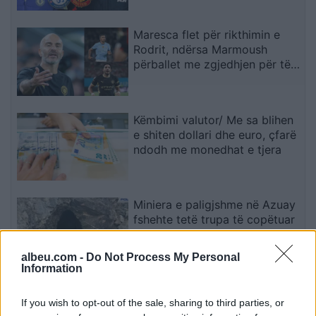
ndihesha i dashur
Maresca flet për rikthimin e
Rodrit, ndërsa Marmoush
përballet me zgjedhjen për të
ardhmen
Këmbimi valutor/ Me sa blihen
e shiten dollari dhe euro, çfarë
ndodh me monedhat e tjera
Miniera e paligjshme në Azuay
fshehte tetë trupa të copëtuar
albeu.com -
Do Not Process My Personal
Information
Ndahet nga jeta në moshën
If you wish to opt-out of the sale, sharing to third parties, or
84-vjeçare Ben Jones, aktori i