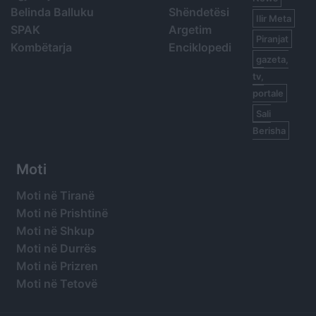
Belinda Balluku
Shëndetësi
Ilir Meta
SPAK
Argetim
Piranjat
Kombëtarja
Enciklopedi
gazeta,
tv,
portale
Sali
Berisha
Moti
Moti në Tiranë
Moti në Prishtinë
Moti në Shkup
Moti në Durrës
Moti në Prizren
Moti në Tetovë