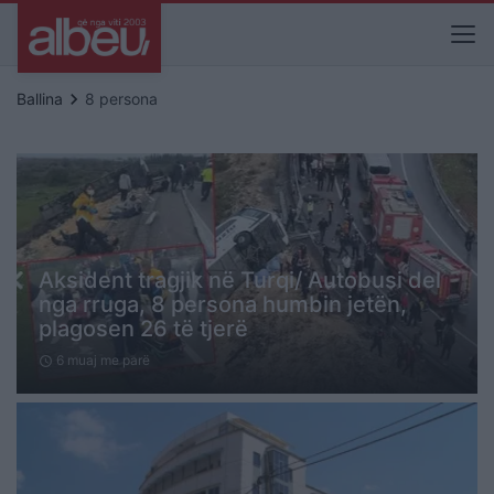
keyboard_arrow_right
Ballina
8 persona
Aksident tragjik në Turqi/ Autobusi del
nga rruga, 8 persona humbin jetën,
plagosen 26 të tjerë
6 muaj me parë
schedule