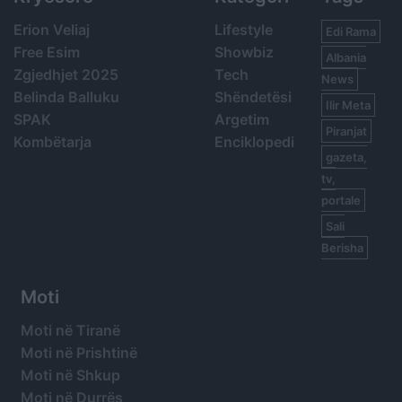
Erion Veliaj
Lifestyle
Edi Rama
Free Esim
Showbiz
Albania
Zgjedhjet 2025
Tech
News
Belinda Balluku
Shëndetësi
Ilir Meta
SPAK
Argetim
Piranjat
Kombëtarja
Enciklopedi
gazeta,
tv,
portale
Sali
Berisha
Moti
Moti në Tiranë
Moti në Prishtinë
Moti në Shkup
Moti në Durrës