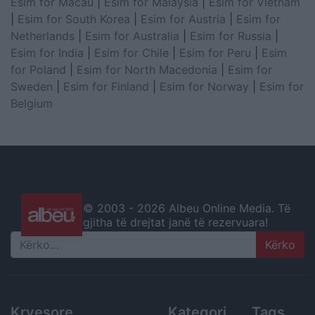
Esim for Macau
|
Esim for Malaysia
|
Esim for Vietnam
|
Esim for South Korea
|
Esim for Austria
|
Esim for
Netherlands
|
Esim for Australia
|
Esim for Russia
|
Esim for India
|
Esim for Chile
|
Esim for Peru
|
Esim
for Poland
|
Esim for North Macedonia
|
Esim for
Sweden
|
Esim for Finland
|
Esim for Norway
|
Esim for
Belgium
© 2003 -
2026 Albeu Online Media. Të
gjitha të drejtat janë të rezervuara!
Search
Kryesore
Kategori
Tags