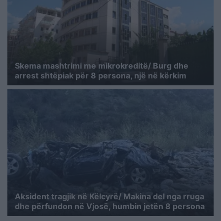
Skema mashtrimi me mikrokreditë/ Burg dhe
arrest shtëpiak për 8 persona, një në kërkim
Aksident tragjik në Këlcyrë/ Makina del nga rruga
dhe përfundon në Vjosë, humbin jetën 8 persona