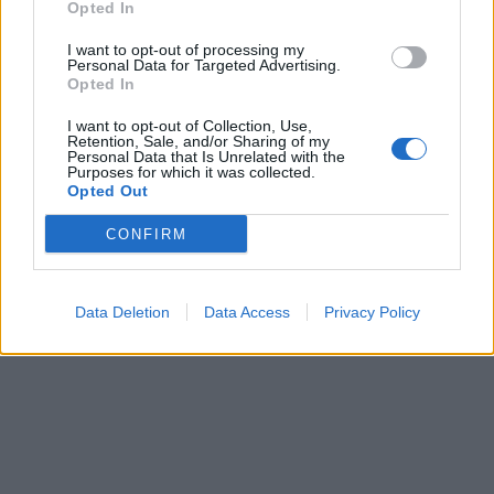
Opted In
I want to opt-out of processing my
FOTO/ Tërmeti me magnitudë
Personal Data for Targeted Advertising.
7.4 godet Kolumbinë, 110
Opted In
viktima dhe persona ende të
I want to opt-out of Collection, Use,
bllokuar nën rrënoja
Retention, Sale, and/or Sharing of my
Personal Data that Is Unrelated with the
Purposes for which it was collected.
Opted Out
CONFIRM
Data Deletion
Data Access
Privacy Policy