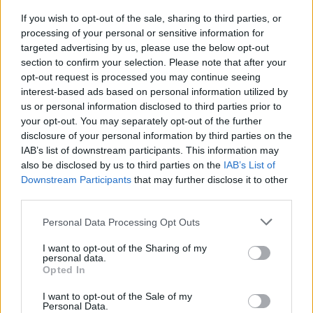
Prishtina Tournament”
If you wish to opt-out of the sale, sharing to third parties, or
përfundon me sukses mes
processing of your personal or sensitive information for
emocionesh dhe spektakli –
targeted advertising by us, please use the below opt-out
Trofeu i takon ‘Mercedes Getit’
section to confirm your selection. Please note that after your
opt-out request is processed you may continue seeing
interest-based ads based on personal information utilized by
Prishtina kërkon reagim
us or personal information disclosed to third parties prior to
ndërkombëtar ndaj
your opt-out. You may separately opt-out of the further
kërcënimeve dhe armatosjes
disclosure of your personal information by third parties on the
së Serbisë
IAB’s list of downstream participants. This information may
also be disclosed by us to third parties on the
IAB’s List of
Downstream Participants
that may further disclose it to other
Autostrada Elbasan-
third parties.
Rrogozhinë, ARRSH: Nyja
lidhëse në Papër do të
Personal Data Processing Opt Outs
ndërtohet në një fazë të dytë
I want to opt-out of the Sharing of my
personal data.
9 golat që i japin sinjale
Opted In
pozitive Rolando Maranit,
sulmuesit shkëlqejnë me klubet
I want to opt-out of the Sale of my
Personal Data.
e tyre (STATISTIKAT)