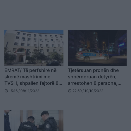
EMRAT/ Të përfshirë në
Tjetërsuan pronën dhe
skemë mashtrimi me
shpërdoruan detyrën,
TVSH, shpallen fajtorë 8
arrestohen 8 persona,
persona në Durrës
mes tyre edhe ish-zyrtarë
15:16 / 08/11/2022
22:59 / 19/10/2022
schedule
schedule