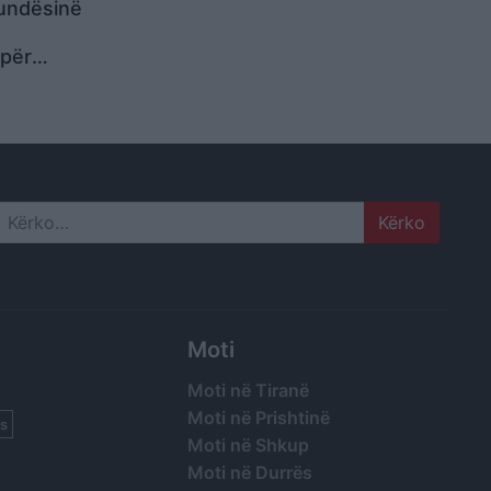
mundësinë
s
 për
Search
Moti
Moti në Tiranë
Moti në Prishtinë
s
Moti në Shkup
Moti në Durrës