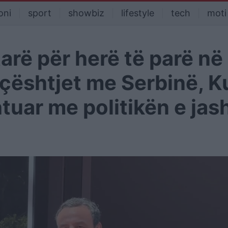
oni
sport
showbiz
lifestyle
tech
moti
arë për herë të parë në
çështjet me Serbinë, Ku
tuar me politikën e ja