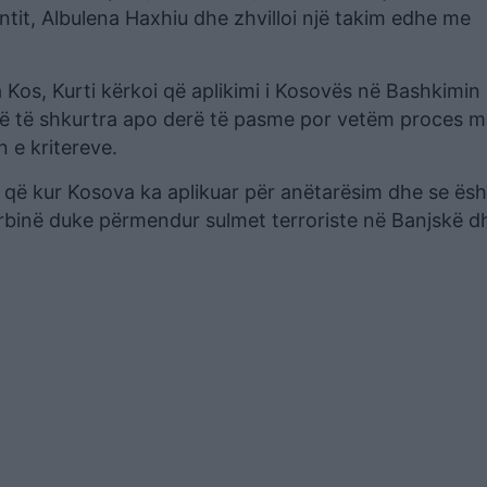
ntit, Albulena Haxhiu dhe zhvilloi një takim edhe me
Kos, Kurti kërkoi që aplikimi i Kosovës në Bashkimin
gë të shkurtra apo derë të pasme por vetëm proces me
 e kritereve.
j që kur Kosova ka aplikuar për anëtarësim dhe se ës
rbinë duke përmendur sulmet terroriste në Banjskë d