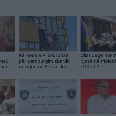
Kërkesa e Prokurorisë
Cilat degë nuk
onal,
për paraburgim zbardh
pjesë në mbled
zuar
ngjarjen në Ferizaj ku
LDK-së?
t
mbeti i vrarë 32-vjeçari