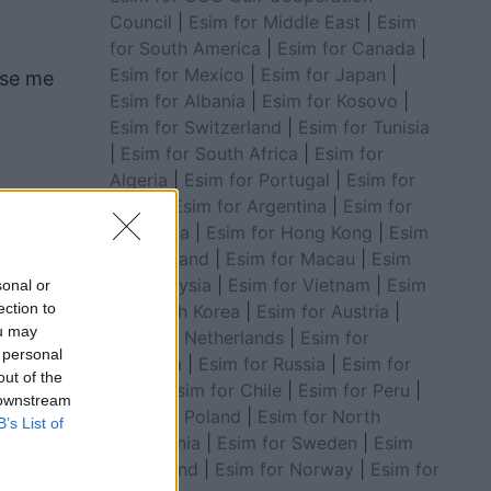
Council
|
Esim for Middle East
|
Esim
for South America
|
Esim for Canada
|
Esim for Mexico
|
Esim for Japan
|
 se me
Esim for Albania
|
Esim for Kosovo
|
Esim for Switzerland
|
Esim for Tunisia
|
Esim for South Africa
|
Esim for
Algeria
|
Esim for Portugal
|
Esim for
Brazil
|
Esim for Argentina
|
Esim for
për
Colombia
|
Esim for Hong Kong
|
Esim
for Thailand
|
Esim for Macau
|
Esim
for Malaysia
|
Esim for Vietnam
|
Esim
sonal or
ection to
for South Korea
|
Esim for Austria
|
ou may
Esim for Netherlands
|
Esim for
 personal
Australia
|
Esim for Russia
|
Esim for
out of the
India
|
Esim for Chile
|
Esim for Peru
|
 downstream
Esim for Poland
|
Esim for North
B’s List of
Macedonia
|
Esim for Sweden
|
Esim
for Finland
|
Esim for Norway
|
Esim for