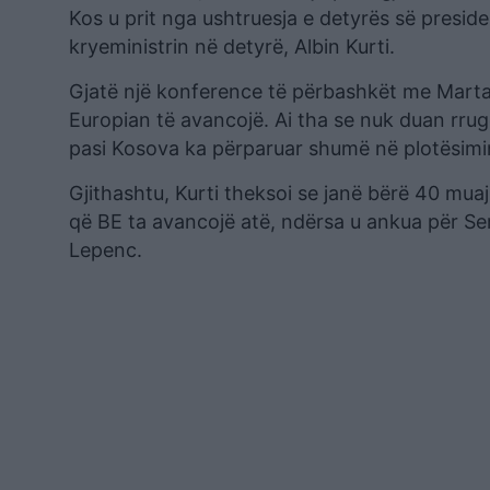
Kos u prit nga ushtruesja e detyrës së preside
kryeministrin në detyrë, Albin Kurti.
Gjatë një konference të përbashkët me Marta 
Europian të avancojë. Ai tha se nuk duan rru
pasi Kosova ka përparuar shumë në plotësimin
Gjithashtu, Kurti theksoi se janë bërë 40 mua
që BE ta avancojë atë, ndërsa u ankua për Se
Lepenc.