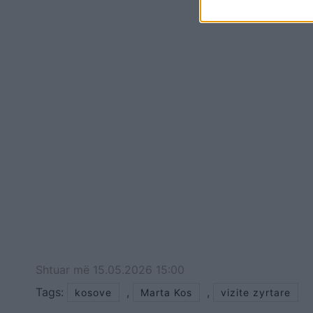
negociatave.Përpara vizitës zyrtare të
nesërme në Maqed
Shtuar
më
15.05.2026 15:00
Tags:
,
,
kosove
Marta Kos
vizite zyrtare