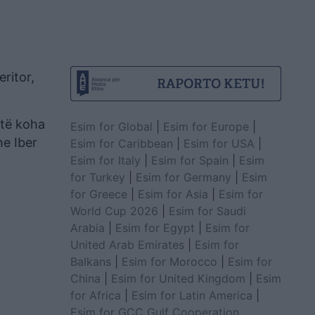
ritor,
htë koha
Esim for Global
|
Esim for Europe
|
he Iber
Esim for Caribbean
|
Esim for USA
|
Esim for Italy
|
Esim for Spain
|
Esim
for Turkey
|
Esim for Germany
|
Esim
for Greece
|
Esim for Asia
|
Esim for
World Cup 2026
|
Esim for Saudi
Arabia
|
Esim for Egypt
|
Esim for
United Arab Emirates
|
Esim for
Balkans
|
Esim for Morocco
|
Esim for
China
|
Esim for United Kingdom
|
Esim
for Africa
|
Esim for Latin America
|
Esim for GCC Gulf Cooperation