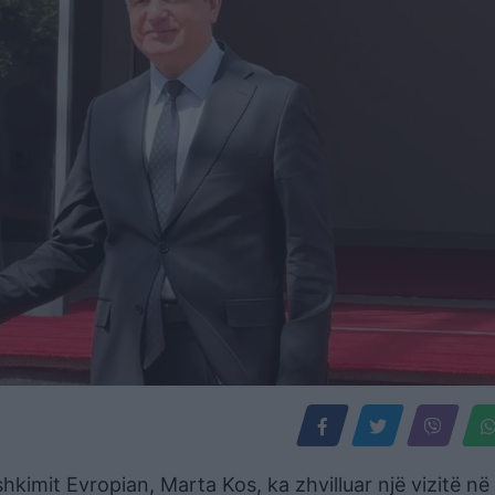
hkimit Evropian, Marta Kos, ka zhvilluar një vizitë në