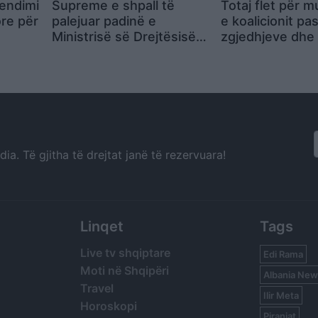
vendimi
Supreme e shpall të
Totaj flet për 
re për
palejuar padinë e
e koalicionit pa
Ministrisë së Drejtësisë
zgjedhjeve dhe
ndaj Odës së Avokatëve
raportin me
për tarifat e regjistrimit
Vetëvendosjen
a. Të gjitha të drejtat janë të rezervuara!
Linqet
Tags
Live tv shqiptare
Edi Rama
Moti në Shqipëri
Albania New
Travel
Ilir Meta
Horoskopi
Piranjat