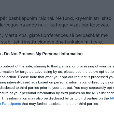
për bashkëpunim rajonal. Në fund, kryeministri shtoi
Hercegovina ende nuk i ka hequr vizat për Kosovës.
an, Marta Kos, gjatë konferencës së përbashkët me
stabiliteti i institucioneve dhe funksionimi i tyre.
 falë fondeve të BE është një mbështetje e rëndësishme 
 -
Do Not Process My Personal Information
shtuar në të ardhmen europiane të Kosovës.
to opt-out of the sale, sharing to third parties, or processing of your per
formation for targeted advertising by us, please use the below opt-out s
r selection. Please note that after your opt-out request is processed y
eing interest-based ads based on personal information utilized by us or
disclosed to third parties prior to your opt-out. You may separately opt-
losure of your personal information by third parties on the IAB’s list of
. This information may also be disclosed by us to third parties on the
IA
Participants
that may further disclose it to other third parties.