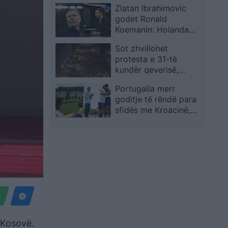
Zlatan Ibrahimovic
në JFK
godet Ronald
Koemanin: Holanda
humbi duke mohuar
Sot zhvillohet
identitetin e saj
protesta e 31-të
kundër qeverisë,
qytetarët kërkojnë
Portugalia merr
largimin e
goditje të rëndë para
panegociueshëm të
sfidës me Kroacinë,
Edi Ramës
Ricardo Carvalho
largohet pas vdekjes
së babait
 Kosovë.