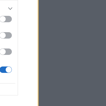
Belgium
ë 1
imit të
 edhe më