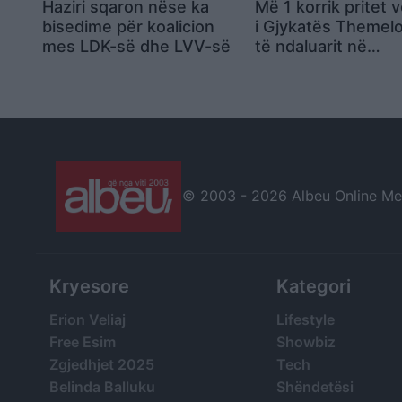
Haziri sqaron nëse ka
Më 1 korrik pritet 
bisedime për koalicion
i Gjykatës Themelo
mes LDK-së dhe LVV-së
të ndaluarit në
Gazimestan
© 2003 -
2026 Albeu Online Medi
Kryesore
Kategori
Erion Veliaj
Lifestyle
Free Esim
Showbiz
Zgjedhjet 2025
Tech
Belinda Balluku
Shëndetësi