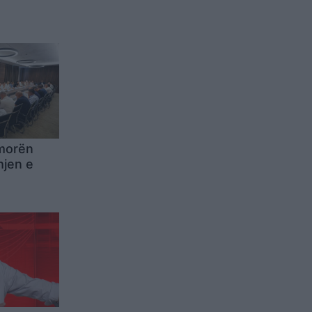
 morën
hjen e