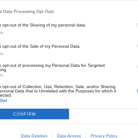
l Data Processing Opt Outs
ë që kur ajo e mori detyrën në Komisionin Evropian, m
o opt-out of the Sharing of my personal data.
In
gjitha shtetet e tjera të përfshira në procesin e zgjer
o opt-out of the Sale of my Personal Data.
r, ashtu edhe në Partneritetin Lindor, disa prej tyre
In
to opt-out of processing my Personal Data for Targeted
ing.
In
o opt-out of Collection, Use, Retention, Sale, and/or Sharing
bania will close the first three
ersonal Data that Is Unrelated with the Purposes for which it
 chapters
lected.
Out
 për Zgjerim e Bashkimit
rta Kos, e ka cilësuar këtë
“Super të Martë” për të gjithë
CONFIRM
gjerimit, duke u shprehur se
 të mbyllë tre kapitujt e parë
ve. Për herë të parë në dy
Data Deletion
Data Access
Privacy Policy
ndit, Brukseli po zhvillon…