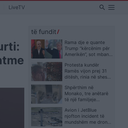
search
LiveTV
të fundit
rti:
Rama dje e quante
Trump “kërcënim për
Amerikën”, sot mban
shtme
tjetër qëndrim mes
Protesta kundër
protestave 31-ditore
Ramës vijon prej 31
ditësh, rinia në shesh
dhe një i moshuar
Shpërthim në
shpërthen në lot teksa
Monako, tre anëtarë
i mbështet
të një familjeje
ukrainase mbeten të
Avion i JetBlue
plagosur; autoritetet
njofton incident të
verifikojnë pistën
mundshëm me dron
terroriste
gjatë afrimit për ulje