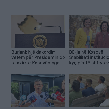
Burjani: Një dakordim
BE-ja në Kosovë:
vetëm për Presidentin do
Stabiliteti instituci
ta nxirrte Kosovën nga
kyç për të shfrytë
ngërçi politik
procesin e zgjerimi