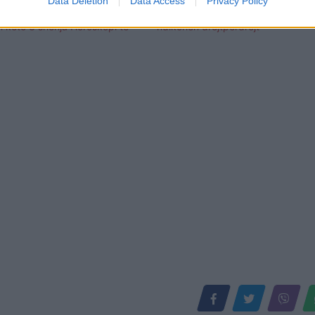
Data Deletion
Data Access
Privacy Policy
 në prapavijë, Meri Shehu
Prapavija e Venusit: Shenjat që do
n këto 3 shenja Horoskopi të
ndikohen drejtpërdrejt