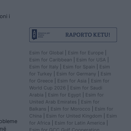
ni i
Esim for Global
|
Esim for Europe
|
Esim for Caribbean
|
Esim for USA
|
Esim for Italy
|
Esim for Spain
|
Esim
for Turkey
|
Esim for Germany
|
Esim
for Greece
|
Esim for Asia
|
Esim for
World Cup 2026
|
Esim for Saudi
Arabia
|
Esim for Egypt
|
Esim for
United Arab Emirates
|
Esim for
Balkans
|
Esim for Morocco
|
Esim for
China
|
Esim for United Kingdom
|
Esim
robleme
for Africa
|
Esim for Latin America
|
 më
Esim for GCC Gulf Cooperation