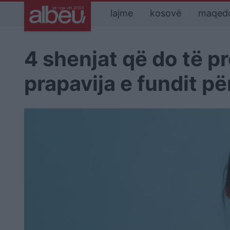
lajme
kosovë
maqed
4 shenjat që do të 
prapavija e fundit për