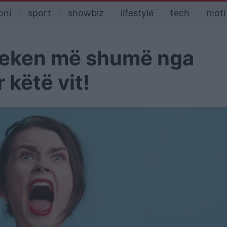
oni
sport
showbiz
lifestyle
tech
moti
preken më shumë nga
 këtë vit!