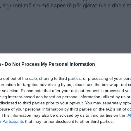
 siguroni më shumë hapësirë për gjërat tuaja dhe si
 -
Do Not Process My Personal Information
to opt-out of the sale, sharing to third parties, or processing of your per
formation for targeted advertising by us, please use the below opt-out s
r selection. Please note that after your opt-out request is processed y
eing interest-based ads based on personal information utilized by us or
disclosed to third parties prior to your opt-out. You may separately opt-
losure of your personal information by third parties on the IAB’s list of
matur vetëbesimin tuaj në bazë të aprovimit të të tje
. This information may also be disclosed by us to third parties on the
IA
Participants
that may further disclose it to other third parties.
 tendencën të bëjnë sakrifica vetëm që të jenë në p
konfliktit, mund të përfshiheni padashje në thashethem