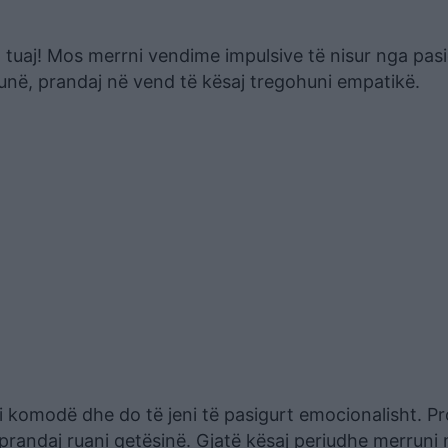
tuaj! Mos merrni vendime impulsive të nisur nga pasio
 punë, prandaj në vend të kësaj tregohuni empatikë.
ni komodë dhe do të jeni të pasigurt emocionalisht. P
e prandaj ruani qetësinë. Gjatë kësaj periudhe merruni