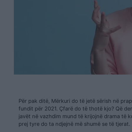
Për pak ditë, Mërkuri do të jetë sërish në prap
fundit për 2021. Çfarë do të thotë kjo? Që der
javët në vazhdim mund të krijojnë drama të kot
prej tyre do ta ndjejnë më shumë se të tjerat.