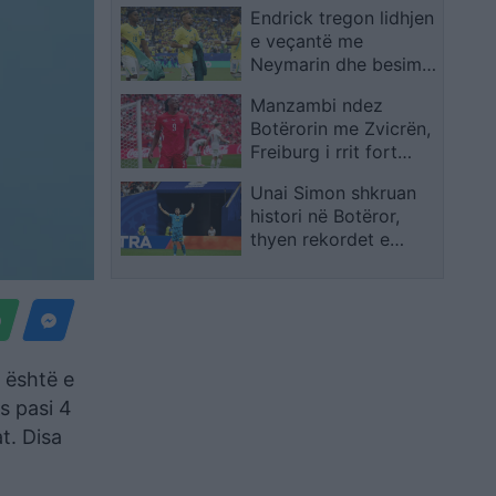
Endrick tregon lidhjen
e veçantë me
Neymarin dhe besimin
e madh te Ancelotti
Manzambi ndez
Botërorin me Zvicrën,
Freiburg i rrit fort
vlerën në treg
Unai Simon shkruan
histori në Botëror,
thyen rekordet e
Zengës dhe Casillas
t është e
s pasi 4
t. Disa