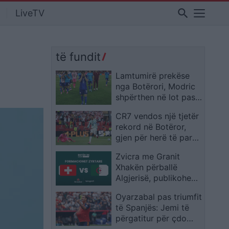
search
LiveTV
të fundit
Lamtumirë prekëse
nga Botërori, Modric
shpërthen në lot pas
eliminimit të Kroacisë
CR7 vendos një tjetër
rekord në Botëror,
gjen për herë të parë
golin në fazën
Zvicra me Granit
eliminatore
Xhakën përballë
Algjerisë, publikohen
formacionet zyrtare
Oyarzabal pas triumfit
të Spanjës: Jemi të
përgatitur për çdo
kundërshtar