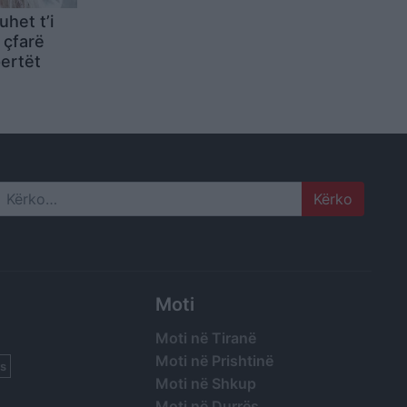
uhet t’i
a çfarë
pertët
Search
Moti
Moti në Tiranë
Moti në Prishtinë
s
Moti në Shkup
Moti në Durrës