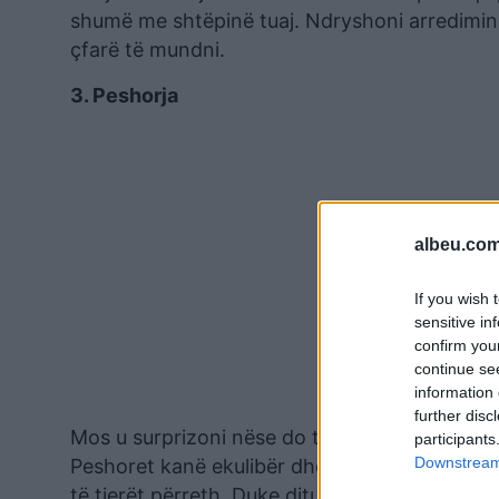
shumë me shtëpinë tuaj. Ndryshoni arredimin,
çfarë të mundni.
3. Peshorja
albeu.com
If you wish 
sensitive in
confirm you
continue se
information 
further disc
Mos u surprizoni nëse do ta gjeni veten duke 
participants
Downstream 
Peshoret kanë ekulibër dhe harmoni dhe kanë
të tjerët përreth. Duke ditur të dyja anët e 