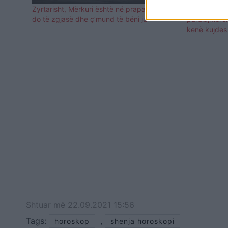
Zyrtarisht, Mërkuri është në prapavijë: Sa
Mërkuri hyn
do të zgjasë dhe ç’mund të bëni ju
paralajmëro
kenë kujdes
Shtuar
më
22.09.2021 15:56
Tags:
,
horoskop
shenja horoskopi