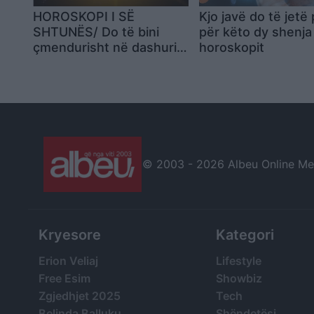
HOROSKOPI I SË
Kjo javë do të jetë 
SHTUNËS/ Do të bini
për këto dy shenja
çmendurisht në dashuri
horoskopit
me dikë që nuk e keni
simpatizuar kurrë
© 2003 -
2026 Albeu Online Medi
Kryesore
Kategori
Erion Veliaj
Lifestyle
Free Esim
Showbiz
Zgjedhjet 2025
Tech
Belinda Balluku
Shëndetësi