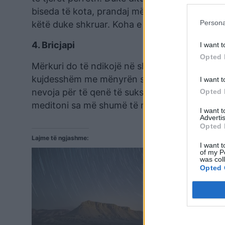
biseda të kota, prandaj më mirë qëndroni larg
Persona
këtë duke shkruar. Koha e kaluar me veten do 
4. Bricjapi
I want t
Opted 
Mërkuri do të ndikojë në shtëpinë tuaj të qël
kujdesshëm me mënyrën sesi flisni me kolegët 
I want t
nevoja për të qenë të suksesshëm mund të s
Opted 
meditoni sa më shumë të mundeni.
I want 
Advertis
Opted 
Lajme të ngjashme:
I want t
of my P
was col
Opted 