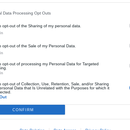
. Reflektoni në mënyrën sesi e shprehni veten dhe bë
l Data Processing Opt Outs
t’ju ndihmojë.
o opt-out of the Sharing of my personal data.
In
limeve dhe punës. E mira është të tregoheni shumë të
dhe klientët. Eshtë periudhë tranzitore e vështirë pë
o opt-out of the Sale of my Personal Data.
hoqërohet me tension. Lidhu më shumë me natyrën 
In
to opt-out of processing my Personal Data for Targeted
ing.
In
o opt-out of Collection, Use, Retention, Sale, and/or Sharing
ersonal Data that Is Unrelated with the Purposes for which it
lected.
Out
CONFIRM