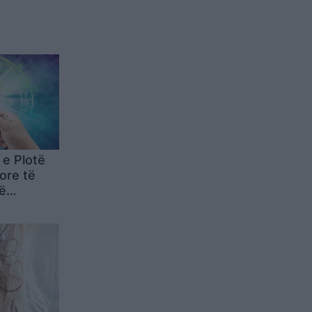
 e Plotë
ore të
ë