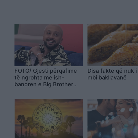
FOTO/ Gjesti përqafime
Disa fakte që nuk i 
të ngrohta me ish-
mbi bakllavanë
banoren e Big Brother
Vip