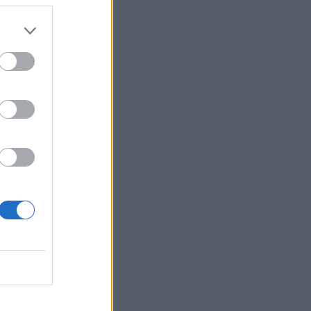
Belgium
jeni
r ju dhe
dhe