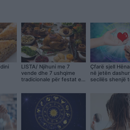
dini
LISTA/ Njihuni me 7
Çfarë sjell Hëna
vende dhe 7 ushqime
në jetën dashur
tradicionale për festat e
secilës shenjë t
fund vitit
zodiakut