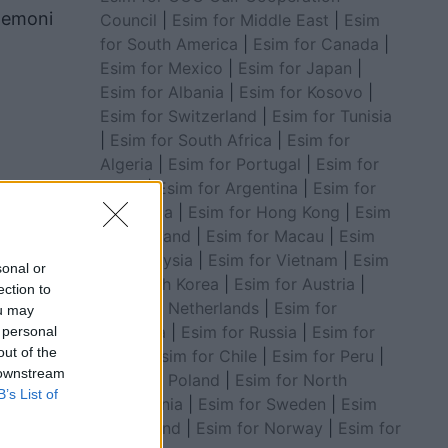
stemoni
Council
|
Esim for Middle East
|
Esim
for South America
|
Esim for Canada
|
Esim for Mexico
|
Esim for Japan
|
Esim for Albania
|
Esim for Kosovo
|
Esim for Switzerland
|
Esim for Tunisia
|
Esim for South Africa
|
Esim for
Algeria
|
Esim for Portugal
|
Esim for
Brazil
|
Esim for Argentina
|
Esim for
Colombia
|
Esim for Hong Kong
|
Esim
for Thailand
|
Esim for Macau
|
Esim
for Malaysia
|
Esim for Vietnam
|
Esim
sonal or
for South Korea
|
Esim for Austria
|
ection to
Esim for Netherlands
|
Esim for
ou may
Australia
|
Esim for Russia
|
Esim for
 personal
out of the
India
|
Esim for Chile
|
Esim for Peru
|
 downstream
Esim for Poland
|
Esim for North
rëve.
B’s List of
Macedonia
|
Esim for Sweden
|
Esim
aqe me
for Finland
|
Esim for Norway
|
Esim for
e dhe