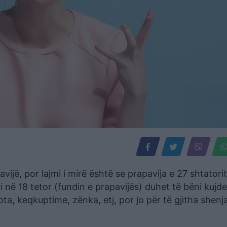
avijë, por lajmi i mirë është se prapavija e 27 shtatori
i në 18 tetor (fundin e prapavijës) duhet të bëni kujde
a, keqkuptime, zënka, etj, por jo për të gjitha shenja