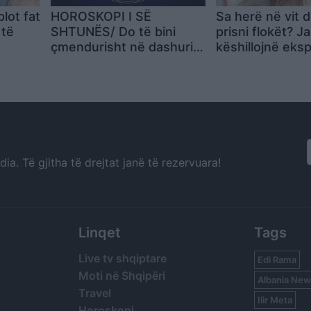
plot fat
HOROSKOPI I SË
Sa herë në vit d
 të
SHTUNËS/ Do të bini
prisni flokët? J
çmendurisht në dashuri
këshillojnë eks
me dikë që nuk e keni
simpatizuar kurrë
a. Të gjitha të drejtat janë të rezervuara!
Linqet
Tags
Live tv shqiptare
Edi Rama
Moti në Shqipëri
Albania New
Travel
Ilir Meta
Horoskopi