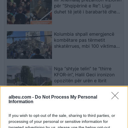
për “Shqipërinë e Re”: Ligji
duhet të jetë i barabartë dhe
shteti t’u shërbejë qytetarëve
Kolumbia shpall emergjencë
kombëtare pas tërmetit
shkatërrues, mbi 100 viktima
dhe dhjetëra ndërtesa të
rrënuara
Nga “shtyje telin” te “thirre
KFOR-in”, Halil Geci ironizon
opozitën për urën e Ibrit
albeu.com -
Do Not Process My Personal
Information
Shkenca tregon kur është koha
më e përshtatshme për të
ngrënë darkë
If you wish to opt-out of the sale, sharing to third parties, or
processing of your personal or sensitive information for
targeted advertising by us, please use the below opt-out