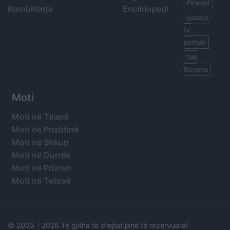
Piranjat
Kombëtarja
Enciklopedi
gazeta,
tv,
portale
Sali
Berisha
Moti
Moti në Tiranë
Moti në Prishtinë
Moti në Shkup
Moti në Durrës
Moti në Prizren
Moti në Tetovë
© 2003 -
2026 Të gjitha të drejtat janë të rezervuara!