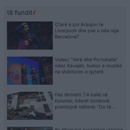
të fundit
Çfarë e çoi Araujon te
Liverpooli dhe pse u nda nga
Barcelona?
Video/ “Verë dhe Portokalle”
ndez Kavajën, humor e muzikë
në shëtitoren e qytetit
Pas tërmetit 7.4 ballë në
Kolumbi, liderët botërorë
premtojnë ndihmë: “Do të
mobilizohemi sa herë të na
kërkohet
Ilir Xhemalaj prezanton vizionin