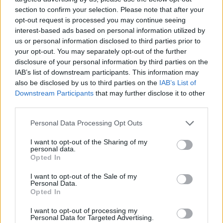
section to confirm your selection. Please note that after your
opt-out request is processed you may continue seeing
interest-based ads based on personal information utilized by
us or personal information disclosed to third parties prior to
your opt-out. You may separately opt-out of the further
disclosure of your personal information by third parties on the
IAB’s list of downstream participants. This information may
also be disclosed by us to third parties on the
IAB’s List of
Downstream Participants
that may further disclose it to other
third parties.
Personal Data Processing Opt Outs
I want to opt-out of the Sharing of my
personal data.
Opted In
I want to opt-out of the Sale of my
Personal Data.
Opted In
Esim for Global
|
Esim for Europe
|
Esim for Caribbean
|
Esim for USA
|
Esim for Italy
|
Esim for Spain
|
Esim
I want to opt-out of processing my
Personal Data for Targeted Advertising.
for Turkey
|
Esim for Germany
|
Esim for Greece
|
Esim