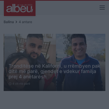
keyboard_arrow_right
Ballina
4 antare
Tronditëse në Kaliforni, u rrëmbyen pak
ditë më parë, gjendet e vdekur familja
prej 4 anëtarësh
4 vit me parë
schedule