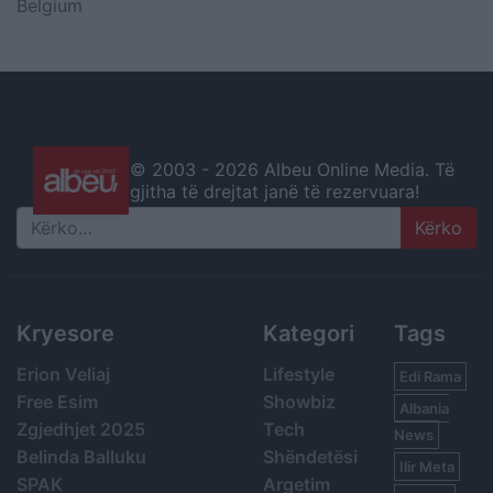
Belgium
© 2003 -
2026 Albeu Online Media. Të
gjitha të drejtat janë të rezervuara!
Search
Kryesore
Kategori
Tags
Erion Veliaj
Lifestyle
Edi Rama
Free Esim
Showbiz
Albania
Zgjedhjet 2025
Tech
News
Belinda Balluku
Shëndetësi
Ilir Meta
SPAK
Argetim