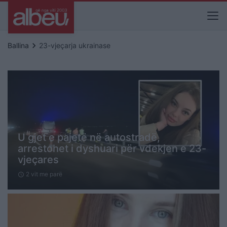
keyboard_arrow_right
Ballina
23-vjeçarja ukrainase
U gjet e pajetë në autostradë,
arrestohet i dyshuari për vdekjen e 23-
vjeçares
2 vit me parë
schedule