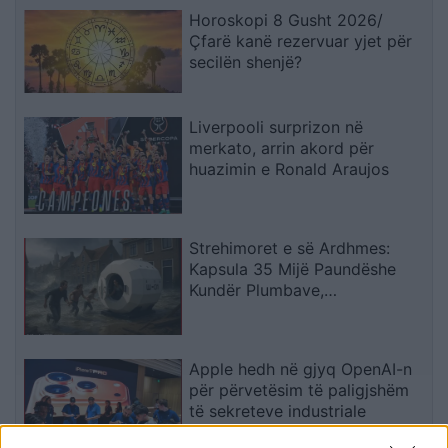
Horoskopi 8 Gusht 2026/
Çfarë kanë rezervuar yjet për
secilën shenjë?
Liverpooli surprizon në
merkato, arrin akord për
huazimin e Ronald Araujos
Strehimoret e së Ardhmes:
Kapsula 35 Mijë Paundëshe
Kundër Plumbave,
Shpërthimeve dhe Fatkeqësive
Natyrore
Apple hedh në gjyq OpenAI-n
për përvetësim të paligjshëm
të sekreteve industriale