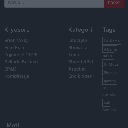
Search
Kryesore
Kategori
Tags
Erion Veliaj
Lifestyle
Edi Rama
Free Esim
Showbiz
Albania
Zgjedhjet 2025
Tech
News
Belinda Balluku
Shëndetësi
Ilir Meta
SPAK
Argetim
Piranjat
Kombëtarja
Enciklopedi
gazeta,
tv,
portale
Sali
Berisha
Moti