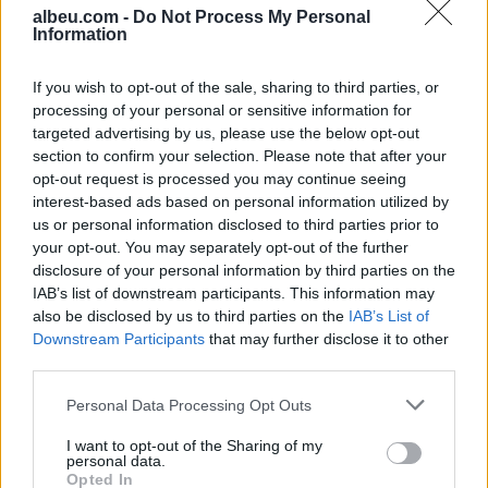
albeu.com -
Do Not Process My Personal
Information
Ndeshja Argjentinë–Egjipt
vendos rekord historik në
If you wish to opt-out of the sale, sharing to third parties, or
Google, kërkimet arrijnë nivele
processing of your personal or sensitive information for
të papara
targeted advertising by us, please use the below opt-out
section to confirm your selection. Please note that after your
Kina zbulon robotë humanoidë
opt-out request is processed you may continue seeing
tepër realistë, të projektuar për
interest-based ads based on personal information utilized by
shoqëri afatgjatë
us or personal information disclosed to third parties prior to
your opt-out. You may separately opt-out of the further
disclosure of your personal information by third parties on the
IAB’s list of downstream participants. This information may
also be disclosed by us to third parties on the
IAB’s List of
Downstream Participants
that may further disclose it to other
third parties.
Personal Data Processing Opt Outs
I want to opt-out of the Sharing of my
personal data.
Opted In