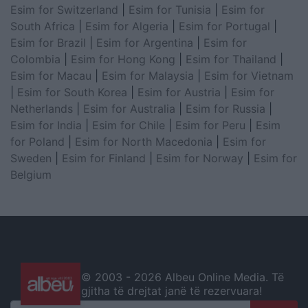
Esim for Switzerland
|
Esim for Tunisia
|
Esim for
South Africa
|
Esim for Algeria
|
Esim for Portugal
|
Esim for Brazil
|
Esim for Argentina
|
Esim for
Colombia
|
Esim for Hong Kong
|
Esim for Thailand
|
Esim for Macau
|
Esim for Malaysia
|
Esim for Vietnam
|
Esim for South Korea
|
Esim for Austria
|
Esim for
Netherlands
|
Esim for Australia
|
Esim for Russia
|
Esim for India
|
Esim for Chile
|
Esim for Peru
|
Esim
for Poland
|
Esim for North Macedonia
|
Esim for
Sweden
|
Esim for Finland
|
Esim for Norway
|
Esim for
Belgium
© 2003 -
2026 Albeu Online Media. Të
gjitha të drejtat janë të rezervuara!