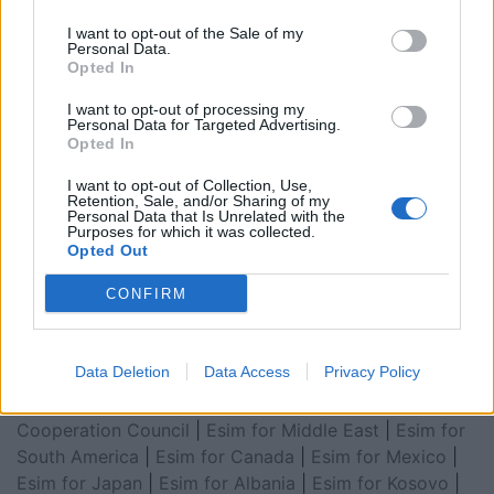
I want to opt-out of the Sale of my
Personal Data.
Opted In
I want to opt-out of processing my
Personal Data for Targeted Advertising.
Opted In
I want to opt-out of Collection, Use,
Retention, Sale, and/or Sharing of my
Personal Data that Is Unrelated with the
Esim for Global
|
Esim for Europe
|
Esim for Caribbean
Purposes for which it was collected.
|
Esim for USA
|
Esim for Italy
|
Esim for Spain
|
Esim
Opted Out
for Turkey
|
Esim for Germany
|
Esim for Greece
|
Esim
CONFIRM
for Asia
|
Esim for World Cup 2026
|
Esim for Saudi
Arabia
|
Esim for Egypt
|
Esim for United Arab
Emirates
|
Esim for Balkans
|
Esim for Morocco
|
Esim
Data Deletion
Data Access
Privacy Policy
for China
|
Esim for United Kingdom
|
Esim for Africa
|
Esim for Latin America
|
Esim for GCC Gulf
Cooperation Council
|
Esim for Middle East
|
Esim for
South America
|
Esim for Canada
|
Esim for Mexico
|
Esim for Japan
|
Esim for Albania
|
Esim for Kosovo
|