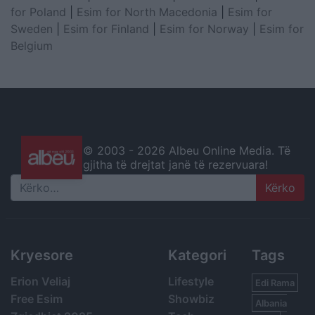
for Poland
|
Esim for North Macedonia
|
Esim for
Sweden
|
Esim for Finland
|
Esim for Norway
|
Esim for
Belgium
© 2003 -
2026 Albeu Online Media. Të
gjitha të drejtat janë të rezervuara!
Search
Kryesore
Kategori
Tags
Erion Veliaj
Lifestyle
Edi Rama
Free Esim
Showbiz
Albania