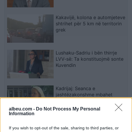
Kakavijë, kolona e automjeteve
shtrihet për 5 km në territorin
grek
Lushaku-Sadriu i bën thirrje
LVV-së: Ta konstituojmë sonte
Kuvendin
Kadrijaj: Seanca e
jashtëzakonshme mbahet
sonte, nënshkrimet janë
siguruar
albeu.com -
Do Not Process My Personal
Information
Zjarret në vend, Ministria e
If you wish to opt-out of the sale, sharing to third parties, or
Mbrojtjes: Nëntë vatra nën