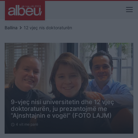
keyboard_arrow_right
Ballina
12 vjeç nis doktoraturën
9-vjeç nisi universitetin dhe 12 vjeç
doktoraturën, ju prezantojmë me
“Ajnshtajnin e vogël” (FOTO LAJM)
4 vit me parë
schedule