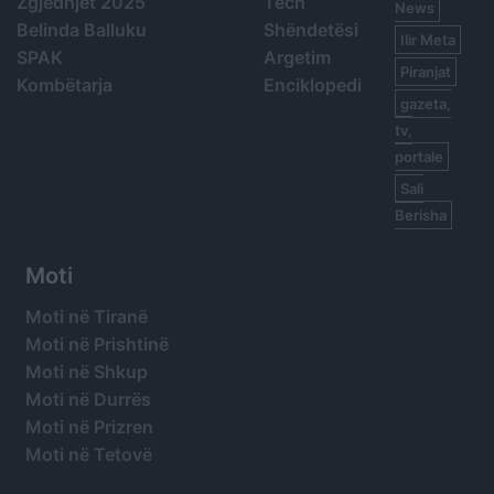
Zgjedhjet 2025
Tech
News
Belinda Balluku
Shëndetësi
Ilir Meta
SPAK
Argetim
Piranjat
Kombëtarja
Enciklopedi
gazeta,
tv,
portale
Sali
Berisha
Moti
Moti në Tiranë
Moti në Prishtinë
Moti në Shkup
Moti në Durrës
Moti në Prizren
Moti në Tetovë