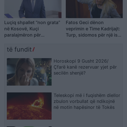
Luçiq shpallet “non grata”
Fatos Geci dënon
në Kosovë, Kuçi
veprimin e Time Kadrijajt:
paralajmëron për
Turp, sidomos për një ish-
avancimin e ndikimit serb
pjesëtare të UÇK-së
të fundit
Horoskopi 9 Gusht 2026/
Çfarë kanë rezervuar yjet për
secilën shenjë?
Teleskopi më i fuqishëm diellor
zbulon vorbullat që ndikojnë
në motin hapësinor të Tokës