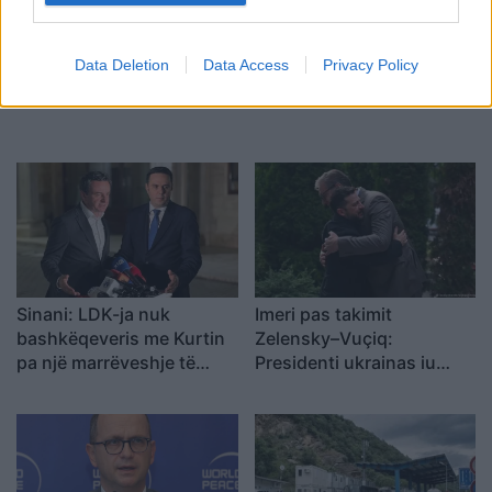
Data Deletion
Data Access
Privacy Policy
Sinani: LDK-ja nuk
Imeri pas takimit
bashkëqeveris me Kurtin
Zelensky–Vuçiq:
pa një marrëveshje të
Presidenti ukrainas iu
plotë
afrua “hijes së Putinit” në
Ballkan