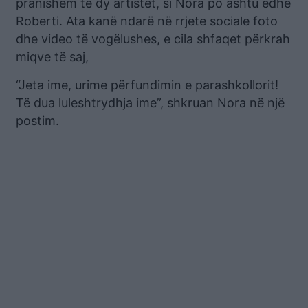
pranishëm të dy artistët, si Nora po ashtu edhe
Roberti. Ata kanë ndarë në rrjete sociale foto
dhe video të vogëlushes, e cila shfaqet përkrah
miqve të saj,
“Jeta ime, urime përfundimin e parashkollorit!
Të dua luleshtrydhja ime”, shkruan Nora në një
postim.