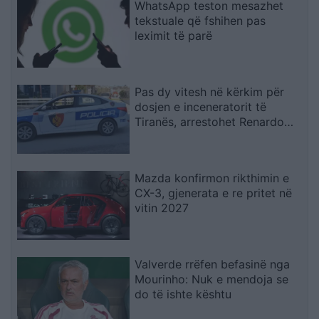
WhatsApp teston mesazhet
tekstuale që fshihen pas
leximit të parë
Pas dy vitesh në kërkim për
dosjen e inceneratorit të
Tiranës, arrestohet Renardo
Nallbani në Palasë
Mazda konfirmon rikthimin e
CX-3, gjenerata e re pritet në
vitin 2027
Valverde rrëfen befasinë nga
Mourinho: Nuk e mendoja se
do të ishte kështu