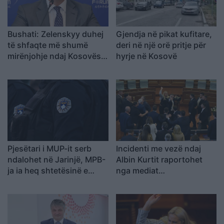
Bushati: Zelenskyy duhej
Gjendja në pikat kufitare,
të shfaqte më shumë
deri në një orë pritje për
mirënjohje ndaj Kosovës
hyrje në Kosovë
për përkrahjen e Ukrainës
Pjesëtari i MUP-it serb
Incidenti me vezë ndaj
ndalohet në Jarinjë, MPB-
Albin Kurtit raportohet
ja ia heq shtetësinë e
nga mediat
Kosovës
ndërkombëtare