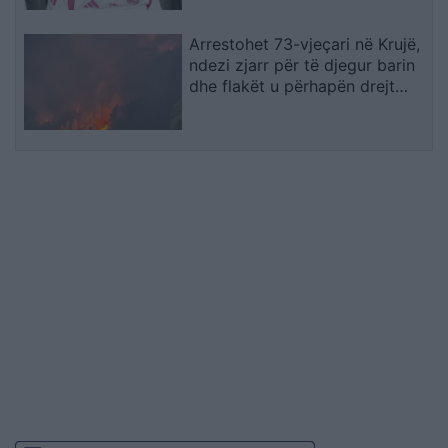
Arrestohet 73-vjeçari në Krujë,
ndezi zjarr për të djegur barin
dhe flakët u përhapën drejt
malit