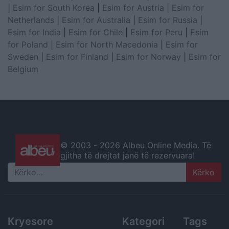
|
Esim for South Korea
|
Esim for Austria
|
Esim for
Netherlands
|
Esim for Australia
|
Esim for Russia
|
Esim for India
|
Esim for Chile
|
Esim for Peru
|
Esim
for Poland
|
Esim for North Macedonia
|
Esim for
Sweden
|
Esim for Finland
|
Esim for Norway
|
Esim for
Belgium
© 2003 -
2026 Albeu Online Media. Të
gjitha të drejtat janë të rezervuara!
Search
Kryesore
Kategori
Tags