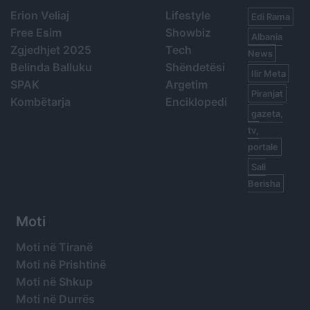
Erion Veliaj
Lifestyle
Edi Rama
Free Esim
Showbiz
Albania
Zgjedhjet 2025
Tech
News
Belinda Balluku
Shëndetësi
Ilir Meta
SPAK
Argetim
Piranjat
Kombëtarja
Enciklopedi
gazeta,
tv,
portale
Sali
Berisha
Moti
Moti në Tiranë
Moti në Prishtinë
Moti në Shkup
Moti në Durrës