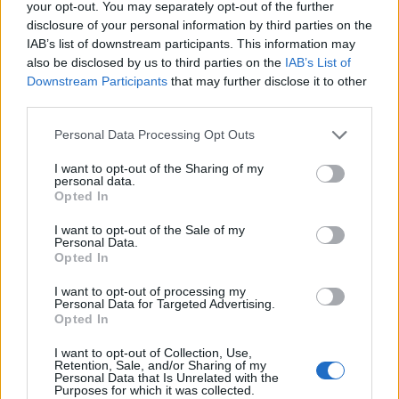
pasigurtë për të ardhmen
momentin as Zidane as
your opt-out. You may separately opt-out of the further
e marokenit
Perez nuk më kanë uruar
disclosure of your personal information by third parties on the
IAB’s list of downstream participants. This information may
also be disclosed by us to third parties on the
IAB’s List of
Downstream Participants
that may further disclose it to other
third parties.
Personal Data Processing Opt Outs
Lukaku falënderon
Conten: Ju më keni bërë
I want to opt-out of the Sharing of my
më të fortë, ju kam shumë
personal data.
borxh
Opted In
I want to opt-out of the Sale of my
Personal Data.
Opted In
I want to opt-out of processing my
Personal Data for Targeted Advertising.
Opted In
I want to opt-out of Collection, Use,
Retention, Sale, and/or Sharing of my
Personal Data that Is Unrelated with the
Purposes for which it was collected.