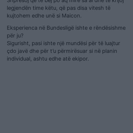
Shpresoj që të bëj po aq mirë sa ai dhe të krijoj
legjendën time këtu, që pas disa vitesh të
kujtohem edhe unë si Maicon.
Eksperienca në Bundesligë ishte e rëndësishme
për ju?
Sigurisht, pasi ishte një mundësi për të luajtur
çdo javë dhe për t’u përmirësuar si në planin
individual, ashtu edhe atë ekipor.