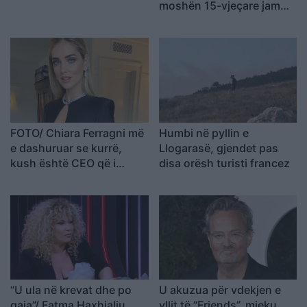
moshën 15-vjeçare jam…
FOTO/ Chiara Ferragni më
Humbi në pyllin e
e dashuruar se kurrë,
Llogarasë, gjendet pas
kush është CEO që i
disa orësh turisti francez
rrëmbeu zemrën pas
ndarjes
“U ula në krevat dhe po
U akuzua për vdekjen e
qaja”/ Fatma Haxhialiu
yllit të “Friends”, mjeku