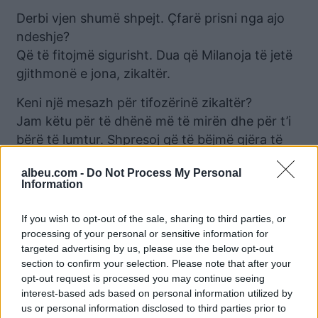
Derbi vjen shumë shpejt. Çfarë prisni nga ajo
ndeshje?
Që të fitojmë sigurisht. Dua që Milanoja të jetë
gjithmonë e jona, zikaltër.
Keni një mesazh për tifozërinë zikaltër?
Jam këtu për të dhënë më të mirën dhe për t’i
bërë të lumtur. Shpresoj që të bëjmë gjëra të
mëdha së bashku dhe të fitojmë tituj.
albeu.com -
Do Not Process My Personal
Information
Lajme të ngjashme:
If you wish to opt-out of the sale, sharing to third parties, or
processing of your personal or sensitive information for
targeted advertising by us, please use the below opt-out
section to confirm your selection. Please note that after your
opt-out request is processed you may continue seeing
interest-based ads based on personal information utilized by
Agjenti i Hakimit “tremb”
U shpall kampion me
us or personal information disclosed to third parties prior to
Interin, shfaqet i
Interin, Hakimi: Për