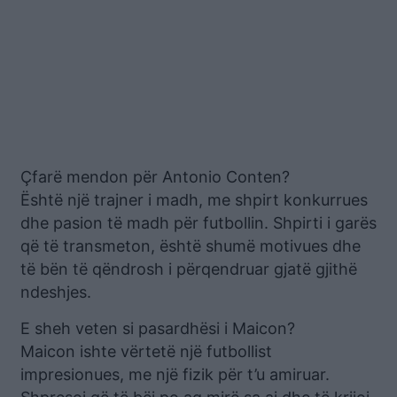
Çfarë mendon për Antonio Conten?
Është një trajner i madh, me shpirt konkurrues
dhe pasion të madh për futbollin. Shpirti i garës
që të transmeton, është shumë motivues dhe
të bën të qëndrosh i përqendruar gjatë gjithë
ndeshjes.
E sheh veten si pasardhësi i Maicon?
Maicon ishte vërtetë një futbollist
impresionues, me një fizik për t’u amiruar.