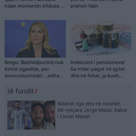
ndan momentin sfidues të
pranon fajin
shtatzënisë
Bregu: Bashkëpunimi nuk
Indeksimi i pensioneve/
është zgjedhje, por
Sa rriten pagat në qytet
domosdoshmëri …edhe
dhe në fshat, ja kush
për brezat e ardhshëm!
përfiton
të fundit
Ndahet nga jeta në moshën
68-vjeçare Jorge Messi, babai
i Lionel Messit