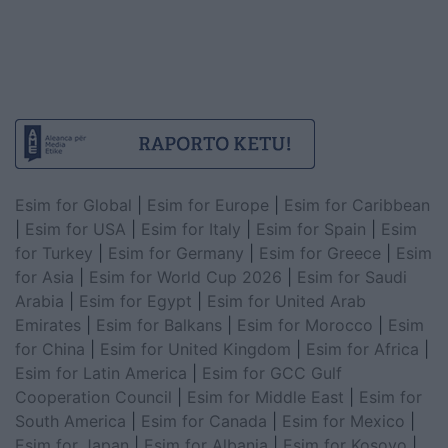
Esim for Global
|
Esim for Europe
|
Esim for Caribbean
|
Esim for USA
|
Esim for Italy
|
Esim for Spain
|
Esim
for Turkey
|
Esim for Germany
|
Esim for Greece
|
Esim
for Asia
|
Esim for World Cup 2026
|
Esim for Saudi
Arabia
|
Esim for Egypt
|
Esim for United Arab
Emirates
|
Esim for Balkans
|
Esim for Morocco
|
Esim
for China
|
Esim for United Kingdom
|
Esim for Africa
|
Esim for Latin America
|
Esim for GCC Gulf
Cooperation Council
|
Esim for Middle East
|
Esim for
South America
|
Esim for Canada
|
Esim for Mexico
|
Esim for Japan
|
Esim for Albania
|
Esim for Kosovo
|