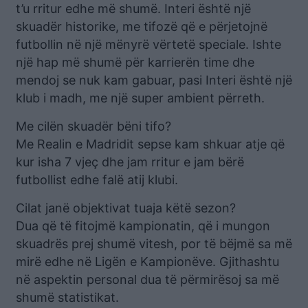
t’u rritur edhe më shumë. Interi është një
skuadër historike, me tifozë që e përjetojnë
futbollin në një mënyrë vërtetë speciale. Ishte
një hap më shumë për karrierën time dhe
mendoj se nuk kam gabuar, pasi Interi është një
klub i madh, me një super ambient përreth.
Me cilën skuadër bëni tifo?
Me Realin e Madridit sepse kam shkuar atje që
kur isha 7 vjeç dhe jam rritur e jam bërë
futbollist edhe falë atij klubi.
Cilat janë objektivat tuaja këtë sezon?
Dua që të fitojmë kampionatin, që i mungon
skuadrës prej shumë vitesh, por të bëjmë sa më
mirë edhe në Ligën e Kampionëve. Gjithashtu
në aspektin personal dua të përmirësoj sa më
shumë statistikat.