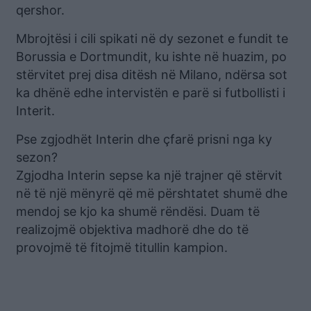
qershor.
Mbrojtësi i cili spikati në dy sezonet e fundit te
Borussia e Dortmundit, ku ishte në huazim, po
stërvitet prej disa ditësh në Milano, ndërsa sot
ka dhënë edhe intervistën e parë si futbollisti i
Interit.
Pse zgjodhët Interin dhe çfarë prisni nga ky
sezon?
Zgjodha Interin sepse ka një trajner që stërvit
në të një mënyrë që më përshtatet shumë dhe
mendoj se kjo ka shumë rëndësi. Duam të
realizojmë objektiva madhorë dhe do të
provojmë të fitojmë titullin kampion.