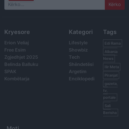
Search
Kryesore
Kategori
Tags
Erion Veliaj
Lifestyle
Edi Rama
Free Esim
Showbiz
Albania
Zgjedhjet 2025
Tech
News
Belinda Balluku
Shëndetësi
Ilir Meta
SPAK
Argetim
Piranjat
Kombëtarja
Enciklopedi
gazeta,
tv,
portale
Sali
Berisha
Moti