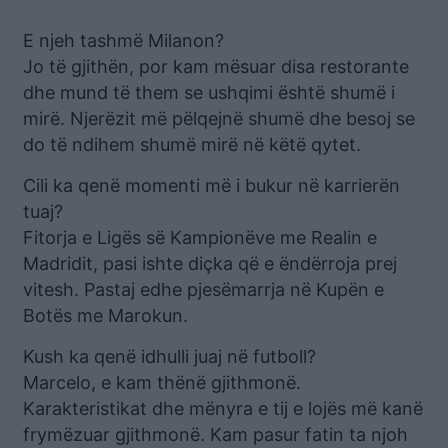
E njeh tashmë Milanon?
Jo të gjithën, por kam mësuar disa restorante
dhe mund të them se ushqimi është shumë i
mirë. Njerëzit më pëlqejnë shumë dhe besoj se
do të ndihem shumë mirë në këtë qytet.
Cili ka qenë momenti më i bukur në karrierën
tuaj?
Fitorja e Ligës së Kampionëve me Realin e
Madridit, pasi ishte diçka që e ëndërroja prej
vitesh. Pastaj edhe pjesëmarrja në Kupën e
Botës me Marokun.
Kush ka qenë idhulli juaj në futboll?
Marcelo, e kam thënë gjithmonë.
Karakteristikat dhe mënyra e tij e lojës më kanë
frymëzuar gjithmonë. Kam pasur fatin ta njoh