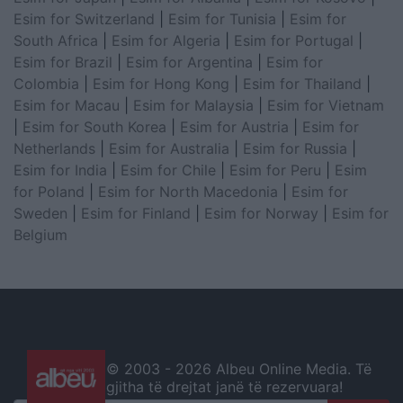
Esim for Switzerland
|
Esim for Tunisia
|
Esim for
South Africa
|
Esim for Algeria
|
Esim for Portugal
|
Esim for Brazil
|
Esim for Argentina
|
Esim for
Colombia
|
Esim for Hong Kong
|
Esim for Thailand
|
Esim for Macau
|
Esim for Malaysia
|
Esim for Vietnam
|
Esim for South Korea
|
Esim for Austria
|
Esim for
Netherlands
|
Esim for Australia
|
Esim for Russia
|
Esim for India
|
Esim for Chile
|
Esim for Peru
|
Esim
for Poland
|
Esim for North Macedonia
|
Esim for
Sweden
|
Esim for Finland
|
Esim for Norway
|
Esim for
Belgium
© 2003 -
2026 Albeu Online Media. Të
gjitha të drejtat janë të rezervuara!