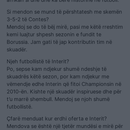
Si mendon se mund të përshtatesh me skemën
3-5-2 të Contes?
Mendoj se do të bëj mirë, pasi me këtë rreshtim
kemi luajtur shpesh sezonin e fundit te
Borussia. Jam gati të jap kontributin tim në
skuadër.
Njeh futbollistë të Interit?
Po, sepse kam ndjekur shumë ndeshje të
skuadrës këtë sezon, por kam ndjekur me
vëmendje edhe Interin që fitoi Championsin në
2010-ën. Kishte një skuadër inspiruese dhe për
t’u marrë shembull. Mendoj se njoh shumë
futbollistë.
Çfarë menduat kur erdhi oferta e Interit?
Mendova se është një tjetër mundësi e mirë për