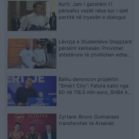
Kurti: Jam i gatshëm t’i
përballoj vezët nëse kjo i sjell
partitë në tryezën e dialogut
Lëvizja e Studentëve Shqiptarë
përsërit kërkesën: Provimet
shtetërore të zhvillohen edhe
në gjuhën shqipe
Balliu denoncon projektin
“Smart City”: Fatura kaloi nga
60 në 118.5 mln euro, SHBA ka
ngritur shqetësime për Presight
AI dhe lidhjet e dyshuara me
Kinën
Zyrtare: Bruno Guimaraes
transferohet te Arsenali