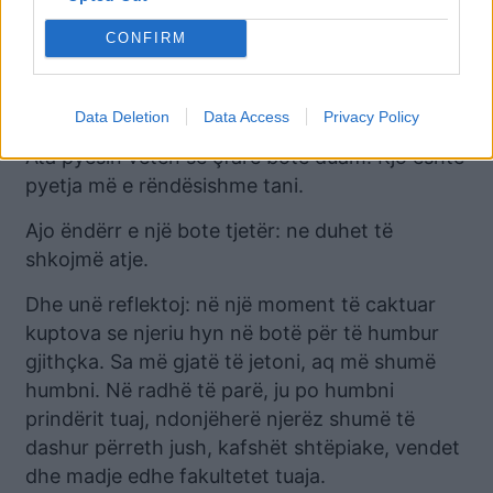
Krijuesit, artistët, shkencëtarët, të gjithë të
CONFIRM
rinjtë, shumë gra, po e konsiderojnë një normë
të re. Ata nuk duan të kthehen në atë që ishte
normale.
Data Deletion
Data Access
Privacy Policy
Ata pyesin veten se çfarë botë duam. Kjo është
pyetja më e rëndësishme tani.
Ajo ëndërr e një bote tjetër: ne duhet të
shkojmë atje.
Dhe unë reflektoj: në një moment të caktuar
kuptova se njeriu hyn në botë për të humbur
gjithçka. Sa më gjatë të jetoni, aq më shumë
humbni. Në radhë të parë, ju po humbni
prindërit tuaj, ndonjëherë njerëz shumë të
dashur përreth jush, kafshët shtëpiake, vendet
dhe madje edhe fakultetet tuaja.