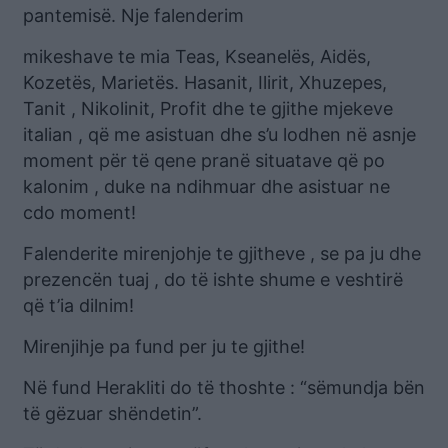
pantemisë. Nje falenderim
mikeshave te mia Teas, Kseanelës, Aidës,
Kozetës, Marietës. Hasanit, Ilirit, Xhuzepes,
Tanit , Nikolinit, Profit dhe te gjithe mjekeve
italian , që me asistuan dhe s’u lodhen në asnje
moment për të qene pranë situatave që po
kalonim , duke na ndihmuar dhe asistuar ne
cdo moment!
Falenderite mirenjohje te gjitheve , se pa ju dhe
prezencën tuaj , do të ishte shume e veshtirë
që t’ia dilnim!
Mirenjihje pa fund per ju te gjithe!
Në fund Herakliti do të thoshte : “sëmundja bën
të gëzuar shëndetin”.