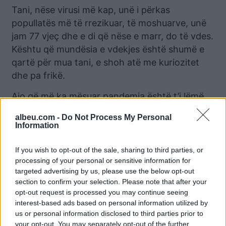
Tani, nëse virusi më kap, unë i përkas
popullatës më të rrezikuar, të moshuarve, unë
jam 77 vjeç dhe e di që nëse e marr, do të vdes.
Kështu që mundësia e vdekjes është shumë e
qartë për mua tani, e shoh atë me kuriozitet
dhe pa frikë.
Ajo që më ka mësuar pandemia është t’i lëmë
gjërat, të kuptojnë se sa pak më duhen.
albeu.com -
Do Not Process My Personal
Information
Nuk kam nevojë për të blerë, nuk kam nevojë
për më shumë rroba, nuk kam nevojë të shkoj
If you wish to opt-out of the sale, sharing to third parties, or
diku apo të udhëtoj. Unë mendoj se kam
processing of your personal or sensitive information for
shumë. Shikoj përreth dhe pyes veten pse e
targeted advertising by us, please use the below opt-out
gjithë kjo. Pse më duhen më shumë se dy
section to confirm your selection. Please note that after your
opt-out request is processed you may continue seeing
pjata?
interest-based ads based on personal information utilized by
us or personal information disclosed to third parties prior to
Kështu që zbuloni se kush janë miqtë e vërtetë
your opt-out. You may separately opt-out of the further