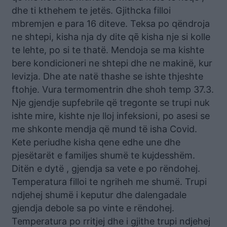
dhe ti kthehem te jetës. Gjithcka filloi
mbremjen e para 16 diteve. Teksa po qëndroja
ne shtepi, kisha nja dy dite qē kisha nje si kolle
te lehte, po si te thatë. Mendoja se ma kishte
bere kondicioneri ne shtepi dhe ne makinë, kur
levizja. Dhe ate natë thashe se ishte thjeshte
ftohje. Vura termomentrin dhe shoh temp 37.3.
Nje gjendje supfebrile që tregonte se trupi nuk
ishte mire, kishte nje lloj infeksioni, po asesi se
me shkonte mendja që mund të isha Covid.
Kete periudhe kisha qene edhe une dhe
pjesëtarët e familjes shumë te kujdesshëm.
Ditën e dytë , gjendja sa vete e po rëndohej.
Temperatura filloi te ngriheh me shumë. Trupi
ndjehej shumë i keputur dhe dalengadale
gjendja debole sa po vinte e rëndohej.
Temperatura po rritjej dhe i gjithe trupi ndjehej