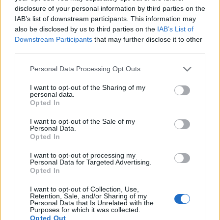
dhe njerëzit me të cilët dua të jem.
disclosure of your personal information by third parties on the
IAB’s list of downstream participants. This information may
Ëhatfarë mendoni se pandemia na mëson të
also be disclosed by us to third parties on the
IAB’s List of
gjithëve?
Downstream Participants
that may further disclose it to other
third parties.
Ai po na mëson përparësitë dhe na tregon një
realitet. Realiteti i pabarazisë. Si disa njerëz e
Personal Data Processing Opt Outs
kalojnë pandeminë në një jaht në Karaibe dhe
I want to opt-out of the Sharing of my
njerëz të tjerë vdesin nga uria deri në vdekje.
personal data.
Opted In
Ai gjithashtu na mësoi që ne jemi një familje.
I want to opt-out of the Sale of my
Personal Data.
Çfarë ndodh me një qenie njerëzore në Wuhan,
Opted In
ndodh me planetin, ndodh për të gjithë ne. Nuk
I want to opt-out of processing my
ka asnjë ide të tillë fisnore që ne jemi të ndarë
Personal Data for Targeted Advertising.
Opted In
nga grupi dhe se ne mund ta mbrojmë grupin
ndërsa pjesa tjetër e njerëzve nuk u intereson.
I want to opt-out of Collection, Use,
Retention, Sale, and/or Sharing of my
Nuk ka mure, nuk ka mure që mund të veçojnë
Personal Data that Is Unrelated with the
Purposes for which it was collected.
njerëzit.
Opted Out