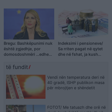
shtatzënisë
Bregu: Bashkëpunimi nuk
Indeksimi i pensioneve/
është zgjedhje, por
Sa rriten pagat në qytet
domosdoshmëri …edhe
dhe në fshat, ja kush
për brezat e ardhshëm!
përfiton
të fundit
Vendi nën temperatura deri në
40 gradë, ISHP publikon masa
për mbrojtjen e shëndetit
FOTOT/ Me tatuazh dhe orë në