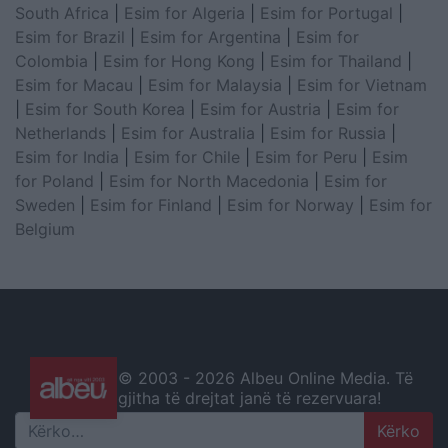
South Africa
|
Esim for Algeria
|
Esim for Portugal
|
Esim for Brazil
|
Esim for Argentina
|
Esim for
Colombia
|
Esim for Hong Kong
|
Esim for Thailand
|
Esim for Macau
|
Esim for Malaysia
|
Esim for Vietnam
|
Esim for South Korea
|
Esim for Austria
|
Esim for
Netherlands
|
Esim for Australia
|
Esim for Russia
|
Esim for India
|
Esim for Chile
|
Esim for Peru
|
Esim
for Poland
|
Esim for North Macedonia
|
Esim for
Sweden
|
Esim for Finland
|
Esim for Norway
|
Esim for
Belgium
© 2003 -
2026 Albeu Online Media. Të
gjitha të drejtat janë të rezervuara!