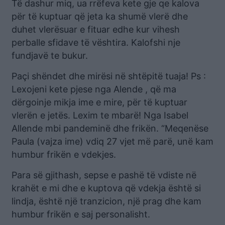
Të dashur miq, ua rrëfeva kete gje qe kalova
për të kuptuar që jeta ka shumë vlerë dhe
duhet vlerësuar e fituar edhe kur vihesh
perballe sfidave të vështira. Kalofshi nje
fundjavë te bukur.
Paçi shëndet dhe mirësi në shtëpitë tuaja! Ps :
Lexojeni kete pjese nga Alende , që ma
dërgoinje mikja ime e mire, për të kuptuar
vlerën e jetës. Lexim te mbarë! Nga Isabel
Allende mbi pandeminë dhe frikën. “Meqenëse
Paula (vajza ime) vdiq 27 vjet më parë, unë kam
humbur frikën e vdekjes.
Para së gjithash, sepse e pashë të vdiste në
krahët e mi dhe e kuptova që vdekja është si
lindja, është një tranzicion, një prag dhe kam
humbur frikën e saj personalisht.