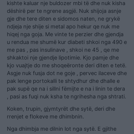
kishte kaluar nje buldozer mbi të dhe nuk kisha
dëshirë per te ngrene asgjë. Nuk shijoja asnje
gje dhe tere diten e sidomos naten, ne grykë
ndjeja nje shije si metal apo hekur qe nuk me
hiqej nga goja. Me vinte te perzier dhe gjendja
u rendua me shumë kur diabeti shkoi nga 490 e
me pas , pas insulinave , shkoi ne 45 , qe me
shkaktoi nje gjendje lipotimie. Kjo pamje dhe
kjo vuajtje do me shoqeëronte deri diten e tetë.
Asgje nuk fusja dot ne goje , pervec ilaceve dhe
pak lenge portokalli te shtydhur dhe dhalle e
pak supë qe na i sillni fëmijte e na i linin te dera
, pasi as fuqi nuk ksha te ngrihesha nga shtrati.
Koken, trupin, gjymtyrët dhe sytë, deri dhe
rrenjet e flokeve me dhimbnin.
Nga dhimbja me dilnin lot nga sytë. E gjithe