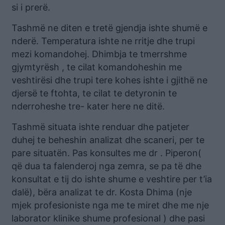
si i prerë.
Tashmë ne diten e tretë gjendja ishte shumë e
nderë. Temperatura ishte ne rritje dhe trupi
mezi komandohej. Dhimbja te tmerrshme
gjymtyrësh , te cilat komandoheshin me
veshtirësi dhe trupi tere kohes ishte i gjithë ne
djersë te ftohta, te cilat te detyronin te
nderroheshe tre- kater here ne ditë.
Tashmë situata ishte renduar dhe patjeter
duhej te beheshin analizat dhe scaneri, per te
pare situatën. Pas konsultes me dr . Piperon(
që dua ta falenderoj nga zemra, se pa të dhe
konsultat e tij do ishte shume e veshtire per t’ia
dalë), bëra analizat te dr. Kosta Dhima (nje
mjek profesioniste nga me te miret dhe me nje
laborator klinike shume profesional ) dhe pasi