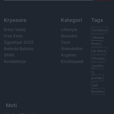
Search
Kryesore
Kategori
Tags
Erion Veliaj
Lifestyle
Edi Rama
Free Esim
Showbiz
Albania
Zgjedhjet 2025
Tech
News
Belinda Balluku
Shëndetësi
Ilir Meta
SPAK
Argetim
Piranjat
Kombëtarja
Enciklopedi
gazeta,
tv,
portale
Sali
Berisha
Moti