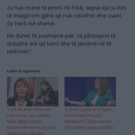
Ju nuk mund të jetoni në frikë, sepse kjo ju bën
të imagjinoni gjëra që nuk ndodhin dhe vuani
dy herë më shumë.
Ne duhet të pushojmë pak, të përpiqemi të
shijojmë atë që kemi dhe të jetojmë në të
tashmen”.
Lajme të ngjashme:
“Unë në jetën time nuk
“I donin gratë të vi*gjëra”,
kam hequr as vetullat”,
Nora Malaj flet për
Nora Malaj tregon
diktaturën: Edhe raporti
këndvështrimin e saj mbi
intim bëhej sipas traditës
ndërhyrjet plastike