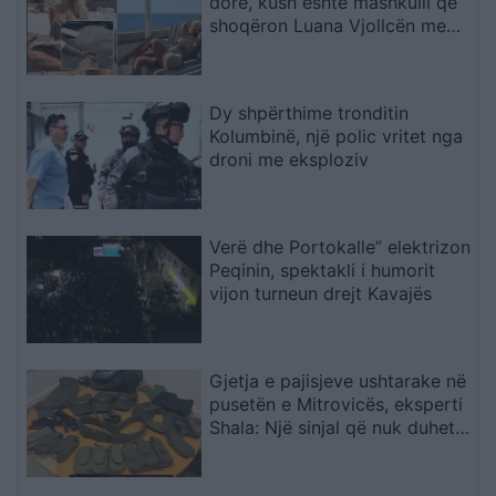
dorë, kush është mashkulli që
shoqëron Luana Vjollcën me
pushime?!
Dy shpërthime tronditin
Kolumbinë, një polic vritet nga
droni me eksploziv
Verë dhe Portokalle” elektrizon
Peqinin, spektakli i humorit
vijon turneun drejt Kavajës
Gjetja e pajisjeve ushtarake në
pusetën e Mitrovicës, eksperti
Shala: Një sinjal që nuk duhet
trajtuar i shkëputur