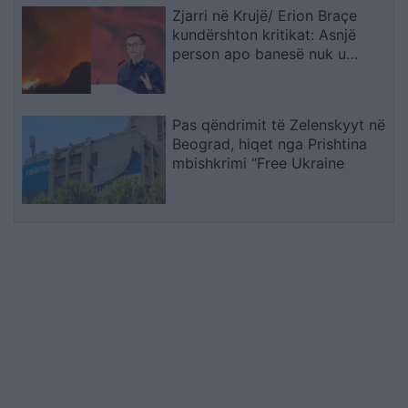
Zjarri në Krujë/ Erion Braçe
kundërshton kritikat: Asnjë
person apo banesë nuk u
dëmtua, cinizëm të thuash se
4.2 milionë euro do ta shuanin
menjëherë
Pas qëndrimit të Zelenskyyt në
Beograd, hiqet nga Prishtina
mbishkrimi “Free Ukraine