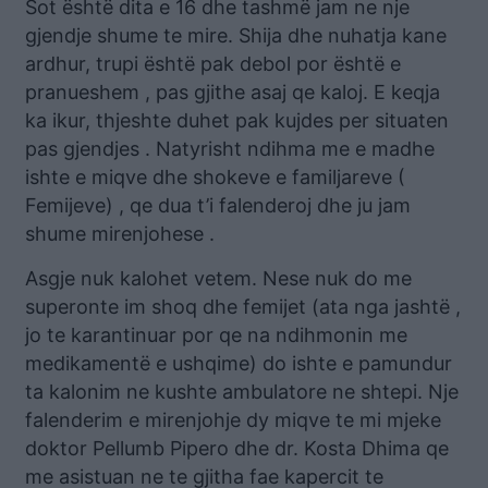
Sot është dita e 16 dhe tashmë jam ne nje
gjendje shume te mire. Shija dhe nuhatja kane
ardhur, trupi është pak debol por është e
pranueshem , pas gjithe asaj qe kaloj. E keqja
ka ikur, thjeshte duhet pak kujdes per situaten
pas gjendjes . Natyrisht ndihma me e madhe
ishte e miqve dhe shokeve e familjareve (
Femijeve) , qe dua t’i falenderoj dhe ju jam
shume mirenjohese .
Asgje nuk kalohet vetem. Nese nuk do me
superonte im shoq dhe femijet (ata nga jashtë ,
jo te karantinuar por qe na ndihmonin me
medikamentë e ushqime) do ishte e pamundur
ta kalonim ne kushte ambulatore ne shtepi. Nje
falenderim e mirenjohje dy miqve te mi mjeke
doktor Pellumb Pipero dhe dr. Kosta Dhima qe
me asistuan ne te gjitha fae kapercit te