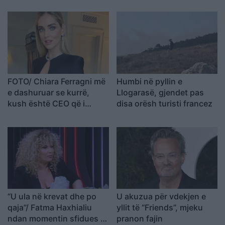
FOTO/ Chiara Ferragni më
Humbi në pyllin e
e dashuruar se kurrë,
Llogarasë, gjendet pas
kush është CEO që i
disa orësh turisti francez
rrëmbeu zemrën pas
ndarjes
“U ula në krevat dhe po
U akuzua për vdekjen e
qaja”/ Fatma Haxhialiu
yllit të “Friends”, mjeku
ndan momentin sfidues të
pranon fajin