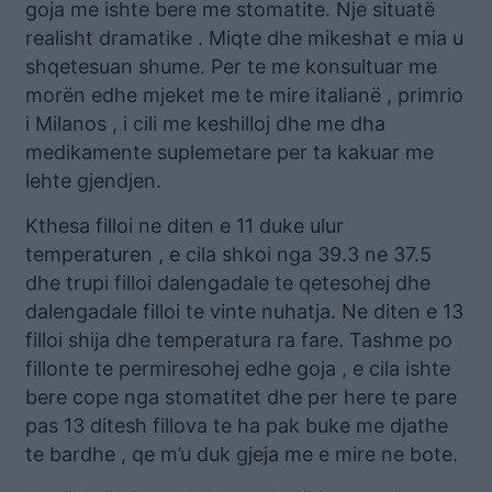
goja me ishte bere me stomatite. Nje situatë
realisht dramatike . Miqte dhe mikeshat e mia u
shqetesuan shume. Per te me konsultuar me
morën edhe mjeket me te mire italianë , primrio
i Milanos , i cili me keshilloj dhe me dha
medikamente suplemetare per ta kakuar me
lehte gjendjen.
Kthesa filloi ne diten e 11 duke ulur
temperaturen , e cila shkoi nga 39.3 ne 37.5
dhe trupi filloi dalengadale te qetesohej dhe
dalengadale filloi te vinte nuhatja. Ne diten e 13
filloi shija dhe temperatura ra fare. Tashme po
fillonte te permiresohej edhe goja , e cila ishte
bere cope nga stomatitet dhe per here te pare
pas 13 ditesh fillova te ha pak buke me djathe
te bardhe , qe m’u duk gjeja me e mire ne bote.