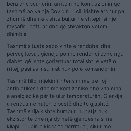
bera dhe scanerin, arritem ne konkluzionin që
tashmë po kaloja Covidin , i cili kishte ardhur pa
zhurmë dhe na kishte bujtur ne shtepi, si nje
mysafir i paftuar dhe qe shkakton vetem
dhimbje.
Tashmë situata sapo vinte e rendohej dhe
perveç kesaj, gjendja po me rëndohej edhe nga
diabeti qē ishte çorientuar totalisht, e vetëm
rritej, pasi as insulinat nuk po e komandonin.
Tashmë filloj mjekimi intensim me tre lloj
antibiotikësh dhe me kortizonike dhe vitamina
e analgjezikë për të ulur temperaturën. Gjendja
u rendua ne naten e pestë dhe te gjashtë.
Tashmë shija kishte humbur, nuhatja nuk
ekzistonte dhe nja dy netë gjendesha si ne
kllapi. Trupin e kisha te dërrmuar, sikur me