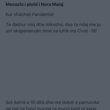
Mesazhi i plotë i Nora Malaj
Kur sfidohet Pandemia!
Te dashur miq dhe mikesha, dua te ndaj me ju
sot eksperiencën time ne luftë me Civid -19!
Sot është e 16 ditë dhe me duket e pamundur
qe më ne fund munda ta mund ketë te keqe ,