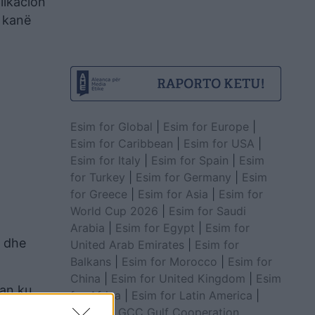
likacion
e kanë
Esim for Global
|
Esim for Europe
|
Esim for Caribbean
|
Esim for USA
|
Esim for Italy
|
Esim for Spain
|
Esim
for Turkey
|
Esim for Germany
|
Esim
for Greece
|
Esim for Asia
|
Esim for
World Cup 2026
|
Esim for Saudi
Arabia
|
Esim for Egypt
|
Esim for
s dhe
United Arab Emirates
|
Esim for
Balkans
|
Esim for Morocco
|
Esim for
China
|
Esim for United Kingdom
|
Esim
tan ku
for Africa
|
Esim for Latin America
|
Esim for GCC Gulf Cooperation