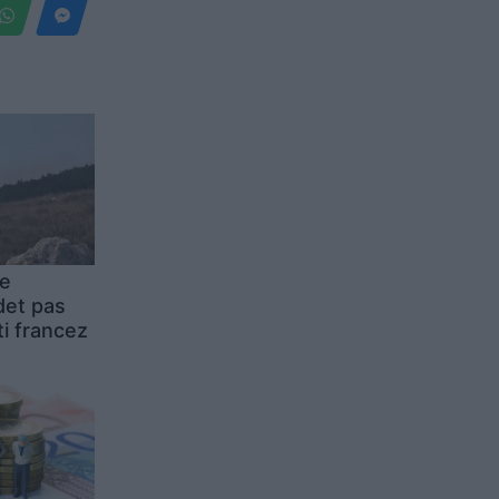
 e
det pas
ti francez