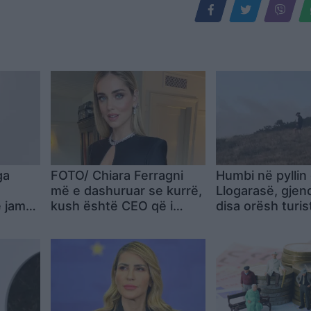
ga
FOTO/ Chiara Ferragni
Humbi në pyllin
më e dashuruar se kurrë,
Llogarasë, gjen
e jam…
kush është CEO që i
disa orësh turis
rrëmbeu zemrën pas
ndarjes