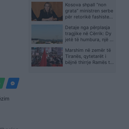
Kosova shpall “non
grata” ministren serbe
për retorikë fashiste, i
ndalohet përjetësisht
Detaje nga përplasja
hyrja në vend
tragjike në Cërrik: Dy
jetë të humbura, një i
plagosur rëndë
Marshim në zemër të
Tiranës, qytetarët i
bëjnë thirrje Ramës të
japë dorëheqjen:
Erdhëm në fund!
ëzim