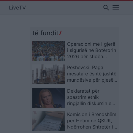
search
LiveTV
të fundit
Operacioni më i gjerë
i sigurisë në Botërorin
2026 për sfidën
Angli-Argjentinë, FIFA
Peshevski: Paga
merr masa drastike
mesatare është jashtë
mundësive për pjesën
më të madhe të të
Deklaratat për
punësuarve
spastrim etnik
ringjallin diskursin e
epokës së
Komision i Brendshëm
Millosheviqit
për Hetim në QKUK,
Ndërrohen Shtretërit e
Dëmtuar në Pediatri