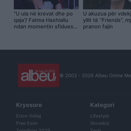
“U ula në krevat dhe po
U akuzua për vdek
qaja”/ Fatma Haxhialiu
yllit të “Friends”, 
ndan momentin sfidues
pranon fajin
të shtatzënisë
© 2003 -
2026 Albeu Online Medi
Kryesore
Kategori
Erion Veliaj
Lifestyle
Free Esim
Showbiz
Zgjedhjet 2025
Tech