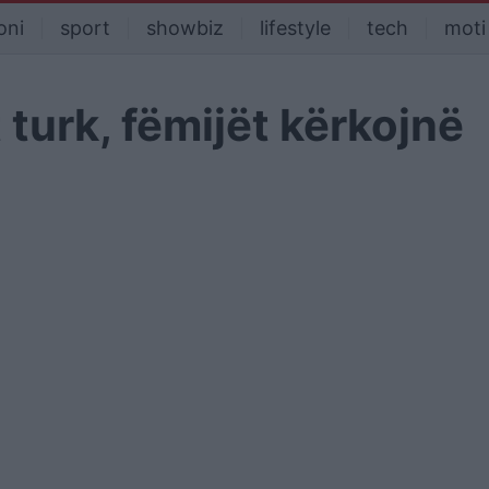
oni
sport
showbiz
lifestyle
tech
moti
 turk, fëmijët kërkojnë