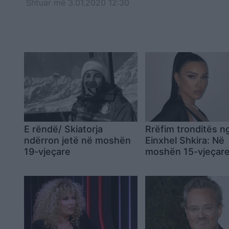
Shtuar
më
3.01.2020 12:30
E rëndë/ Skiatorja
Rrëfim tronditës n
ndërron jetë në moshën
Einxhel Shkira: Në
19-vjeçare
moshën 15-vjeçar