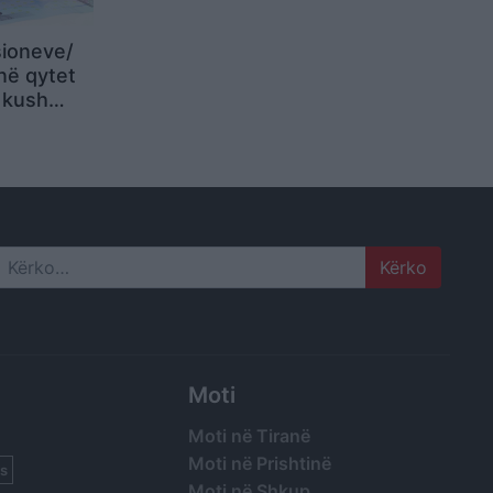
sioneve/
në qytet
Search
Moti
Moti në Tiranë
Moti në Prishtinë
s
Moti në Shkup