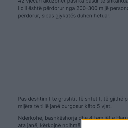
42 vjecari akuzohet pasi ka pasur të shkarkuar
i cili është përdorur nga 200-300 mijë persona
përdorur, sipas gjykatës duhen hetuar.
Pas dështimit të grushtit të shtetit, të gjithë
mijëra të tillë janë burgosur këto 5 vjet.
Ndërkohë, bashkëshorja dhe 4 fëmijët e Harun 
ata janë, kërkojnë ndihmë për shpëtuar babain