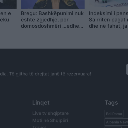
jen e
Bregu: Bashkëpunimi nuk
Indeksimi i pen
mjeku
është zgjedhje, por
Sa rriten pagat 
domosdoshmëri …edhe
dhe në fshat, ja kush
për brezat e ardhshëm!
përfiton
a. Të gjitha të drejtat janë të rezervuara!
Linqet
Tags
Live tv shqiptare
Edi Rama
Moti në Shqipëri
Albania New
Travel