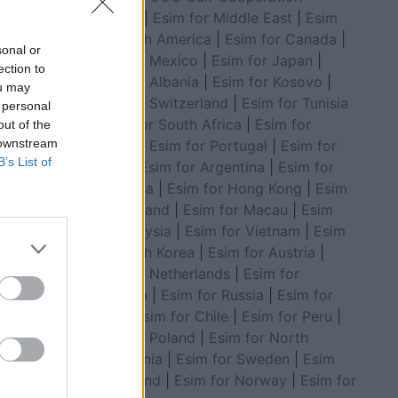
Council
|
Esim for Middle East
|
Esim
Turqi.
for South America
|
Esim for Canada
|
sonal or
Esim for Mexico
|
Esim for Japan
|
ection to
Esim for Albania
|
Esim for Kosovo
|
ou may
Esim for Switzerland
|
Esim for Tunisia
 personal
|
Esim for South Africa
|
Esim for
out of the
 downstream
Algeria
|
Esim for Portugal
|
Esim for
B’s List of
Brazil
|
Esim for Argentina
|
Esim for
Colombia
|
Esim for Hong Kong
|
Esim
for Thailand
|
Esim for Macau
|
Esim
for Malaysia
|
Esim for Vietnam
|
Esim
for South Korea
|
Esim for Austria
|
Esim for Netherlands
|
Esim for
Australia
|
Esim for Russia
|
Esim for
India
|
Esim for Chile
|
Esim for Peru
|
Esim for Poland
|
Esim for North
Macedonia
|
Esim for Sweden
|
Esim
se pse
for Finland
|
Esim for Norway
|
Esim for
ërkuar