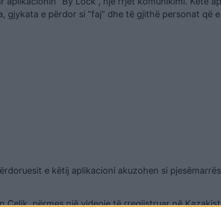
 aplikacionin “By Lock”, një rrjet komunikimi. Këtë ap
, gjykata e përdor si “faj” dhe të gjithë personat që 
 përdoruesit e këtij aplikacioni akuzohen si pjesëmarrë
Çelik, përmes një videoje të rregjistruar në Kazakis
 e tyre.