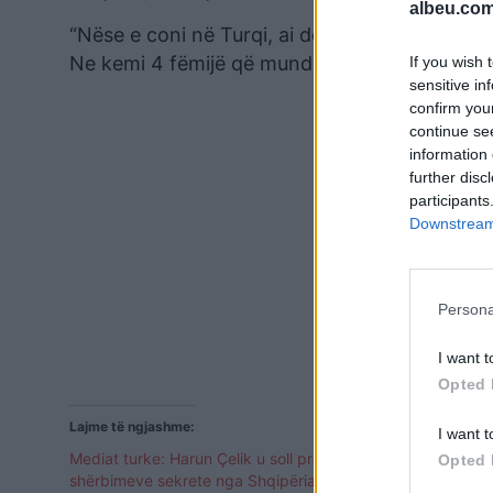
albeu.com
“Nëse e coni në Turqi, ai do të arrestohet dh
Ne kemi 4 fëmijë që mund të humbasin babain 
If you wish 
sensitive in
confirm you
continue se
information 
further disc
participants
Downstream 
Persona
I want t
Opted 
Lajme të ngjashme:
I want t
Mediat turke: Harun Çelik u soll prej
Kush është m
Opted 
shërbimeve sekrete nga Shqipëria
Shqipëri kal