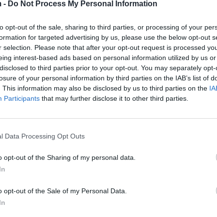
 -
Do Not Process My Personal Information
e ne do ta humbasim atë. Ju lutem, mos e çoni atë në 
e tyre. Ju lutemi, ndihmojeni babain tonë”
to opt-out of the sale, sharing to third parties, or processing of your per
formation for targeted advertising by us, please use the below opt-out s
r selection. Please note that after your opt-out request is processed y
eing interest-based ads based on personal information utilized by us or
disclosed to third parties prior to your opt-out. You may separately opt-
losure of your personal information by third parties on the IAB’s list of
. This information may also be disclosed by us to third parties on the
IA
Participants
that may further disclose it to other third parties.
l Data Processing Opt Outs
o opt-out of the Sharing of my personal data.
In
o opt-out of the Sale of my Personal Data.
ësuesi turk Harun Çelik, në
Policia hesht kur pyetet nga VOA 
In
oi vetëm tranzit
mësuesi turk u dëbua kur kishte k