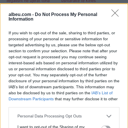
ilegalisht në ujërat tona
ushtarake të Kinës
albeu.com -
Do Not Process My Personal
Information
If you wish to opt-out of the sale, sharing to third parties, or
“Lojërat e luftës”, Kina
processing of your personal or sensitive information for
dëbon një luftëanije
targeted advertising by us, please use the below opt-out
amerikane: Uashingtoni
section to confirm your selection. Please note that after your
po shkakton rreziqe
opt-out request is processed you may continue seeing
sigurie
interest-based ads based on personal information utilized by
us or personal information disclosed to third parties prior to
your opt-out. You may separately opt-out of the further
disclosure of your personal information by third parties on the
IAB’s list of downstream participants. This information may
also be disclosed by us to third parties on the
IAB’s List of
Downstream Participants
that may further disclose it to other
third parties.
Personal Data Processing Opt Outs
I want to opt-out of the Sharing of my