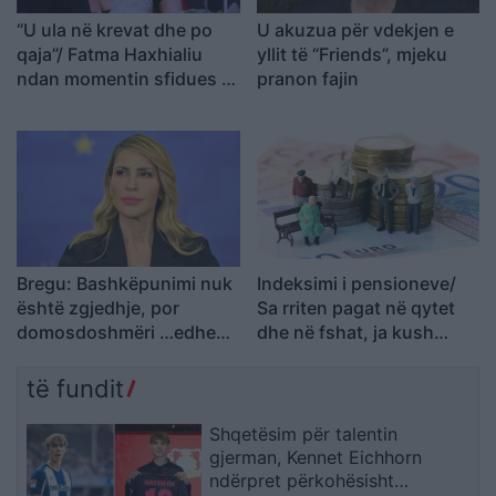
“U ula në krevat dhe po
U akuzua për vdekjen e
qaja”/ Fatma Haxhialiu
yllit të “Friends”, mjeku
ndan momentin sfidues të
pranon fajin
shtatzënisë
Bregu: Bashkëpunimi nuk
Indeksimi i pensioneve/
është zgjedhje, por
Sa rriten pagat në qytet
domosdoshmëri …edhe
dhe në fshat, ja kush
për brezat e ardhshëm!
përfiton
të fundit
Shqetësim për talentin
gjerman, Kennet Eichhorn
ndërpret përkohësisht