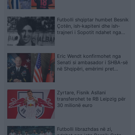
karrierën për arsye
shëndetësore
Futbolli shqiptar humbet Besnik
Çotën, ish-kapiteni dhe ish-
trajneri i Sopotit ndahet nga
jeta në moshën 56-vjeçare
Eric Wendt konfirmohet nga
Senati si ambasador i SHBA-së
në Shqipëri, emërimi pret
firmën e Trump
Zyrtare, Fisnik Asllani
transferohet te RB Leipzig për
30 milionë euro
Futbolli librazhdas në zi,