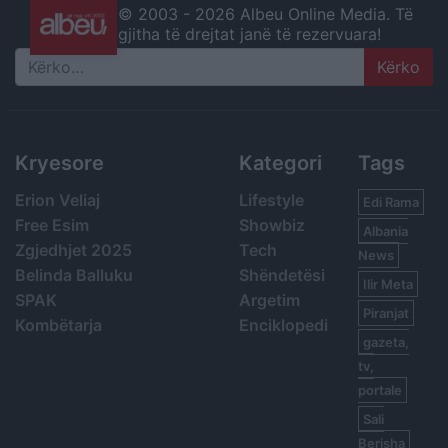
© 2003 -
2026 Albeu Online Media. Të
gjitha të drejtat janë të rezervuara!
Search
Kryesore
Kategori
Tags
Erion Veliaj
Lifestyle
Edi Rama
Free Esim
Showbiz
Albania
Zgjedhjet 2025
Tech
News
Belinda Balluku
Shëndetësi
Ilir Meta
SPAK
Argetim
Piranjat
Kombëtarja
Enciklopedi
gazeta,
tv,
portale
Sali
Berisha