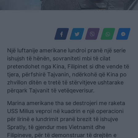
Një luftanije amerikane lundroi pranë një serie
ishujsh të hënën, sovraniteti mbi të cilat
pretendohet nga Kina, Filipinet si dhe vende të
tjera, përfshirë Tajvanin, ndërkohë që Kina po
zhvillon ditën e tretë të stërvitjeve ushtarake
përqark Tajvanit të vetëqeverisur.
Marina amerikane tha se destrojeri me raketa
USS Milius veproi në kuadrin e një operacioni
për lirinë e lundrimit pranë brezit të ishujve
Spratly, të gjendur mes Vietnamit dhe
Filipineve, për të demonstruar të drejtën e