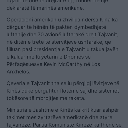
nga liritë dhe të drejtat e tij”, thuhet në një
deklaratë të marinës amerikane.
Operacioni amerikan u zhvillua ndërsa Kina ka
dërguar të hënën të paktën dymbëdhjetë
luftanije dhe 70 avionë luftarakë drejt Tajvanit,
në ditën e tretë të stërvitjeve ushtarake, që
filluan pasi presidentja e Tajvanit u takua javën
e kaluar me Kryetarin e Dhomës së
Përfaqësuesve Kevin McCarthy në Los
Anxhelos.
Qeveria e Tajvanit tha se iu përgjigj lëvizjeve të
Kinës duke përgatitur flotën e saj dhe sistemet
tokësore të mbrojtjes me raketa.
Ministria e Jashtme e Kinës ka kritikuar ashpër
takimet mes zyrtarëve amerikanë dhe atyre
tajvanezë. Partia Komuniste Kineze ka thënë se