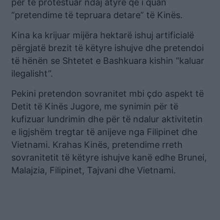
për të protestuar ndaj atyre që i quan
“pretendime të tepruara detare” të Kinës.
Kina ka krijuar mijëra hektarë ishuj artificialë
përgjatë brezit të këtyre ishujve dhe pretendoi
të hënën se Shtetet e Bashkuara kishin “kaluar
ilegalisht”.
Pekini pretendon sovranitet mbi çdo aspekt të
Detit të Kinës Jugore, me synimin për të
kufizuar lundrimin dhe për të ndalur aktivitetin
e ligjshëm tregtar të anijeve nga Filipinet dhe
Vietnami. Krahas Kinës, pretendime rreth
sovranitetit të këtyre ishujve kanë edhe Brunei,
Malajzia, Filipinet, Tajvani dhe Vietnami.