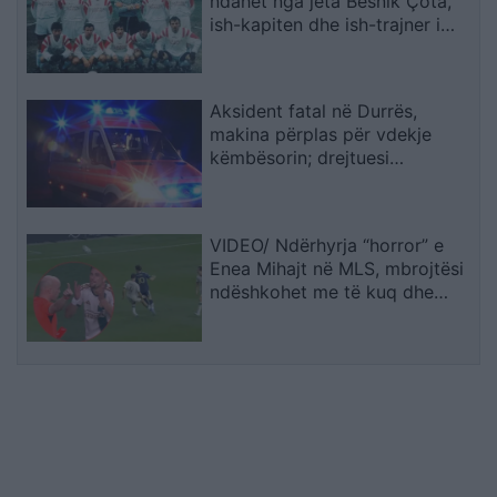
ndahet nga jeta Besnik Çota,
ish-kapiten dhe ish-trajner i
Sopotit
Aksident fatal në Durrës,
makina përplas për vdekje
këmbësorin; drejtuesi
shoqërohet në polici
VIDEO/ Ndërhyrja “horror” e
Enea Mihajt në MLS, mbrojtësi
ndëshkohet me të kuq dhe
gjobë