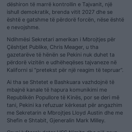
dëshiron të marrë kontrollin e Tajvanit, një
ishull demokratik, brenda vitit 2027 dhe se
është e gatshme të përdorë forcën, nëse është
e nevojshme.
Ndihmësi Sekretari amerikan i Mbrojtjes për
Çështjet Publike, Chris Meager, u tha
gazetarëve të hënën se Pekini nuk duhet ta
përdorë vizitën e udhëheqëses tajvaneze në
Kaliforni si “pretekst për një reagim të tepruar”.
Ai tha se Shtetet e Bashkuara vazhdojnë të
mbajnë kanale të hapura komunikimi me
Republikën Popullore të Kinës, por se deri më
tani, Pekini ka refuzuar kërkesat për angazhim
me Sekretarin e Mbrojtjes Lloyd Austin dhe me
Shefin e Shtabit, Gjeneralin Mark Milley.