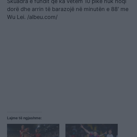
Skuadra e fundit që ka vetëm 10 pikë nuk hoqi
dorë dhe arrin të barazojë në minutën e 88′ me
Wu Lei. /albeu.com/
Lajme të ngjashme: