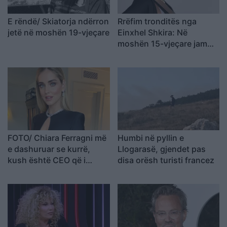
E rëndë/ Skiatorja ndërron
Rrëfim tronditës nga
jetë në moshën 19-vjeçare
Einxhel Shkira: Në
moshën 15-vjeçare jam…
FOTO/ Chiara Ferragni më
Humbi në pyllin e
e dashuruar se kurrë,
Llogarasë, gjendet pas
kush është CEO që i
disa orësh turisti francez
rrëmbeu zemrën pas
ndarjes