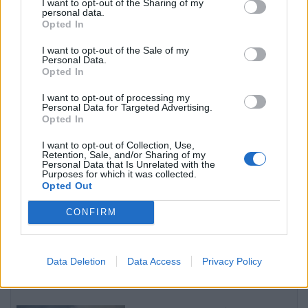
I want to opt-out of the Sharing of my
afrua “hijes së Putinit” në
personal data.
Ballkan
Opted In
I want to opt-out of the Sale of my
Personal Data.
VIDEO/ Ernest Muçi vijon
Opted In
formën pozitive, sulmuesi
shqiptar krijon golin nga një
I want to opt-out of processing my
pozicion i vështirë
Personal Data for Targeted Advertising.
Opted In
Protestuesit vijojnë qëndresën,
I want to opt-out of Collection, Use,
Retention, Sale, and/or Sharing of my
pas fjalimeve nis marshimi në
Personal Data that Is Unrelated with the
Bulevard: “Nesër më shumë!”
Purposes for which it was collected.
Opted Out
CONFIRM
Bushati: Zelenskyy duhej të
shfaqte më shumë mirënjohje
ndaj Kosovës për përkrahjen e
Data Deletion
Data Access
Privacy Policy
Ukrainës