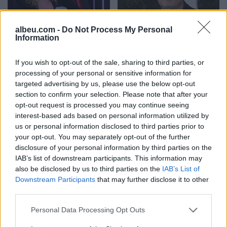
“U ula në krevat dhe po
U akuzua për vdekjen e
albeu.com -
Do Not Process My Personal
qaja”/ Fatma Haxhialiu
yllit të “Friends”, mjeku
Information
ndan momentin sfidues të
pranon fajin
shtatzënisë
If you wish to opt-out of the sale, sharing to third parties, or
processing of your personal or sensitive information for
targeted advertising by us, please use the below opt-out
section to confirm your selection. Please note that after your
opt-out request is processed you may continue seeing
interest-based ads based on personal information utilized by
us or personal information disclosed to third parties prior to
your opt-out. You may separately opt-out of the further
Bregu: Bashkëpunimi nuk
Indeksimi i pensioneve/
disclosure of your personal information by third parties on the
është zgjedhje, por
Sa rriten pagat në qytet
IAB’s list of downstream participants. This information may
domosdoshmëri …edhe
dhe në fshat, ja kush
also be disclosed by us to third parties on the
IAB’s List of
për brezat e ardhshëm!
përfiton
Downstream Participants
that may further disclose it to other
të fundit
third parties.
Personal Data Processing Opt Outs
Imeri pas takimit Zelensky–
Vuçiq: Presidenti ukrainas iu