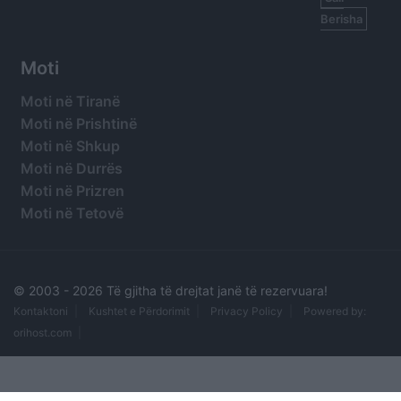
Berisha
Moti
Moti në Tiranë
Moti në Prishtinë
Moti në Shkup
Moti në Durrës
Moti në Prizren
Moti në Tetovë
© 2003 -
2026 Të gjitha të drejtat janë të rezervuara!
Kontaktoni
Kushtet e Përdorimit
Privacy Policy
Powered by:
orihost.com