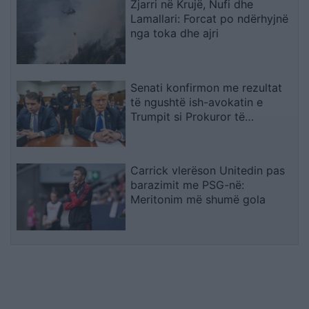
Zjarri në Krujë, Nufi dhe
Lamallari: Forcat po ndërhyjnë
nga toka dhe ajri
Senati konfirmon me rezultat
të ngushtë ish-avokatin e
Trumpit si Prokuror të
Përgjithshëm të SHBA-së
Carrick vlerëson Unitedin pas
barazimit me PSG-në:
Meritonim më shumë gola