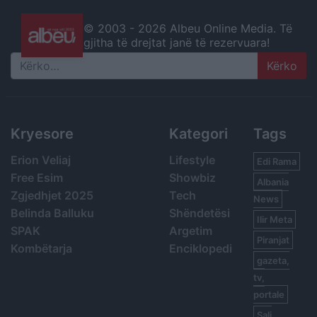
© 2003 -
2026 Albeu Online Media. Të
gjitha të drejtat janë të rezervuara!
Search
Kryesore
Kategori
Tags
Erion Veliaj
Lifestyle
Edi Rama
Free Esim
Showbiz
Albania
Zgjedhjet 2025
Tech
News
Belinda Balluku
Shëndetësi
Ilir Meta
SPAK
Argetim
Piranjat
Kombëtarja
Enciklopedi
gazeta,
tv,
portale
Sali