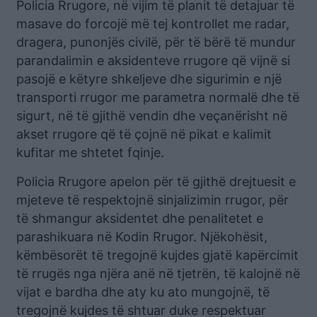
Policia Rrugore, në vijim të planit të detajuar të
masave do forcojë më tej kontrollet me radar,
dragera, punonjës civilë, për të bërë të mundur
parandalimin e aksidenteve rrugore që vijnë si
pasojë e këtyre shkeljeve dhe sigurimin e një
transporti rrugor me parametra normalë dhe të
sigurt, në të gjithë vendin dhe veçanërisht në
akset rrugore që të çojnë në pikat e kalimit
kufitar me shtetet fqinje.
Policia Rrugore apelon për të gjithë drejtuesit e
mjeteve të respektojnë sinjalizimin rrugor, për
të shmangur aksidentet dhe penalitetet e
parashikuara në Kodin Rrugor. Njëkohësit,
këmbësorët të tregojnë kujdes gjatë kapërcimit
të rrugës nga njëra anë në tjetrën, të kalojnë në
vijat e bardha dhe aty ku ato mungojnë, të
tregojnë kujdes të shtuar duke respektuar