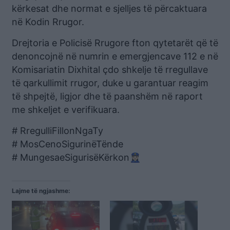
kërkesat dhe normat e sjelljes të përcaktuara
në Kodin Rrugor.
Drejtoria e Policisë Rrugore fton qytetarët që të
denoncojnë në numrin e emergjencave 112 e në
Komisariatin Dixhital çdo shkelje të rregullave
të qarkullimit rrugor, duke u garantuar reagim
të shpejtë, ligjor dhe të paanshëm në raport
me shkeljet e verifikuara.
# RregulliFillonNgaTy
# MosCenoSigurinëTënde
# MungesaeSigurisëKërkon👮🏻‍♀
Lajme të ngjashme: