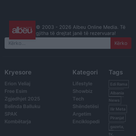
© 2003 -
2026 Albeu Online Media. Të
gjitha të drejtat janë të rezervuara!
Search
Kryesore
Kategori
Tags
Erion Veliaj
Lifestyle
Edi Rama
Free Esim
Showbiz
Albania
Zgjedhjet 2025
Tech
News
Belinda Balluku
Shëndetësi
Ilir Meta
SPAK
Argetim
Piranjat
Kombëtarja
Enciklopedi
gazeta,
tv,