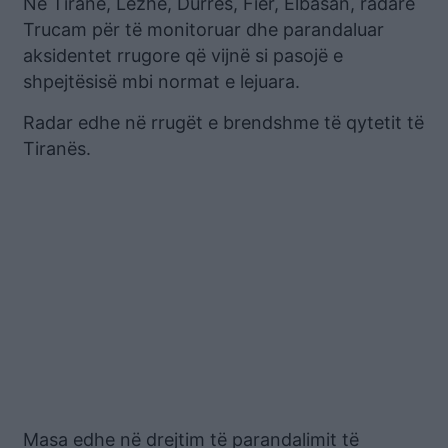
Në Tiranë, Lezhë, Durrës, Fier, Elbasan, radarë
Trucam për të monitoruar dhe parandaluar
aksidentet rrugore që vijnë si pasojë e
shpejtësisë mbi normat e lejuara.
Radar edhe në rrugët e brendshme të qytetit të
Tiranës.
Masa edhe në drejtim të parandalimit të