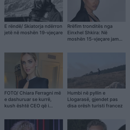
E rëndë/ Skiatorja ndërron
Rrëfim tronditës nga
jetë në moshën 19-vjeçare
Einxhel Shkira: Në
moshën 15-vjeçare jam…
FOTO/ Chiara Ferragni më
Humbi në pyllin e
e dashuruar se kurrë,
Llogarasë, gjendet pas
kush është CEO që i
disa orësh turisti francez
rrëmbeu zemrën pas
ndarjes