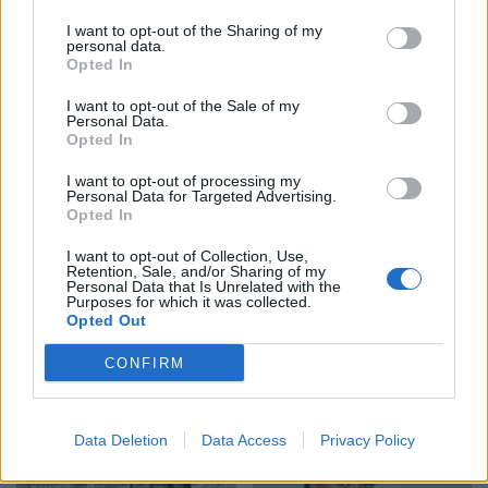
në rrugë, por edhe të
I want to opt-out of the Sharing of my
shërbimeve civile në
personal data.
patrullim, si dhe po…
Opted In
I want to opt-out of the Sale of my
Personal Data.
Opted In
I want to opt-out of processing my
Personal Data for Targeted Advertising.
Opted In
I want to opt-out of Collection, Use,
Shtuar
më
5.01.2020 12:15
Retention, Sale, and/or Sharing of my
Personal Data that Is Unrelated with the
Purposes for which it was collected.
Opted Out
CONFIRM
Data Deletion
Data Access
Privacy Policy