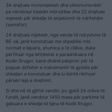
34 drejtues motomjetesh dhe ciklomotorrësh
pa vendosur kaskën mbrojtëse dhe 22 drejtues
mjetesh për shkelje të sinjalizimit të ndritshëm
(semafor).
24 drejtues mjetesh, nga vende të ndryshme të
BE-së, janë konstatuar me shpejtësi mbi
normat e lejuara, shumica e të cilëve, duke
përfituar nga lehtësirat e parashikuara në
Kodin Rrugor, kanë dhënë pëlqimin për të
paguar dyfishin e maksimumit të gjobës për
shkeljen e konstatuar dhe iu është rikthyer
përsëri leja e drejtimit.
Si dhe në të gjithë vendin, po gjatë 24 orëve të
fundit, janë vendour 1450 masa për parkime të
gabuara e shkelje të tjera të Kodit Rrugor.