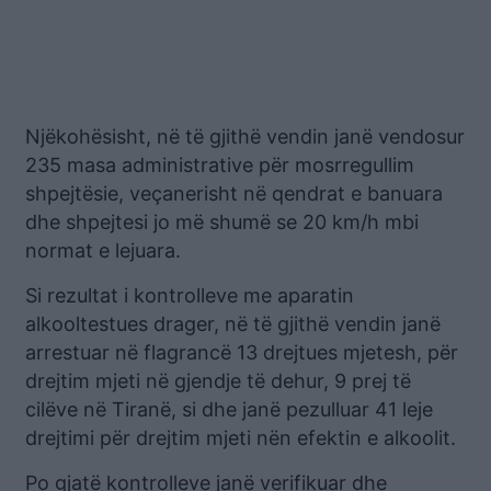
Njëkohësisht, në të gjithë vendin janë vendosur
235 masa administrative për mosrregullim
shpejtësie, veçanerisht në qendrat e banuara
dhe shpejtesi jo më shumë se 20 km/h mbi
normat e lejuara.
Si rezultat i kontrolleve me aparatin
alkooltestues drager, në të gjithë vendin janë
arrestuar në flagrancë 13 drejtues mjetesh, për
drejtim mjeti në gjendje të dehur, 9 prej të
cilëve në Tiranë, si dhe janë pezulluar 41 leje
drejtimi për drejtim mjeti nën efektin e alkoolit.
Po gjatë kontrolleve janë verifikuar dhe