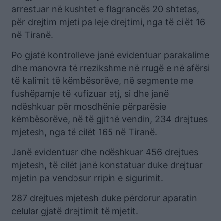
arrestuar në kushtet e flagrancës 20 shtetas,
për drejtim mjeti pa leje drejtimi, nga të cilët 16
në Tiranë.
Po gjatë kontrolleve janë evidentuar parakalime
dhe manovra të rrezikshme në rrugë e në afërsi
të kalimit të këmbësorëve, në segmente me
fushëpamje të kufizuar etj, si dhe janë
ndëshkuar për mosdhënie përparësie
këmbësorëve, në të gjithë vendin, 234 drejtues
mjetesh, nga të cilët 165 në Tiranë.
Janë evidentuar dhe ndëshkuar 456 drejtues
mjetesh, të cilët janë konstatuar duke drejtuar
mjetin pa vendosur rripin e sigurimit.
287 drejtues mjetesh duke përdorur aparatin
celular gjatë drejtimit të mjetit.