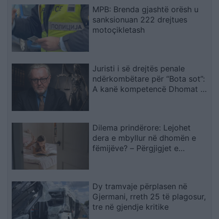
MPB: Brenda gjashtë orësh u
sanksionuan 222 drejtues
motoçikletash
Juristi i së drejtës penale
ndërkombëtare për “Bota sot”:
A kanë kompetencë Dhomat e
Specializuara të Kosovës për
krime kundër njerëzimit pas
zbulimit të…
Dilema prindërore: Lejohet
dera e mbyllur në dhomën e
fëmijëve? – Përgjigjet e
psikologëve
Dy tramvaje përplasen në
Gjermani, rreth 25 të plagosur,
tre në gjendje kritike