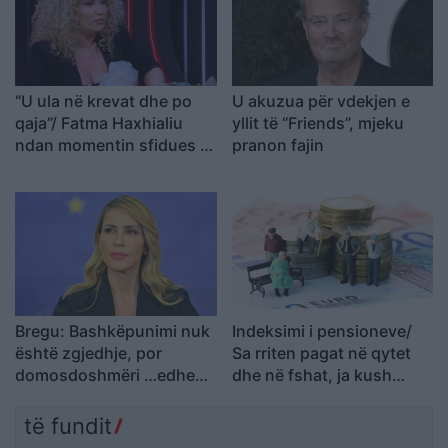
“U ula në krevat dhe po
U akuzua për vdekjen e
qaja”/ Fatma Haxhialiu
yllit të “Friends”, mjeku
ndan momentin sfidues të
pranon fajin
shtatzënisë
Bregu: Bashkëpunimi nuk
Indeksimi i pensioneve/
është zgjedhje, por
Sa rriten pagat në qytet
domosdoshmëri …edhe
dhe në fshat, ja kush
për brezat e ardhshëm!
përfiton
të fundit