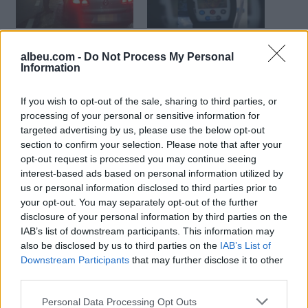
Përgjaken rrugët e
Me shpejtësi “skëterrë”,
Shqipërisë, 6 viktima në
rrugorja ndëshkon mbi
albeu.com -
Do Not Process My Personal
dy ditë, policia nis
300 drejtues automjetesh
Information
aksionin
(VIDEO)
Monitorim me dron:
If you wish to opt-out of the sale, sharing to third parties, or
Kujdes kur ktheheni nga
processing of your personal or sensitive information for
zonat bregdetare, policia
targeted advertising by us, please use the below opt-out
bën namin në rrugë duke
section to confirm your selection. Please note that after your
pezulluar 63 patenta dhe
opt-out request is processed you may continue seeing
467 gjoba
interest-based ads based on personal information utilized by
Si pasojë e kthimit nga
us or personal information disclosed to third parties prior to
zonat bregdetare, në
your opt-out. You may separately opt-out of the further
drejtim të Tiranës dhe
disclosure of your personal information by third parties on the
Morinës, në të gjitha
IAB’s list of downstream participants. This information may
akset rrugore nacionale
also be disclosed by us to third parties on the
IAB’s List of
ka fluks të shtuar.
Downstream Participants
that may further disclose it to other
Ndërkohë, Policia e
third parties.
Shtetit bën me dije se ka
shtuar prezencën e
Personal Data Processing Opt Outs
shërbimeve me uniformë