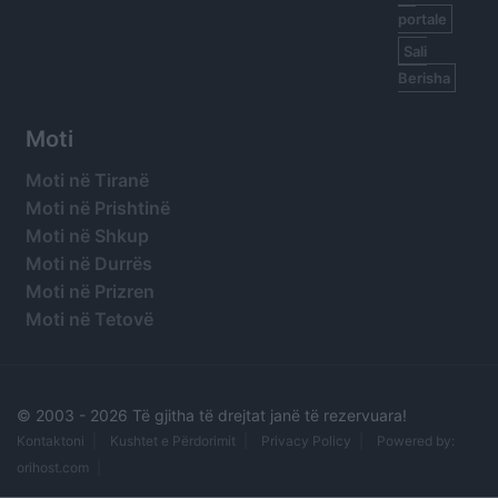
portale
Sali
Berisha
Moti
Moti në Tiranë
Moti në Prishtinë
Moti në Shkup
Moti në Durrës
Moti në Prizren
Moti në Tetovë
© 2003 -
2026 Të gjitha të drejtat janë të rezervuara!
Kontaktoni
Kushtet e Përdorimit
Privacy Policy
Powered by:
orihost.com