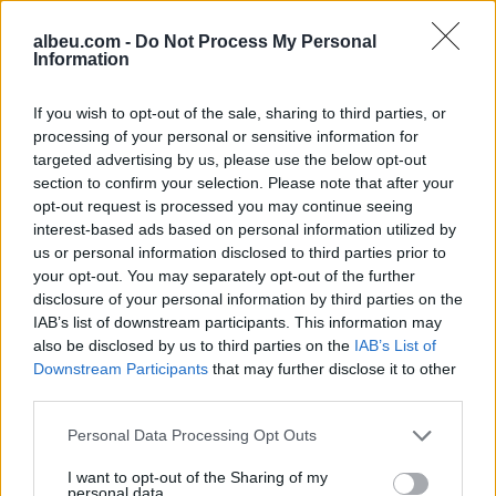
ardhmen e kapitenit
Kombëtares! Refuzoi të
albeu.com -
Do Not Process My Personal
Aleksi para duelit me
luante, trajneri tregon
Information
Shamrock Rovers
prapaskenat që dërguan
në vendimin drastik
If you wish to opt-out of the sale, sharing to third parties, or
processing of your personal or sensitive information for
targeted advertising by us, please use the below opt-out
section to confirm your selection. Please note that after your
opt-out request is processed you may continue seeing
interest-based ads based on personal information utilized by
Real Madridi synon yllin e
Kërkojmë një grup më të
us or personal information disclosed to third parties prior to
your opt-out. You may separately opt-out of the further
Arsenalit, anglezët
vogël”, Mourinho
disclosure of your personal information by third parties on the
kërkojnë të paktën 90
sinjalizon ndryshime në
IAB’s list of downstream participants. This information may
milionë euro
skuadrën e Real Madridit
also be disclosed by us to third parties on the
IAB’s List of
Downstream Participants
that may further disclose it to other
third parties.
Personal Data Processing Opt Outs
I want to opt-out of the Sharing of my
personal data.