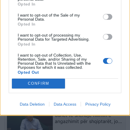
VIDEO/ Myrto Uzuni
Topi del nga stadiumi dhe
Opted In
protagonist absolut,
shkakton përplasje mes
I want to opt-out of the Sale of my
tregolësh spektakolar në
dy automjeteve në
Personal Data.
suksesin e Austin
Uruguai
Opted In
I want to opt-out of processing my
Personal Data for Targeted Advertising.
Opted In
I want to opt-out of Collection, Use,
Retention, Sale, and/or Sharing of my
Personal Data that Is Unrelated with the
Purposes for which it was collected.
Jose Mourinho tregon
Maresca flet për rikthimin
Opted Out
pse zgjodhi Chelsean
e Rodrit, ndërsa
para Manchester Unitedit
Marmoush përballet me
CONFIRM
në vitin 2013: “Kisha
zgjedhjen për të ardhmen
nevojë të ndihesha i
të fundit
dashur
Data Deletion
Data Access
Privacy Policy
Salihu: Konsullata në Medvegjë
duhet të shënojë fillimin e
angazhimit për shqiptarët, jo
fundin e tij