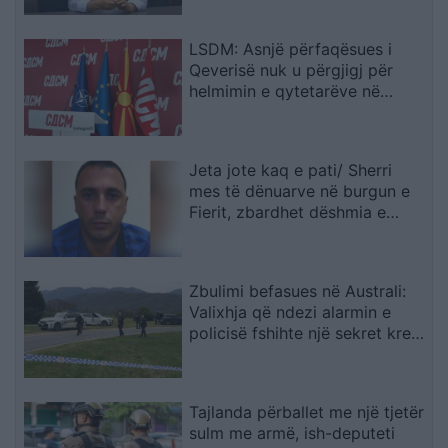
LSDM: Asnjë përfaqësues i
Qeverisë nuk u përgjigj për
helmimin e qytetarëve në
Gostivar
Jeta jote kaq e pati/ Sherri
mes të dënuarve në burgun e
Fierit, zbardhet dëshmia e
Denis Bajrit: Urdhrin për të më
sulmuar e dha Ibrahim Lici…
Zbulimi befasues në Australi:
Valixhja që ndezi alarmin e
policisë fshihte një sekret krejt
tjetër
Tajlanda përballet me një tjetër
sulm me armë, ish-deputeti