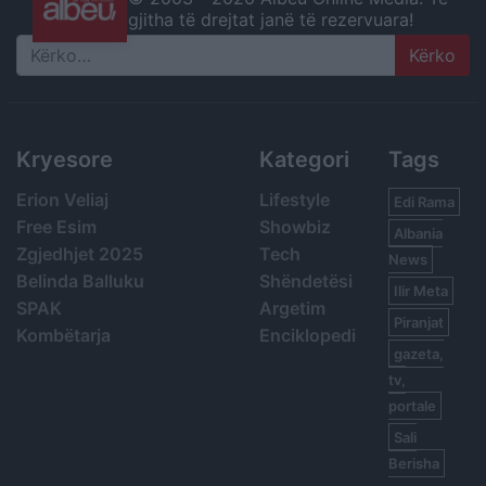
gjitha të drejtat janë të rezervuara!
Search
Kryesore
Kategori
Tags
Erion Veliaj
Lifestyle
Edi Rama
Free Esim
Showbiz
Albania
Zgjedhjet 2025
Tech
News
Belinda Balluku
Shëndetësi
Ilir Meta
SPAK
Argetim
Piranjat
Kombëtarja
Enciklopedi
gazeta,
tv,
portale
Sali
Berisha