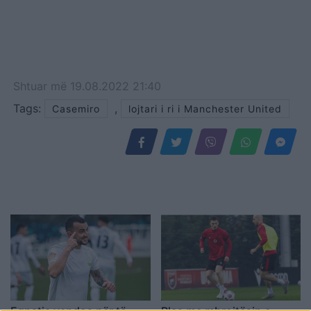
Shtuar
më
19.08.2022 21:40
Tags:
,
Casemiro
lojtari i ri i Manchester United
Egnatia vendos për të
Plas me mbrojtësin e