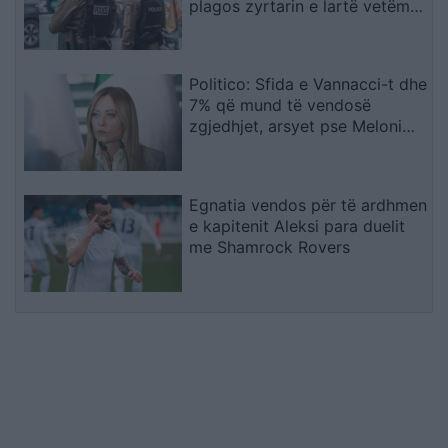
plagos zyrtarin e lartë vetëm
tre ditë pas masakrës me 7
viktima
Politico: Sfida e Vannacci-t dhe
7% që mund të vendosë
zgjedhjet, arsyet pse Meloni
ashpërson qëndrimin për
emigracionin
Egnatia vendos për të ardhmen
e kapitenit Aleksi para duelit
me Shamrock Rovers