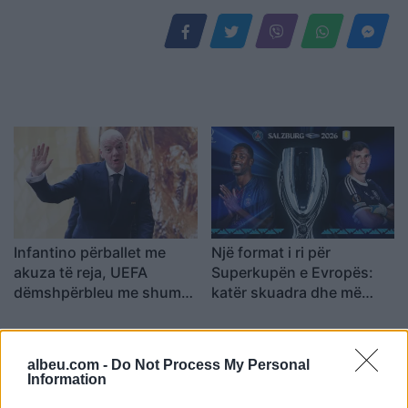
Infantino përballet me
Një format i ri për
akuza të reja, UEFA
Superkupën e Evropës:
dëmshpërbleu me shumë
katër skuadra dhe më
gjashtëshifrore
shumë spektakël
punonjësen me të cilën
dyshohej se kishte lidhje
albeu.com -
Do Not Process My Personal
Information