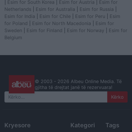
|
Esim for South Korea
|
Esim for Austria
|
Esim for
Netherlands
|
Esim for Australia
|
Esim for Russia
|
Esim for India
|
Esim for Chile
|
Esim for Peru
|
Esim
for Poland
|
Esim for North Macedonia
|
Esim for
Sweden
|
Esim for Finland
|
Esim for Norway
|
Esim for
Belgium
© 2003 -
2026 Albeu Online Media. Të
gjitha të drejtat janë të rezervuara!
Search
Kryesore
Kategori
Tags