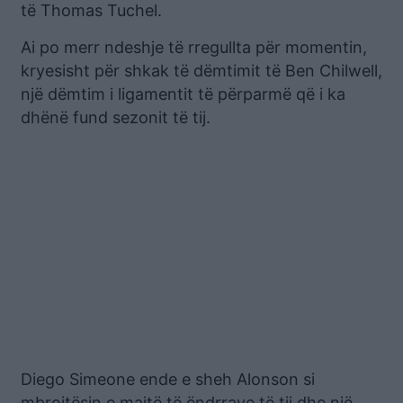
të Thomas Tuchel.
Ai po merr ndeshje të rregullta për momentin,
kryesisht për shkak të dëmtimit të Ben Chilwell,
një dëmtim i ligamentit të përparmë që i ka
dhënë fund sezonit të tij.
Diego Simeone ende e sheh Alonson si
mbrojtësin e majtë të ëndrrave të tij dhe një