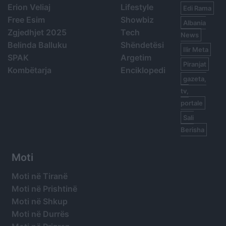
Erion Veliaj
Lifestyle
Edi Rama
Free Esim
Showbiz
Albania
Zgjedhjet 2025
Tech
News
Belinda Balluku
Shëndetësi
Ilir Meta
SPAK
Argetim
Piranjat
Kombëtarja
Enciklopedi
gazeta,
tv,
portale
Sali
Berisha
Moti
Moti në Tiranë
Moti në Prishtinë
Moti në Shkup
Moti në Durrës