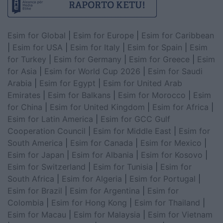
Esim for Global
|
Esim for Europe
|
Esim for Caribbean
|
Esim for USA
|
Esim for Italy
|
Esim for Spain
|
Esim
for Turkey
|
Esim for Germany
|
Esim for Greece
|
Esim
for Asia
|
Esim for World Cup 2026
|
Esim for Saudi
Arabia
|
Esim for Egypt
|
Esim for United Arab
Emirates
|
Esim for Balkans
|
Esim for Morocco
|
Esim
for China
|
Esim for United Kingdom
|
Esim for Africa
|
Esim for Latin America
|
Esim for GCC Gulf
Cooperation Council
|
Esim for Middle East
|
Esim for
South America
|
Esim for Canada
|
Esim for Mexico
|
Esim for Japan
|
Esim for Albania
|
Esim for Kosovo
|
Esim for Switzerland
|
Esim for Tunisia
|
Esim for
South Africa
|
Esim for Algeria
|
Esim for Portugal
|
Esim for Brazil
|
Esim for Argentina
|
Esim for
Colombia
|
Esim for Hong Kong
|
Esim for Thailand
|
Esim for Macau
|
Esim for Malaysia
|
Esim for Vietnam