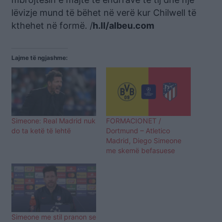
lëvizje mund të bëhet në verë kur Chilwell të
kthehet në formë. /
h.ll/albeu.com
Lajme të ngjashme:
Simeone: Real Madrid nuk
FORMACIONET /
do ta ketë të lehtë
Dortmund – Atletico
Madrid, Diego Simeone
me skemë befasuese
Simeone me stil pranon se