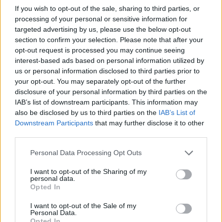
If you wish to opt-out of the sale, sharing to third parties, or
processing of your personal or sensitive information for
VIDEO/ Mirlind Daku nis
Barcelona beson te
targeted advertising by us, please use the below opt-out
në mënyrë perfekte te
transferimi i Rodrit,
section to confirm your selection. Please note that after your
opt-out request is processed you may continue seeing
Spartaku i Moskës,
pavarësisht refuzimit të
interest-based ads based on personal information utilized by
“vrastar” para portës
ofertës së parë nga
us or personal information disclosed to third parties prior to
Manchester City
your opt-out. You may separately opt-out of the further
disclosure of your personal information by third parties on the
IAB’s list of downstream participants. This information may
also be disclosed by us to third parties on the
IAB’s List of
Downstream Participants
that may further disclose it to other
third parties.
Dinamo rindërtohet gjatë
Real Madridi shqyrton tre
Personal Data Processing Opt Outs
verës, afrimet dhe
yje të mesfushës pas
largimet që kanë
dështimit me Rodrin
I want to opt-out of the Sharing of my
formësuar ekipin e Dajës
personal data.
Opted In
I want to opt-out of the Sale of my
Personal Data.
Opted In