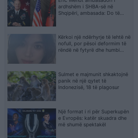
ardhshëm i SHBA-së në
Shqipëri, ambasada: Do të
përkrahë objektivat e Trump
për NATO-n dhe sigurinë
Kërkoi një ndërhyrje të lehtë në
nofull, por pësoi deformim të
rëndë në fytyrë dhe humbi
punën si modele
Sulmet e majmunit shkaktojnë
panik në një qytet të
Indonezisë, 18 të plagosur
Një format i ri për Superkupën
e Evropës: katër skuadra dhe
më shumë spektakël