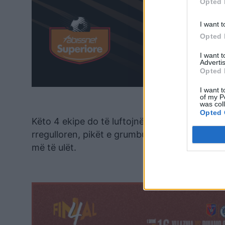
Opted 
I want t
Opted 
I want 
Advertis
Opted 
I want t
of my P
was col
Opted 
Këto 4 ekipe do të luftojnë tani ndërmjet tyr
rregulloren, pikët e grumbulluara gjatë sezoni
më të ulët.