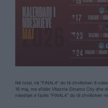
Në total, në “FINAL4” do të zhvillohen 6 ndes
16 maj, me sfidën Vllaznia-Dinamo City dhe do
ndeshjet e fazës “FINAL4” do të zhvillohen në 