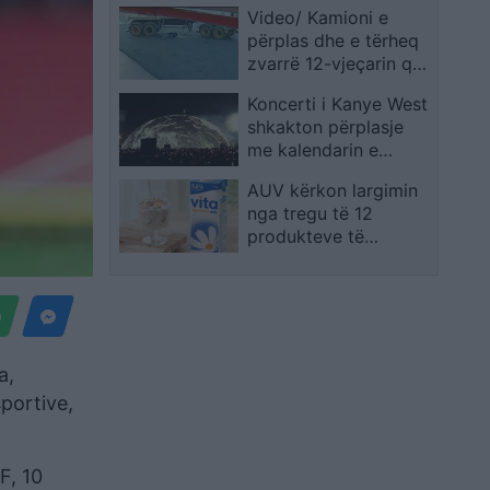
Video/ Kamioni e
përplas dhe e tërheq
zvarrë 12-vjeçarin që
po kthehej nga
Koncerti i Kanye West
shkolla, i mituri
shkakton përplasje
shpëton mrekullisht
me kalendarin e
Champions League në
AUV kërkon largimin
Kazakistan
nga tregu të 12
produkteve të
Qumështores VITA
a,
portive,
F, 10