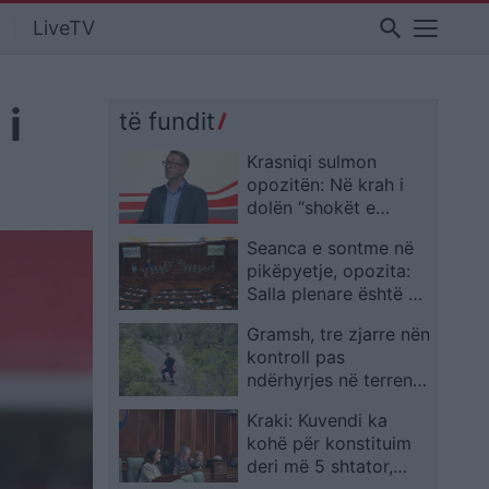
search
LiveTV
 i
të fundit
Krasniqi sulmon
opozitën: Në krah i
dolën “shokët e
Radoiçiqit
Seanca e sontme në
pikëpyetje, opozita:
Salla plenare është e
mbyllur
Gramsh, tre zjarre nën
kontroll pas
ndërhyrjes në terrene
të vështira
Kraki: Kuvendi ka
kohë për konstituim
deri më 5 shtator,
afati nisi më 6 gusht