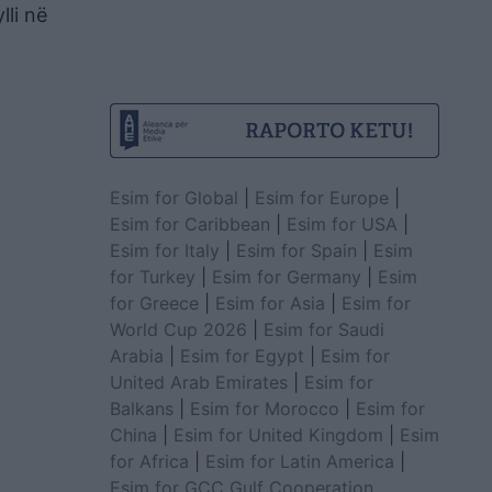
lli në
Esim for Global
|
Esim for Europe
|
Esim for Caribbean
|
Esim for USA
|
Esim for Italy
|
Esim for Spain
|
Esim
for Turkey
|
Esim for Germany
|
Esim
for Greece
|
Esim for Asia
|
Esim for
World Cup 2026
|
Esim for Saudi
Arabia
|
Esim for Egypt
|
Esim for
United Arab Emirates
|
Esim for
Balkans
|
Esim for Morocco
|
Esim for
China
|
Esim for United Kingdom
|
Esim
for Africa
|
Esim for Latin America
|
Esim for GCC Gulf Cooperation