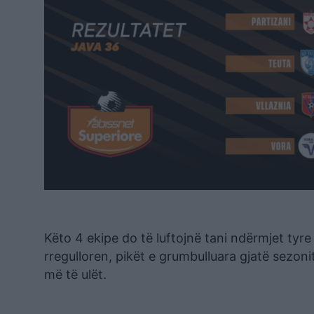
Këto 4 ekipe do të luftojnë tani ndërmjet tyr
rregulloren, pikët e grumbulluara gjatë sezoni
më të ulët.