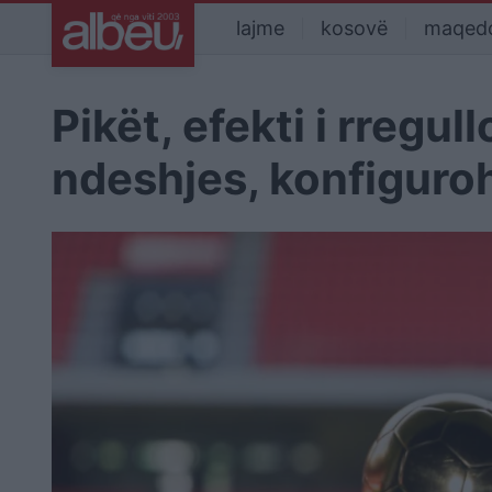
lajme
kosovë
maqed
Pikët, efekti i rregul
ndeshjes, konfiguro