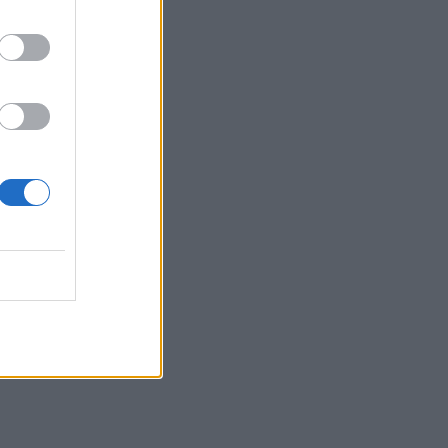
e me
 vlerën