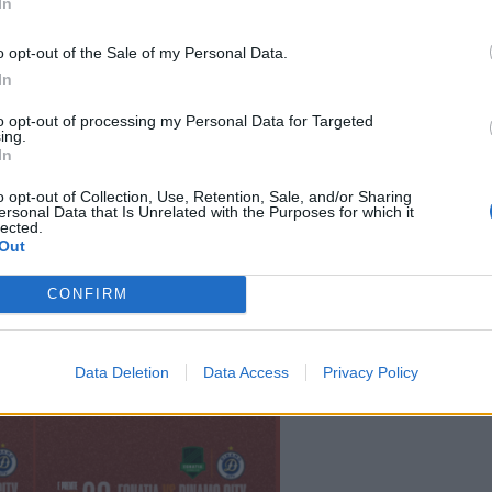
In
o opt-out of the Sale of my Personal Data.
In
to opt-out of processing my Personal Data for Targeted
ing.
In
o opt-out of Collection, Use, Retention, Sale, and/or Sharing
ersonal Data that Is Unrelated with the Purposes for which it
lected.
Out
e në fazës “FINAL4” për titullin kampion. Në përputhj
t të rregullt do të përgjysmohen, duke u llogaritur me
CONFIRM
Data Deletion
Data Access
Privacy Policy