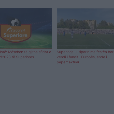
plotë: Mësohen të gjitha sfidat e
Superiorja ul siparin me festën ba
2/2023 të Superiores
vendi i fundit i Europës, ende i
papërcaktuar