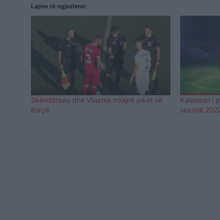
Lajme të ngjashme:
Skëndërbeu dhe Vllaznia ndajnë pikët në
Kalendari i 
Korçë
sezonit 202