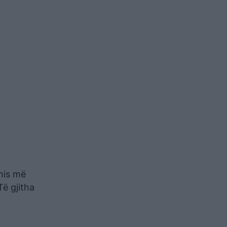
 nis më
ë gjitha