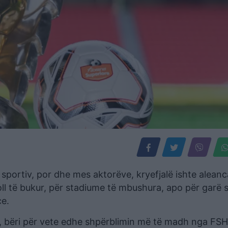
n sportiv, por dhe mes aktorëve, kryefjalë ishte aleanc
ll të bukur, për stadiume të mbushura, apo për garë s
ce.
ë, bëri për vete edhe shpërblimin më të madh nga FSH