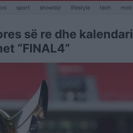
oni
sport
showbiz
lifestyle
tech
moti
lores së re dhe kalendari
het “FINAL4”