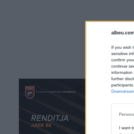
albeu.com
If you wish 
sensitive in
confirm you
continue se
information 
further disc
participants
Downstream 
Persona
I want t