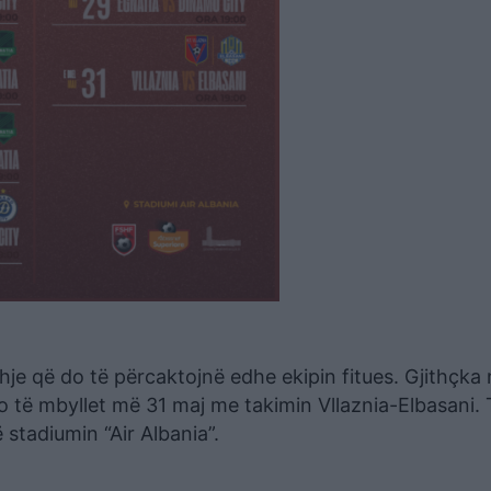
hje që do të përcaktojnë edhe ekipin fitues. Gjithçka
 të mbyllet më 31 maj me takimin Vllaznia-Elbasani. T
stadiumin “Air Albania”.