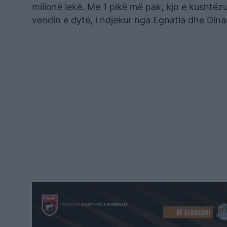
milionë lekë. Me 1 pikë më pak, kjo e kushtëz
vendin e dytë, i ndjekur nga Egnatia dhe Dina