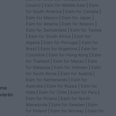
Council
|
Esim for Middle East
|
Esim
for South America
|
Esim for Canada
|
Esim for Mexico
|
Esim for Japan
|
Esim for Albania
|
Esim for Kosovo
|
Esim for Switzerland
|
Esim for Tunisia
|
Esim for South Africa
|
Esim for
Algeria
|
Esim for Portugal
|
Esim for
Brazil
|
Esim for Argentina
|
Esim for
Colombia
|
Esim for Hong Kong
|
Esim
for Thailand
|
Esim for Macau
|
Esim
for Malaysia
|
Esim for Vietnam
|
Esim
for South Korea
|
Esim for Austria
|
Esim for Netherlands
|
Esim for
Australia
|
Esim for Russia
|
Esim for
e me
India
|
Esim for Chile
|
Esim for Peru
|
 vlerën
Esim for Poland
|
Esim for North
Macedonia
|
Esim for Sweden
|
Esim
for Finland
|
Esim for Norway
|
Esim for