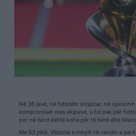
Në 36 javë, në futbollin shqiptar, në opinioni
kompromiset mes ekipeve, u fol pak për futbo
por në fund është koha për të bërë dhe bilan
Me 63 pikë, Vllaznia e mbylli në vendin e par