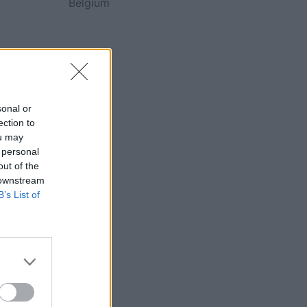
Belgium
sonal or
ection to
ou may
 personal
out of the
 downstream
B’s List of