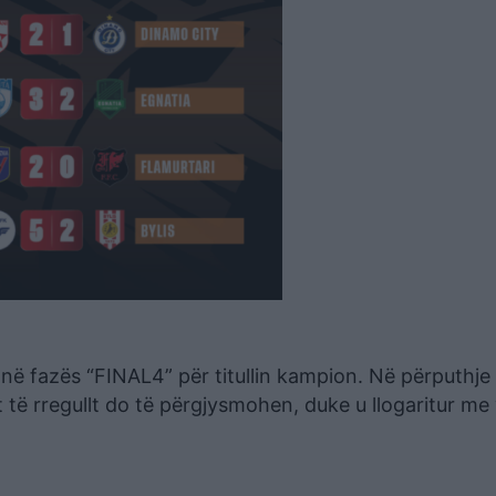
e në fazës “FINAL4” për titullin kampion. Në përputhj
t të rregullt do të përgjysmohen, duke u llogaritur me