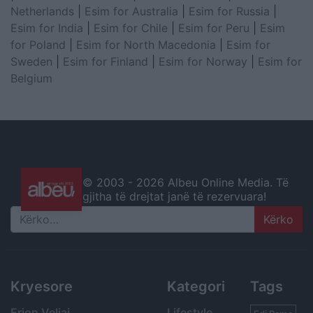
Netherlands
|
Esim for Australia
|
Esim for Russia
|
Esim for India
|
Esim for Chile
|
Esim for Peru
|
Esim
for Poland
|
Esim for North Macedonia
|
Esim for
Sweden
|
Esim for Finland
|
Esim for Norway
|
Esim for
Belgium
© 2003 -
2026 Albeu Online Media. Të
gjitha të drejtat janë të rezervuara!
Search
Kryesore
Kategori
Tags
Erion Veliaj
Lifestyle