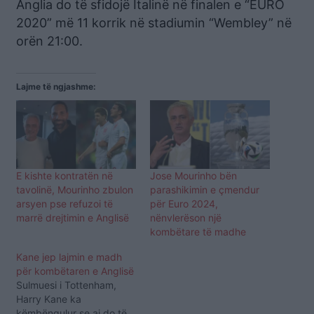
Anglia do të sfidojë Italinë në finalen e “EURO
2020” më 11 korrik në stadiumin “Wembley” në
orën 21:00.
Lajme të ngjashme:
E kishte kontratën në
Jose Mourinho bën
tavolinë, Mourinho zbulon
parashikimin e çmendur
arsyen pse refuzoi të
për Euro 2024,
marrë drejtimin e Anglisë
nënvlerëson një
kombëtare të madhe
Kane jep lajmin e madh
për kombëtaren e Anglisë
Sulmuesi i Tottenham,
Harry Kane ka
këmbëngulur se ai do të