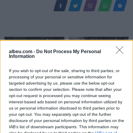
albeu.com -
Do Not Process My Personal
Information
If you wish to opt-out of the sale, sharing to third parties, or
processing of your personal or sensitive information for
Real Madridi shqyrton
Ronald Araujo pritet t’i
targeted advertising by us, please use the below opt-out
transferimin e kapitenit të
kryejë të dielën testet
section to confirm your selection. Please note that after your
Juventusit për mesfushën
mjekësore para
opt-out request is processed you may continue seeing
transferimit te Liverpooli
interest-based ads based on personal information utilized by
us or personal information disclosed to third parties prior to
your opt-out. You may separately opt-out of the further
disclosure of your personal information by third parties on the
IAB’s list of downstream participants. This information may