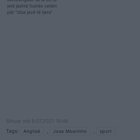
jetë jashtë fushës vetëm
për "disa javë të tjera"
dhe do të jetë plotësisht i
aftë për të marrë pjesë në
Kampionatin Evropian më
vonë këtë vit. Kane nuk
ka luajtur për Spurs që
kur u largua nga fusha…
Shtuar
më
8.07.2021 18:46
Tags:
,
,
Anglisë
Jose Mourinho
sport