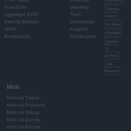
Edi Rama
Free Esim
Showbiz
Albania
Zgjedhjet 2025
Tech
News
Belinda Balluku
Shëndetësi
Ilir Meta
SPAK
Argetim
Piranjat
Kombëtarja
Enciklopedi
gazeta,
tv,
portale
Sali
Berisha
Moti
Moti në Tiranë
Moti në Prishtinë
Moti në Shkup
Moti në Durrës
Moti në Prizren