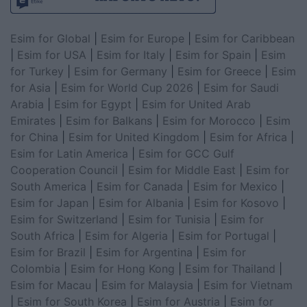
Esim for Global
|
Esim for Europe
|
Esim for Caribbean
|
Esim for USA
|
Esim for Italy
|
Esim for Spain
|
Esim
for Turkey
|
Esim for Germany
|
Esim for Greece
|
Esim
for Asia
|
Esim for World Cup 2026
|
Esim for Saudi
Arabia
|
Esim for Egypt
|
Esim for United Arab
Emirates
|
Esim for Balkans
|
Esim for Morocco
|
Esim
for China
|
Esim for United Kingdom
|
Esim for Africa
|
Esim for Latin America
|
Esim for GCC Gulf
Cooperation Council
|
Esim for Middle East
|
Esim for
South America
|
Esim for Canada
|
Esim for Mexico
|
Esim for Japan
|
Esim for Albania
|
Esim for Kosovo
|
Esim for Switzerland
|
Esim for Tunisia
|
Esim for
South Africa
|
Esim for Algeria
|
Esim for Portugal
|
Esim for Brazil
|
Esim for Argentina
|
Esim for
Colombia
|
Esim for Hong Kong
|
Esim for Thailand
|
Esim for Macau
|
Esim for Malaysia
|
Esim for Vietnam
|
Esim for South Korea
|
Esim for Austria
|
Esim for