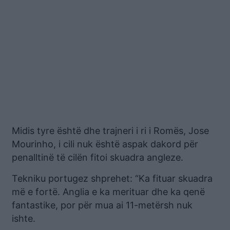
Midis tyre është dhe trajneri i ri i Romës, Jose
Mourinho, i cili nuk është aspak dakord për
penalltinë të cilën fitoi skuadra angleze.
Tekniku portugez shprehet: “Ka fituar skuadra
më e fortë. Anglia e ka merituar dhe ka qenë
fantastike, por për mua ai 11-metërsh nuk
ishte.