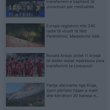
transferimin e kapitenit të
Juventusit për mesfushën
Evropa regjistron mbi 240
raste të virusit të Nilit
Perëndimor, Maqedonia ndër
vendet më të prekura
Ronald Araujo pritet t’i kryejë
të dielën testet mjekësore para
transferimit te Liverpooli
Pamje alarmante nga Kruja,
zjarri përfshin faqen e malit
dhe kërcënon 30 banesa e
biznese