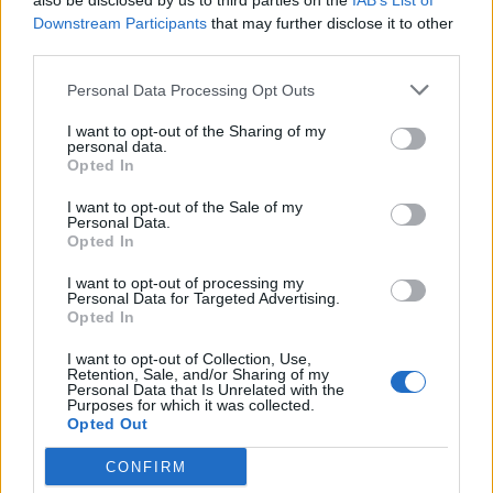
also be disclosed by us to third parties on the
IAB’s List of
Downstream Participants
that may further disclose it to other
Ferran Torres i jep dritën
Bruno Guimaraes pas
third parties.
jeshile kalimit te PSG
kalimit tek Arsenali: Synoj
Personal Data Processing Opt Outs
trofe dhe dua të shkruaj
histori
I want to opt-out of the Sharing of my
personal data.
Opted In
I want to opt-out of the Sale of my
Personal Data.
Opted In
I want to opt-out of processing my
Personal Data for Targeted Advertising.
Marc Casado braktis
Real Madridi nxjerr në
Opted In
stërvitjen e Barcelonës,
merkato katër futbollistë
transferimi te klubi i ri
gjatë verës
I want to opt-out of Collection, Use,
pritet së shpejti
Retention, Sale, and/or Sharing of my
Personal Data that Is Unrelated with the
Purposes for which it was collected.
Opted Out
CONFIRM