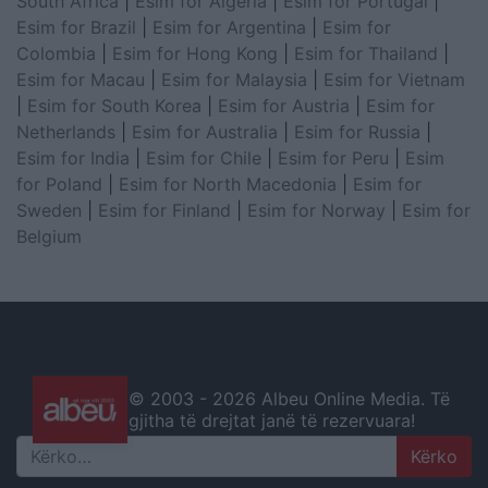
South Africa
|
Esim for Algeria
|
Esim for Portugal
|
Esim for Brazil
|
Esim for Argentina
|
Esim for
Colombia
|
Esim for Hong Kong
|
Esim for Thailand
|
Esim for Macau
|
Esim for Malaysia
|
Esim for Vietnam
|
Esim for South Korea
|
Esim for Austria
|
Esim for
Netherlands
|
Esim for Australia
|
Esim for Russia
|
Esim for India
|
Esim for Chile
|
Esim for Peru
|
Esim
for Poland
|
Esim for North Macedonia
|
Esim for
Sweden
|
Esim for Finland
|
Esim for Norway
|
Esim for
Belgium
© 2003 -
2026 Albeu Online Media. Të
gjitha të drejtat janë të rezervuara!
Search