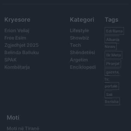
Kryesore
Kategori
Tags
Erion Veliaj
Lifestyle
Edi Rama
Free Esim
Showbiz
Albania
Zgjedhjet 2025
Tech
News
Belinda Balluku
Shëndetësi
Ilir Meta
SPAK
Argetim
Piranjat
Kombëtarja
Enciklopedi
gazeta,
tv,
portale
Sali
Berisha
Moti
Moti në Tiranë