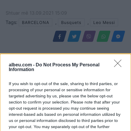
Shtuar
më
13.09.2021 15:09
Tags:
,
,
BARCELONA
Busquets
Leo Messi
albeu.com -
Do Not Process My Personal
Information
If you wish to opt-out of the sale, sharing to third parties, or
processing of your personal or sensitive information for
targeted advertising by us, please use the below opt-out
section to confirm your selection. Please note that after your
Maresca piketon Enzo
Real Madridi heq dorë nga
opt-out request is processed you may continue seeing
Fernandezin si pasues të
përforcimet në mesfushë
interest-based ads based on personal information utilized by
Rodrit te Manchester City
pasi dështoi marrëveshja
us or personal information disclosed to third parties prior to
me Rodrin
your opt-out. You may separately opt-out of the further