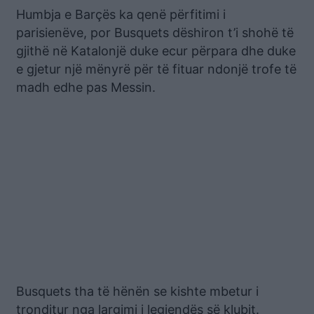
Humbja e Barçës ka qenë përfitimi i
parisienëve, por Busquets dëshiron t’i shohë të
gjithë në Katalonjë duke ecur përpara dhe duke
e gjetur një mënyrë për të fituar ndonjë trofe të
madh edhe pas Messin.
Busquets tha të hënën se kishte mbetur i
tronditur nga largimi i legjendës së klubit.