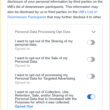
disclosure of your personal information by third parties on the
IAB’s list of downstream participants. This information may
also be disclosed by us to third parties on the
IAB’s List of
Downstream Participants
that may further disclose it to other
third parties.
Personal Data Processing Opt Outs
PSG rikthehet me ofertë
Elbasani humbet 1-3 me
I want to opt-out of the Sharing of my
më të lartë për yllin e
Partizanin, Gvozdenovic
personal data.
Ajaxit
analizon miqësoren: Na
Opted In
munguan dy sulmues, por
skuadra më kënaqi në
I want to opt-out of the Sale of my
Personal Data.
disa aspekte
Opted In
I want to opt-out of processing my
Personal Data for Targeted Advertising.
Opted In
I want to opt-out of Collection, Use,
Në Prishtinë fillon
Ndikimi i Guardiolës
Retention, Sale, and/or Sharing of my
seminari dyditor i FIFA-s
vendimtar: Pse Rodri
Personal Data that Is Unrelated with the
Purposes for which it was collected.
për gjyqtarët kosovarë
zgjodhi Barcelonën në
Opted Out
vend të Real Madridit