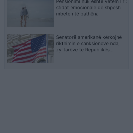
Pensionimi nuk është vetëm liri:
sfidat emocionale që shpesh
mbeten të pathëna
Senatorë amerikanë kërkojnë
rikthimin e sanksioneve ndaj
zyrtarëve të Republikës
Sërpska