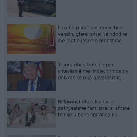
I nxehti përvëlues mbërthen
vendin, çfarë pritet të ndodhë
me motin javën e ardhshme
Trump rihap betejën për
shtetësinë me lindje, firmos dy
dekrete të reja pavarësisht
pengesës në Gjykatën
Supreme
Baldwinët dhe aleanca e
pathyeshme familjare: si shtatë
fëmijë u bënë spiranca në
stuhinë më të fortë