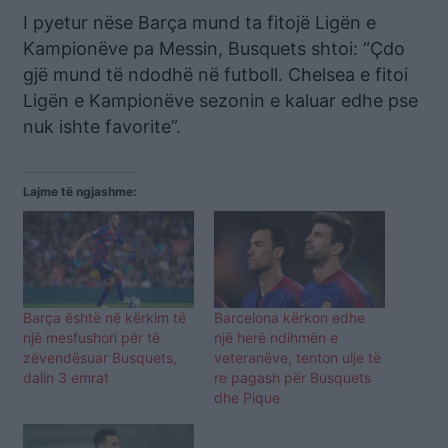
I pyetur nëse Barça mund ta fitojë Ligën e
Kampionëve pa Messin, Busquets shtoi: “Çdo
gjë mund të ndodhë në futboll. Chelsea e fitoi
Ligën e Kampionëve sezonin e kaluar edhe pse
nuk ishte favorite”.
Lajme të ngjashme:
Barça është në kërkim të
Barcelona kërkon edhe
një mesfushori për të
një herë ndihmën e
zëvendësuar Busquets,
veteranëve, tenton ulje të
dalin 3 emrat
re pagash për Busquets
dhe Pique