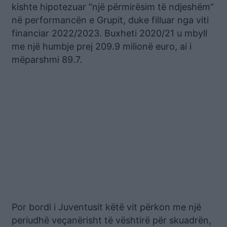
kishte hipotezuar “një përmirësim të ndjeshëm”
në performancën e Grupit, duke filluar nga viti
financiar 2022/2023. Buxheti 2020/21 u mbyll
me një humbje prej 209.9 milionë euro, ai i
mëparshmi 89.7.
Por bordi i Juventusit këtë vit përkon me një
periudhë veçanërisht të vështirë për skuadrën,