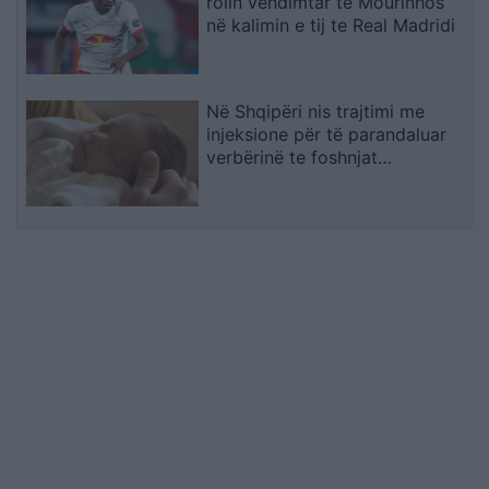
rolin vendimtar të Mourinhos
në kalimin e tij te Real Madridi
Në Shqipëri nis trajtimi me
injeksione për të parandaluar
verbërinë te foshnjat
premature