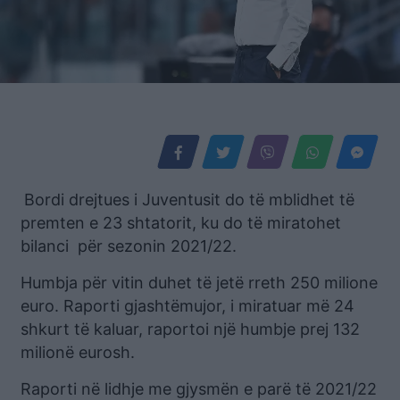
Bordi drejtues i Juventusit do të mblidhet të
premten e 23 shtatorit, ku do të miratohet
bilanci për sezonin 2021/22.
Humbja për vitin duhet të jetë rreth 250 milione
euro. Raporti gjashtëmujor, i miratuar më 24
shkurt të kaluar, raportoi një humbje prej 132
milionë eurosh.
Raporti në lidhje me gjysmën e parë të 2021/22