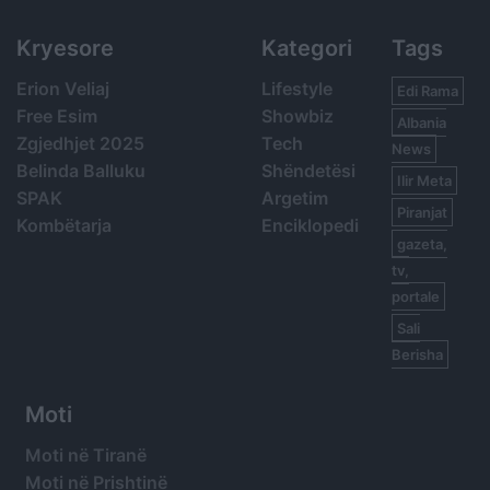
Kryesore
Kategori
Tags
Erion Veliaj
Lifestyle
Edi Rama
Free Esim
Showbiz
Albania
Zgjedhjet 2025
Tech
News
Belinda Balluku
Shëndetësi
Ilir Meta
SPAK
Argetim
Piranjat
Kombëtarja
Enciklopedi
gazeta,
tv,
portale
Sali
Berisha
Moti
Moti në Tiranë
Moti në Prishtinë