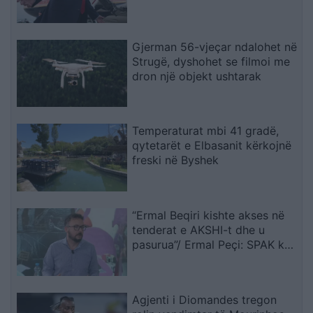
deklaratave tradhtare
Gjerman 56-vjeçar ndalohet në
Strugë, dyshohet se filmoi me
dron një objekt ushtarak
Temperaturat mbi 41 gradë,
qytetarët e Elbasanit kërkojnë
freski në Byshek
“Ermal Beqiri kishte akses në
tenderat e AKSHI-t dhe u
pasurua”/ Ermal Peçi: SPAK ka
mbërritur në zemër të
Kryeministrisë, gjurmët çojnë
te Rama
Agjenti i Diomandes tregon