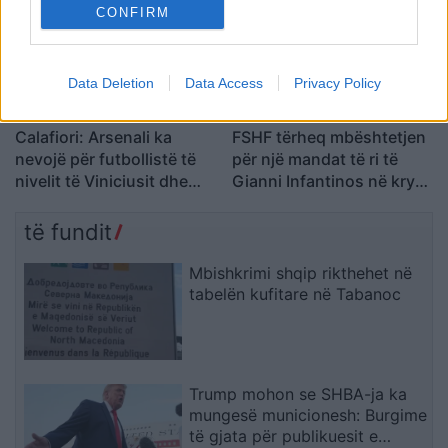
CONFIRM
Data Deletion
Data Access
Privacy Policy
Calafiori: Arsenali ka
FSHF tërheq mbështetjen
nevojë për futbollistë të
për një mandat të ri të
nivelit të Viniciusit dhe
Gianni Infantinos në krye
Guimaraesit
të FIFA-s
të fundit
Mbishkrimi shqip rikthehet në
tabelën kufitare në Tabanoc
Trump mohon se SHBA-ja ka
mungesë municionesh: Burgime
të gjata për publikuesit e