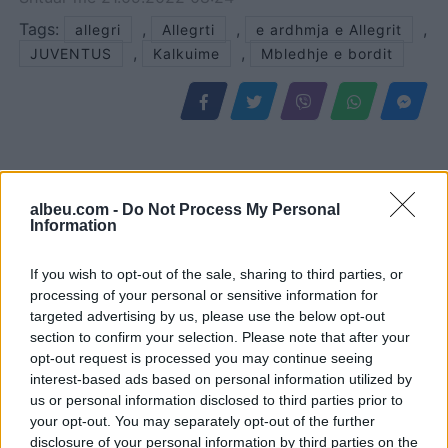
Tags:
,
,
,
allegri
Allegrti
e ardhmja e Allegrit
,
,
JUVENTUS
Kalkuime
Mbledhje e bordit
albeu.com -
Do Not Process My Personal
Information
If you wish to opt-out of the sale, sharing to third parties, or
processing of your personal or sensitive information for
targeted advertising by us, please use the below opt-out
section to confirm your selection. Please note that after your
Agjenti i Diomandes
Zyrtare: Diego Forlan merr
opt-out request is processed you may continue seeing
tregon rolin vendimtar të
përkohësisht drejtimin e
interest-based ads based on personal information utilized by
Mourinhos në kalimin e tij
Uruguait
us or personal information disclosed to third parties prior to
te Real Madridi
your opt-out. You may separately opt-out of the further
disclosure of your personal information by third parties on the