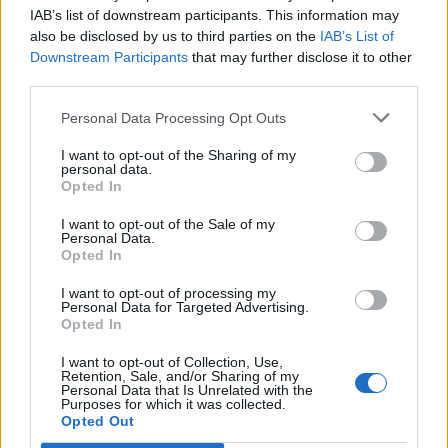
IAB’s list of downstream participants. This information may
also be disclosed by us to third parties on the
IAB’s List of
Downstream Participants
that may further disclose it to other
third parties.
Personal Data Processing Opt Outs
Granit Xhaka bashkohet
Arbitra grekë vendosin
sërish me Sunderlandin
fatin e Dinamos, UEFA
I want to opt-out of the Sharing of my
dhe u drejtohet tifozëve
zbulon gjyqtarët për
personal data.
Opted In
me fjalë zemre
ndeshjen e kthimit me
Audas në Elbasan Arena
I want to opt-out of the Sale of my
(EMRAT)
Personal Data.
Opted In
I want to opt-out of processing my
Personal Data for Targeted Advertising.
Opted In
A mund të shndërrohet
Chelsea përgatit një valë
I want to opt-out of Collection, Use,
Bernardo Silva në
largimesh, 11 lojtarë në
Retention, Sale, and/or Sharing of my
Personal Data that Is Unrelated with the
pasuesin e Luka Modricit
listën e shitjeve
Purposes for which it was collected.
te Real Madridi?
Opted Out