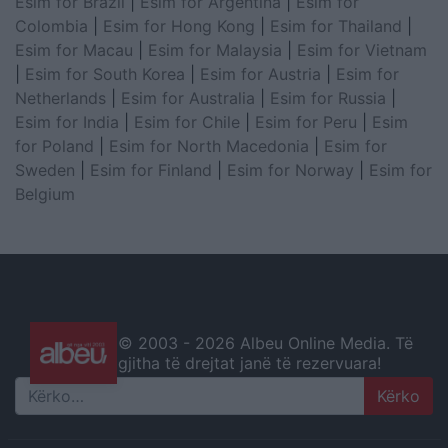
Esim for Brazil
|
Esim for Argentina
|
Esim for
Colombia
|
Esim for Hong Kong
|
Esim for Thailand
|
Esim for Macau
|
Esim for Malaysia
|
Esim for Vietnam
|
Esim for South Korea
|
Esim for Austria
|
Esim for
Netherlands
|
Esim for Australia
|
Esim for Russia
|
Esim for India
|
Esim for Chile
|
Esim for Peru
|
Esim
for Poland
|
Esim for North Macedonia
|
Esim for
Sweden
|
Esim for Finland
|
Esim for Norway
|
Esim for
Belgium
© 2003 -
2026 Albeu Online Media. Të
gjitha të drejtat janë të rezervuara!
Search