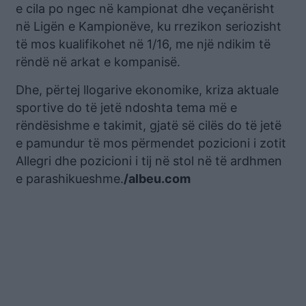
e cila po ngec në kampionat dhe veçanërisht
në Ligën e Kampionëve, ku rrezikon seriozisht
të mos kualifikohet në 1/16, me një ndikim të
rëndë në arkat e kompanisë.
Dhe, përtej llogarive ekonomike, kriza aktuale
sportive do të jetë ndoshta tema më e
rëndësishme e takimit, gjatë së cilës do të jetë
e pamundur të mos përmendet pozicioni i zotit
Allegri dhe pozicioni i tij në stol në të ardhmen
e parashikueshme.
/albeu.com