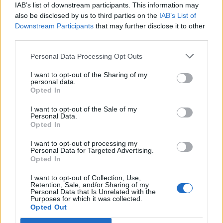
IAB’s list of downstream participants. This information may
also be disclosed by us to third parties on the
IAB’s List of
Downstream Participants
that may further disclose it to other
third parties.
Durrës/ 40-vjeçari humb
Aksident i trefishtë në
Personal Data Processing Opt Outs
ndjenjat në kantierin e
rrugën Sarandë-Ksamil,
ndërtimit dhe ndërron jetë
njëri nga të plagosurit
I want to opt-out of the Sharing of my
personal data.
në spital
dërgohet në spitalin e
Opted In
Traumës në Tiranë
I want to opt-out of the Sale of my
Personal Data.
Opted In
I want to opt-out of processing my
Personal Data for Targeted Advertising.
Opted In
Misteri rreth takimit sekret
Mallakastër/ Zjarri del
Pezeshkian-Khamenei në
jashtë kontrollit në
I want to opt-out of Collection, Use,
Retention, Sale, and/or Sharing of my
Teheran! Ata ishin në një
masivin pyjor të Drenijës!
Personal Data that Is Unrelated with the
Purposes for which it was collected.
makinë me xhama të errët,
Pas Ngrëçanit, pritet
Opted Out
duke e dëgjuar njëri-
ndërhyrja nga ajri (VIDEO)
tjetrin, por pa e parë