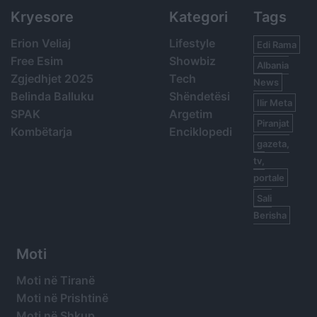
Kryesore
Kategori
Tags
Erion Veliaj
Lifestyle
Edi Rama
Free Esim
Showbiz
Albania
Zgjedhjet 2025
Tech
News
Belinda Balluku
Shëndetësi
Ilir Meta
SPAK
Argetim
Piranjat
Kombëtarja
Enciklopedi
gazeta,
tv,
portale
Sali
Berisha
Moti
Moti në Tiranë
Moti në Prishtinë
Moti në Shkup