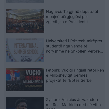
Spanjë
Nagavci: Të gjithë deputetët
mbajnë përgjegjësi për
zgjedhjen e Presidentit
Universiteti i Prizrenit mirëpret
studentë nga vende të
ndryshme në Shkollën Verore
Ndërkombëtare
Fetoshi: Vuçiqi ringjall retorikën
e Millosheviqit përmes
projektit të “Botës Serbe
Zyrtare: Vinicius Jr vazhdon
me Real Madridin deri në vitin