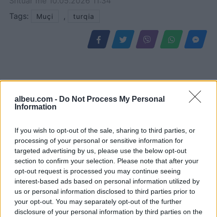
Shtuar
më
10.05.2026 11:34
Tags:
,
Muçi
turqia
albeu.com -
Do Not Process My Personal
Information
If you wish to opt-out of the sale, sharing to third parties, or
processing of your personal or sensitive information for
targeted advertising by us, please use the below opt-out
Raportohen 25 vatra zjarri
Analiza: Një shqiptar ka
section to confirm your selection. Please note that after your
në 12 orë, 10 mbeten
nevojë për 28 mijë dollarë
opt-out request is processed you may continue seeing
aktive dhe ndërhyrjet
në vit për të arritur
interest-based ads based on personal information utilized by
vijojnë nga toka e ajri
“pragun e lumturisë”
us or personal information disclosed to third parties prior to
your opt-out. You may separately opt-out of the further
disclosure of your personal information by third parties on the