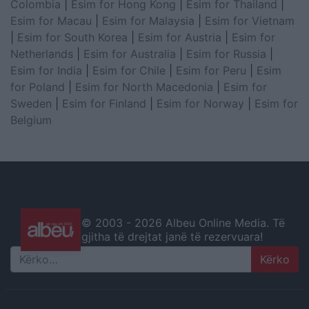
Colombia
|
Esim for Hong Kong
|
Esim for Thailand
|
Esim for Macau
|
Esim for Malaysia
|
Esim for Vietnam
|
Esim for South Korea
|
Esim for Austria
|
Esim for
Netherlands
|
Esim for Australia
|
Esim for Russia
|
Esim for India
|
Esim for Chile
|
Esim for Peru
|
Esim
for Poland
|
Esim for North Macedonia
|
Esim for
Sweden
|
Esim for Finland
|
Esim for Norway
|
Esim for
Belgium
© 2003 -
2026 Albeu Online Media. Të
gjitha të drejtat janë të rezervuara!
Search