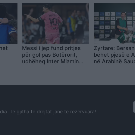
përfundimtare
het
Messi i jep fund pritjes
Zyrtare: Bersan
për gol pas Botërorit,
bëhet pjesë e Al
udhëheq Inter Miamin
në Arabinë Sau
it
drejt përmbysjes në
Kupën e Ligës
a. Të gjitha të drejtat janë të rezervuara!