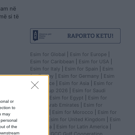
kuam në
më si të
Esim for Global
|
Esim for Europe
|
Esim for Caribbean
|
Esim for USA
|
Esim for Italy
|
Esim for Spain
|
Esim
for Turkey
|
Esim for Germany
|
Esim
for Greece
|
Esim for Asia
|
Esim for
World Cup 2026
|
Esim for Saudi
Arabia
|
Esim for Egypt
|
Esim for
sonal or
United Arab Emirates
|
Esim for
ection to
Balkans
|
Esim for Morocco
|
Esim for
ou may
China
|
Esim for United Kingdom
|
Esim
 personal
for Africa
|
Esim for Latin America
|
out of the
 downstream
Esim for GCC Gulf Cooperation