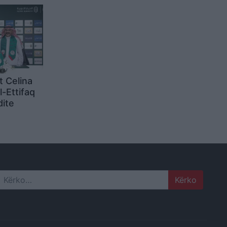
t Celina
-Ettifaq
dite
Search