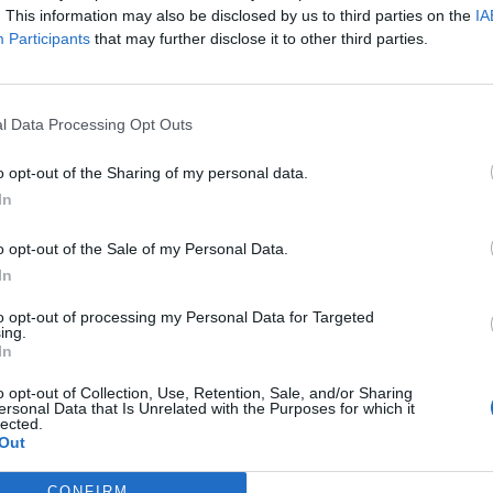
. This information may also be disclosed by us to third parties on the
IA
Participants
that may further disclose it to other third parties.
l Data Processing Opt Outs
dhshëm i Anglisë duhet të fitojë
Kërkon tjetër rekord, Ronaldo syn
o opt-out of the Sharing of my personal data.
ë madh
ndaj Gjeorgjisë në Euro 2024
In
o opt-out of the Sale of my Personal Data.
In
to opt-out of processing my Personal Data for Targeted
ing.
In
o opt-out of Collection, Use, Retention, Sale, and/or Sharing
ersonal Data that Is Unrelated with the Purposes for which it
lected.
Out
CONFIRM