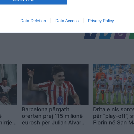
Data Deletion
Data Access
Privacy Policy
Barcelona përgatit
Drita e nis sont
ë
ofertën prej 115 milionë
për “play-off”, 
irrjet
eurosh për Julian Alvarez
Fiorin në San M
bi
dhe synon marrëveshjen