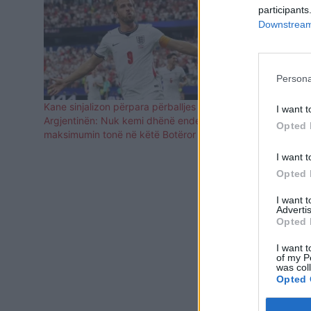
participants
Downstream 
Persona
Kane sinjalizon përpara përballjes me
Trajneri i ar
I want t
Argjentinën: Nuk kemi dhënë ende
një turne t
Opted 
maksimumin tonë në këtë Botëror
I want t
Opted 
I want 
Advertis
Opted 
I want t
of my P
was col
Opted 