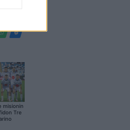
Belgium
e misionin
sfidon Tre
arino