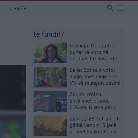
search
LiveTV
të fundit
Rexhepi: Deputetët
duhet të votojnë
drejtuesit e Kuvendit,
ende nuk e di nëse do
Balje: Sot nuk votoj
të jem në qeverinë e
asgjë, mes meje dhe
re
VV-së mungon besimi
Zeqiraj rrëfen
zhvillimet brenda
LDK-së: Nisma për
bllokimin e
Zjarret/ 28 vatra në të
ndryshimeve nuk pati
gjithë vendin, 5 janë
sukses
aktive! Evakuohen 4
familje në Mallakastër!