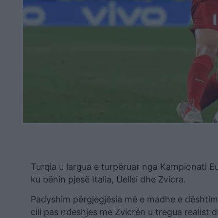
Turqia u largua e turpëruar nga Kampionati E
ku bënin pjesë Italia, Uellsi dhe Zvicra.
Padyshim përgjegjësia më e madhe e dështimit 
cili pas ndeshjes me Zvicrën u tregua realist