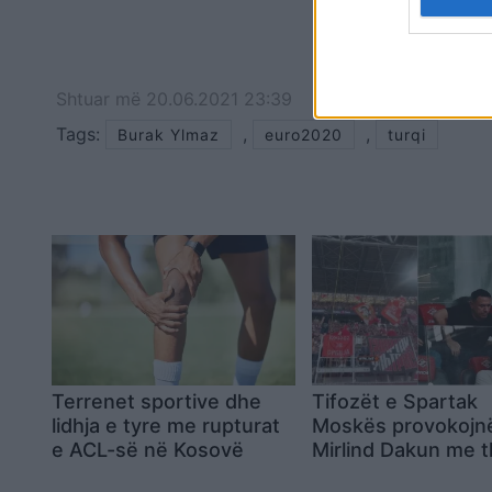
Shtuar
më
20.06.2021 23:39
Tags:
,
,
Burak Ylmaz
euro2020
turqi
Terrenet sportive dhe
Tifozët e Spartak
lidhja e tyre me rupturat
Moskës provokojn
e ACL-së në Kosovë
Mirlind Dakun me th
“Kosova është Ser