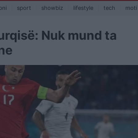
oni
sport
showbiz
lifestyle
tech
moti
Turqisë: Nuk mund ta
rne