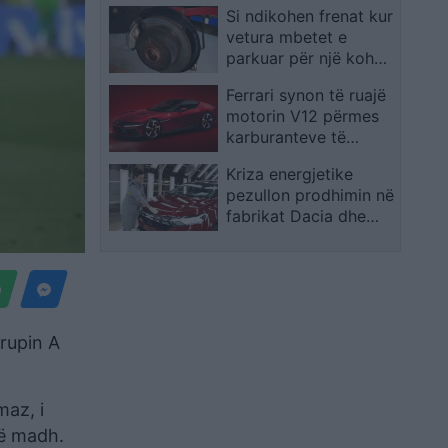
Si ndikohen frenat kur
Ja si paraqitet situata
vetura mbetet e
në zonat e tjera
parkuar për një kohë
të gjatë?
Ferrari synon të ruajë
motorin V12 përmes
karburanteve të
gjeneratës së re
Kriza energjetike
pezullon prodhimin në
fabrikat Dacia dhe
Ford në Rumani
rupin A
maz, i
të madh.