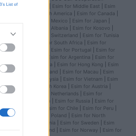
B’s List of
Council
|
Esim for Middle East
|
Esim
for South America
|
Esim for Canada
|
Esim for Mexico
|
Esim for Japan
|
Esim for Albania
|
Esim for Kosovo
|
Esim for Switzerland
|
Esim for Tunisia
|
Esim for South Africa
|
Esim for
on gol
Algeria
|
Esim for Portugal
|
Esim for
Brazil
|
Esim for Argentina
|
Esim for
Colombia
|
Esim for Hong Kong
|
Esim
for Thailand
|
Esim for Macau
|
Esim
for Malaysia
|
Esim for Vietnam
|
Esim
for South Korea
|
Esim for Austria
|
Esim for Netherlands
|
Esim for
Australia
|
Esim for Russia
|
Esim for
India
|
Esim for Chile
|
Esim for Peru
|
Esim for Poland
|
Esim for North
Macedonia
|
Esim for Sweden
|
Esim
for Finland
|
Esim for Norway
|
Esim for