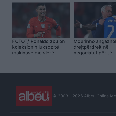
FOTOT/ Ronaldo zbulon
Mourinho angazho
koleksionin luksoz të
drejtpërdrejt në
makinave me vlerë
negociatat për të
dhjetëra miliona euro:
ardhmen e Vinicius
Lodrat e mia
© 2003 -
2026 Albeu Online Medi