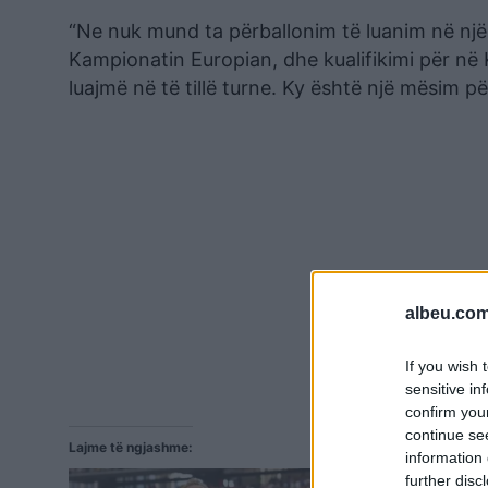
“Ne nuk mund ta përballonim të luanim në një
Kampionatin Europian, dhe kualifikimi për në
luajmë në të tillë turne. Ky është një mësim pë
albeu.com
If you wish 
sensitive in
confirm you
continue se
Lajme të ngjashme:
information 
further disc