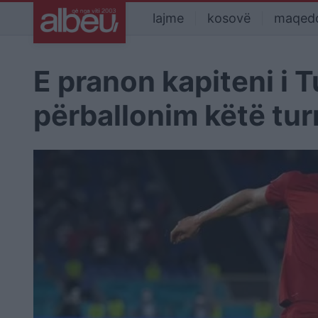
lajme
kosovë
maqed
E pranon kapiteni i 
përballonim këtë tu