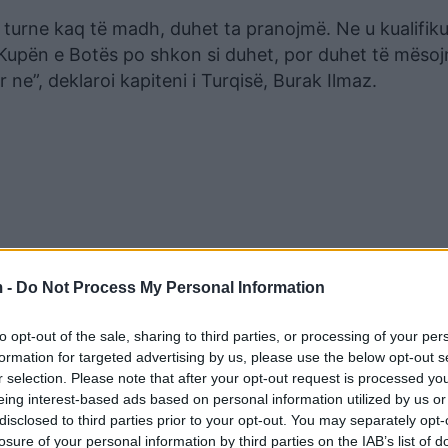
 turne kaq të madh, duhet ta pranojmë. Ne u kualifi
 Kupën e Botës po shkon si duhet, por duhet të mësoj
r ne”, deklaroi kapiteni i Turqisë, Burak Ilmaz.
 -
Do Not Process My Personal Information
to opt-out of the sale, sharing to third parties, or processing of your per
formation for targeted advertising by us, please use the below opt-out s
r selection. Please note that after your opt-out request is processed y
eing interest-based ads based on personal information utilized by us or
disclosed to third parties prior to your opt-out. You may separately opt-
losure of your personal information by third parties on the IAB’s list of