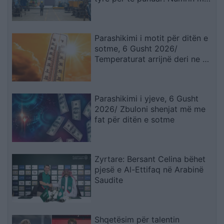
të madhe të lejeve të qëndrimit
e kanë…
Parashikimi i motit për ditën e
sotme, 6 Gusht 2026/
Temperaturat arrijnë deri ne 38
gradë
Parashikimi i yjeve, 6 Gusht
2026/ Zbuloni shenjat më me
fat për ditën e sotme
Zyrtare: Bersant Celina bëhet
pjesë e Al-Ettifaq në Arabinë
Saudite
Shqetësim për talentin