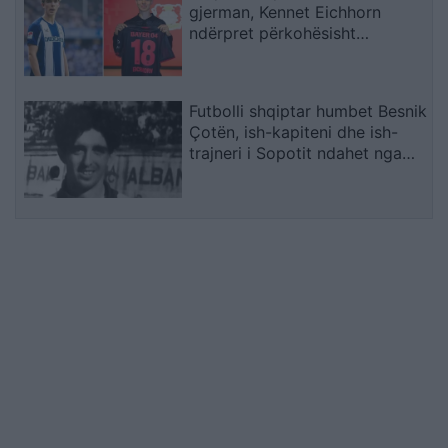
gjerman, Kennet Eichhorn
ndërpret përkohësisht
karrierën për arsye
shëndetësore
Futbolli shqiptar humbet Besnik
Çotën, ish-kapiteni dhe ish-
trajneri i Sopotit ndahet nga
jeta në moshën 56-vjeçare