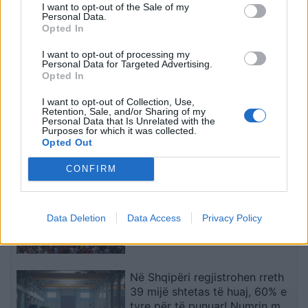
I want to opt-out of the Sale of my
Personal Data.
Opted In
I want to opt-out of processing my
Personal Data for Targeted Advertising.
Opted In
Vinicius zbraz profilin në
Shakaja e Modrić për
I want to opt-out of Collection, Use,
Retention, Sale, and/or Sharing of my
Instagram teksa
transplantin e flokëve të
Personal Data that Is Unrelated with the
bisedimet me Real
Calhanoglut bëhet virale
Purposes for which it was collected.
Opted Out
Madridin hyjnë në fazën
pas derbit
vendimtare
të fundit
CONFIRM
Revolta qytetare hyn sot në
ditën e 68-të! Protestuesit të
Data Deletion
Data Access
Privacy Policy
vendosur deri në dorëheqjen e
kryeministrit Rama
Në Shqipëri regjistrohen rreth
39 mijë shtetas të huaj, 60% e
tyre për të punuar! Numrin më