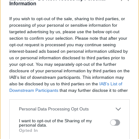
Information
If you wish to opt-out of the sale, sharing to third parties, or
processing of your personal or sensitive information for
targeted advertising by us, please use the below opt-out
section to confirm your selection. Please note that after your
Futbolli shqiptar humbet
Zyrtare, Fisnik Asllani
opt-out request is processed you may continue seeing
Besnik Çotën, ish-
transferohet te RB Leipzig
interest-based ads based on personal information utilized by
kapiteni dhe ish-trajneri i
për 30 milionë euro
us or personal information disclosed to third parties prior to
Sopotit ndahet nga jeta
your opt-out. You may separately opt-out of the further
në moshën 56-vjeçare
disclosure of your personal information by third parties on the
IAB’s list of downstream participants. This information may
also be disclosed by us to third parties on the
IAB’s List of
Downstream Participants
that may further disclose it to other
third parties.
Personal Data Processing Opt Outs
VIDEO/ Ndërhyrja “horror”
Pritje madhështore në
e Enea Mihajt në MLS,
Turqi, 25 mijë tifozë
I want to opt-out of the Sharing of my
personal data.
mbrojtësi ndëshkohet me
presin Mohamed Salahun
Opted In
të kuq dhe gjobë
te Trabzonspori