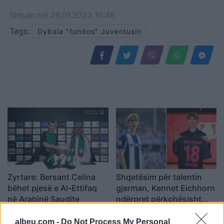
Shtuar
më
26.01.2023 10:48
Tags:
Dybala "fundos" Juventusin
Zyrtare: Bersant Celina
Shqetësim për talentin
bëhet pjesë e Al-Ettifaq
gjerman, Kennet Eichhorn
në Arabinë Saudite
ndërpret përkohësisht
karrierën për arsye
shëndetësore
albeu.com -
Do Not Process My Personal