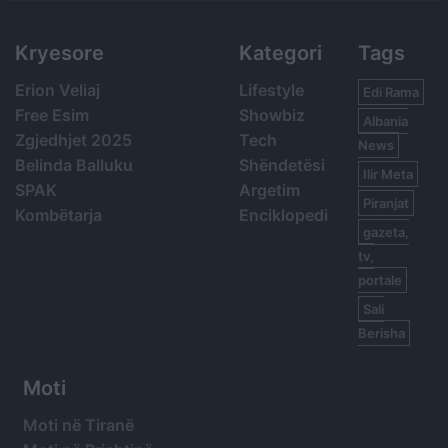
Kryesore
Kategori
Tags
Erion Veliaj
Lifestyle
Edi Rama
Free Esim
Showbiz
Albania
Zgjedhjet 2025
Tech
News
Belinda Balluku
Shëndetësi
Ilir Meta
SPAK
Argetim
Piranjat
Kombëtarja
Enciklopedi
gazeta,
tv,
portale
Sali
Berisha
Moti
Moti në Tiranë