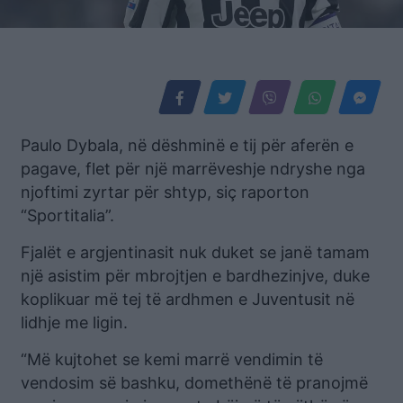
Paulo Dybala, në dëshminë e tij për aferën e
pagave, flet për një marrëveshje ndryshe nga
njoftimi zyrtar për shtyp, siç raporton
“Sportitalia”.
Fjalët e argjentinasit nuk duket se janë tamam
një asistim për mbrojtjen e bardhezinjve, duke
koplikuar më tej të ardhmen e Juventusit në
lidhje me ligin.
“Më kujtohet se kemi marrë vendimin të
vendosim së bashku, domethënë të pranojmë