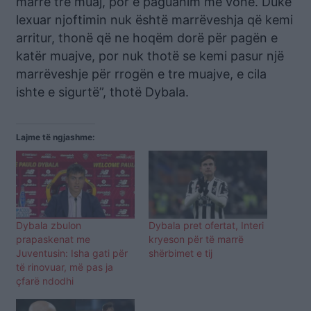
marrë tre muaj, por e paguanim më vonë. Duke
lexuar njoftimin nuk është marrëveshja që kemi
arritur, thonë që ne hoqëm dorë për pagën e
katër muajve, por nuk thotë se kemi pasur një
marrëveshje për rrogën e tre muajve, e cila
ishte e sigurtë”, thotë Dybala.
Lajme të ngjashme:
Dybala zbulon
Dybala pret ofertat, Interi
prapaskenat me
kryeson për të marrë
Juventusin: Isha gati për
shërbimet e tij
të rinovuar, më pas ja
çfarë ndodhi