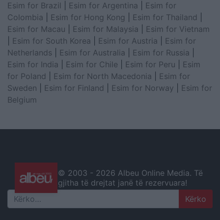
Esim for Brazil
|
Esim for Argentina
|
Esim for
Colombia
|
Esim for Hong Kong
|
Esim for Thailand
|
Esim for Macau
|
Esim for Malaysia
|
Esim for Vietnam
|
Esim for South Korea
|
Esim for Austria
|
Esim for
Netherlands
|
Esim for Australia
|
Esim for Russia
|
Esim for India
|
Esim for Chile
|
Esim for Peru
|
Esim
for Poland
|
Esim for North Macedonia
|
Esim for
Sweden
|
Esim for Finland
|
Esim for Norway
|
Esim for
Belgium
© 2003 -
2026 Albeu Online Media. Të
gjitha të drejtat janë të rezervuara!
Search